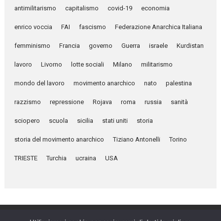
antimilitarismo
capitalismo
covid-19
economia
enrico voccia
FAI
fascismo
Federazione Anarchica Italiana
femminismo
Francia
governo
Guerra
israele
Kurdistan
lavoro
Livorno
lotte sociali
Milano
militarismo
mondo del lavoro
movimento anarchico
nato
palestina
razzismo
repressione
Rojava
roma
russia
sanità
sciopero
scuola
sicilia
stati uniti
storia
storia del movimento anarchico
Tiziano Antonelli
Torino
TRIESTE
Turchia
ucraina
USA