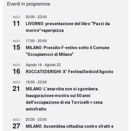
Eventi in programma
20:00
-
23:00
AGO
11
LIVORNO: presentazione del libro “Pazzi da
morire”+aperipizza
17:00
-
20:00
AGO
15
MILANO: Presidio F-estivo sotto il Comune
“Occupiamoci di Milano”
Agosto 16
-
Agosto 22
AGO
16
ROCCATEDERIGHI: X° FestivalSedicid’Agosto
19:30
-
23:00
AGO
21
MILANO: L’anarchia non si sgombera.
Inaugurazione mostra sui 50 anni
dell’occupazione di via Torricelli + cena
antisfratto
20:30
-
23:00
AGO
27
MILANO: Assemblea cittadina contro sfratti e