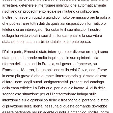
arrestare, detenere e interrogare individui che automaticamente
rischiano un procedimento legale se rifiutano di collaborare.
Inoltre, fornisce un quadro giuridico molto permissivo per la polizia
che può estrarre tutti i dati da qualsiasi dispositivo informatico o
telefono di un interrogato. Nonostante il suo rilascio, il nostro
collega ha visto violati i suoi diritti fondamentali e la sua vita è
stata sottoposta a un arbitrio statale totalmente opaco.
D’altra parte, Ernest è stato interrogato per diverse ore e gli sono
state poste domande molto inquietanti: le sue opinioni sulla
riforma delle pensioni in Francia, sul governo francese, su
Emmanuel Macron, la sua opinione sulla crisi Covid, ecc. Forse
la cosa più grave è che durante l’interrogatorio gli è stato chiesto
di fare i nomi degli autori “antigovernativi” presenti nel catalogo
della casa editrice La Fabrique, per la quale lavora. Al di là della
scandalosa situazione per cui l’antiterrorismo indaga sulle
intenzioni e sulle opinioni politiche e filosofiche di persone in stato
di privazione della libertà, nessuna di queste domande dovrebbe
essere pertinente per un agente di polizia britannico. Inoltre, porre