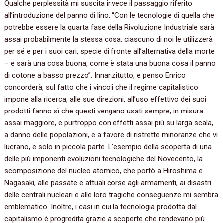
Qualche perplessità mi suscita invece il passaggio riferito
all’introduzione del panno di lino:‭ “‬Con le tecnologie di quella che
potrebbe essere la quarta fase della Rivoluzione Industriale sarà
assai probabilmente la stessa cosa:‭ ‬ciascuno di noi le utilizzerà
per sé e per i suoi cari,‭ ‬specie di fronte all’alternativa della morte‭
– ‬e sarà una cosa buona,‭ ‬come è stata una buona cosa il panno
di cotone a basso prezzo‭”‬.‭ ‬Innanzitutto,‭ ‬e penso Enrico
concorderà,‭ ‬sul fatto che i vincoli che il regime capitalistico
impone alla ricerca,‭ ‬alle sue direzioni,‭ ‬all’uso effettivo dei suoi
prodotti fanno sì che questi vengano usati sempre,‭ ‬in misura
assai maggiore,‭ ‬e purtroppo con effetti assai più su larga scala,‭
‬a danno delle popolazioni,‭ ‬e a favore di ristrette minoranze che vi
lucrano,‭ ‬e solo in piccola parte.‭ ‬L’esempio della scoperta di una
delle più imponenti evoluzioni tecnologiche del Novecento,‭ ‬la
scomposizione del nucleo atomico,‭ ‬che portò a Hiroshima e
Nagasaki,‭ ‬alle passate e attuali corse agli armamenti,‭ ‬ai disastri
delle centrali nucleari e alle loro tragiche conseguenze mi sembra
emblematico.‭ ‬Inoltre,‭ ‬i casi in cui la tecnologia prodotta dal
capitalismo è progredita grazie a scoperte che rendevano più