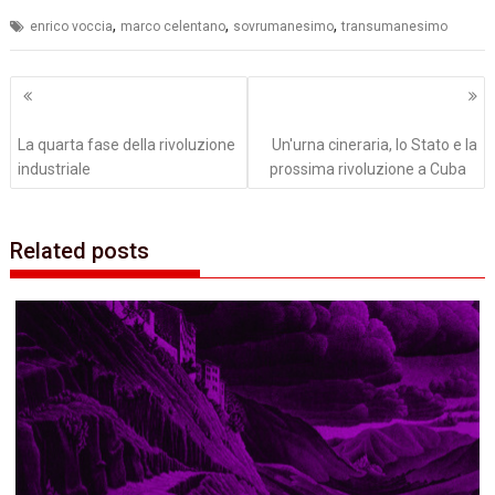
,
,
,
enrico voccia
marco celentano
sovrumanesimo
transumanesimo
Navigazione
articoli
La quarta fase della rivoluzione
Un'urna cineraria,‭ ‬lo Stato e la‭
industriale
‬prossima‭ ‬rivoluzione a Cuba
Related posts