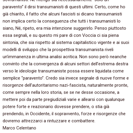
paravento‭” ‬il dirsi transumanisti di questi ultimi.‭ ‬Certo,‭ ‬come ho
già chiarito,‭ ‬il fatto che alcuni fascisti si dicano transumanisti
non implica certo la conseguenza che tutti i transumanisti lo
siano,‭ ‬Né,‭ ‬ripeto,‭ ‬era mia intenzione suggerirlo.‭ ‬Penso piuttosto
essa segnali,‭ ‬e su questo mi pare di con Voccia ci sia piena
sintonia,‭ ‬che sia rispetto al sistema capitalistico vigente e ai suoi
modelli di sviluppo che la prospettiva transumanista riveli
un’immanenza in ultima analisi acritica.‭ ‬Non sono però neanche
convinto che la convergenza di alcuni settori dell’estrema destra
verso le ideologie transumaniste possa essere liquidata come
semplice‭ “‬paravento‭”‬.‭ ‬Credo sia invece segnale di nuove forme e
risorgenze dell’autoritarismo nazi-fascista,‭ ‬naturalmente pronte,‭
‬come sempre nella loro storia,‭ ‬se se ne desse occasione,‭ ‬a
mettere poi da parte pregiudiziali varie e allearsi con qualunque
potere forte e reazionario dovesse prendere,‭ ‬o stia già
prendendo,‭ ‬in Occidente,‭ ‬il sopravvento,‭ ‬forze e risorgenze che
dovremo attrezzarci a rintuzzare e combattere.
Marco Celentano