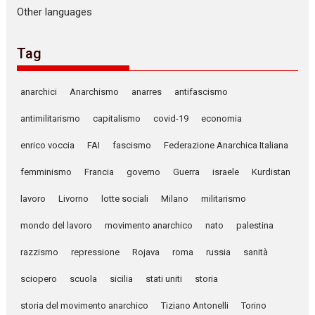
Other languages
Tag
anarchici
Anarchismo
anarres
antifascismo
antimilitarismo
capitalismo
covid-19
economia
enrico voccia
FAI
fascismo
Federazione Anarchica Italiana
femminismo
Francia
governo
Guerra
israele
Kurdistan
lavoro
Livorno
lotte sociali
Milano
militarismo
mondo del lavoro
movimento anarchico
nato
palestina
razzismo
repressione
Rojava
roma
russia
sanità
sciopero
scuola
sicilia
stati uniti
storia
storia del movimento anarchico
Tiziano Antonelli
Torino