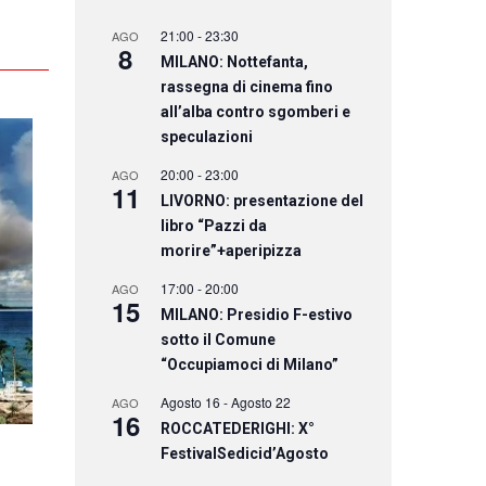
21:00
-
23:30
AGO
8
MILANO: Nottefanta,
rassegna di cinema fino
all’alba contro sgomberi e
speculazioni
20:00
-
23:00
AGO
11
LIVORNO: presentazione del
libro “Pazzi da
morire”+aperipizza
17:00
-
20:00
AGO
15
MILANO: Presidio F-estivo
sotto il Comune
“Occupiamoci di Milano”
Agosto 16
-
Agosto 22
AGO
16
ROCCATEDERIGHI: X°
FestivalSedicid’Agosto