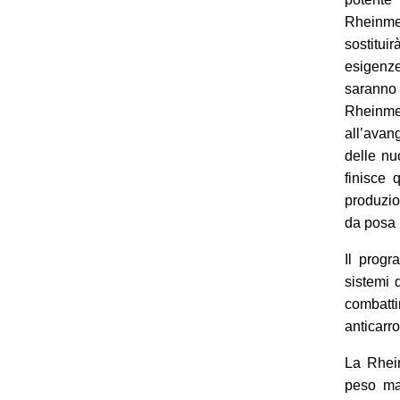
Rheinme
sostitui
esigenz
saranno 
Rheinmet
all’avan
delle nu
finisce 
produzio
da posa 
Il progr
sistemi 
combatti
anticarro
La Rhein
peso mas