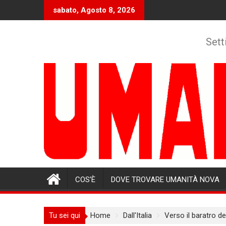
Skip
sabato, Agosto 8, 2026
to
content
Sett
COS’È
DOVE TROVARE UMANITÀ NOVA
Tu sei qui
Home
Dall'Italia
Verso il baratro de