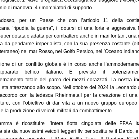
inio di manovra, 4 rimorchiatori di supporto.
dosso, per un Paese che con l’articolo 11 della costit
cana “ripudia la guerra”, il dotarsi di una forte e aggressiva
 super dotata e adatta per combattere anche in mari lontani, una
a da gendarme imperialista, con la sua presenza costante (ol
terraneo) nel mar Rosso, nel Golfo Persico, nell’Oceano Indiano
sione di un conflitto globale è in corso anche l’ammodernam
’apparato bellico italiano. È previsto il potenziam
rnamento totale del parco dei mezzi corazzati. La nostra in
si sta attrezzando allo scopo. Nell’ottobre del 2024 la Leonardo
l’accordo con la tedesca Rheinmetall per la creazione di un
nture, con l’obiettivo di dar vita a un nuovo gruppo europeo
e la produzione di veicoli militari da combattimento.
amma è ricostituire l’intera flotta cingolata delle FFAA it
 sia da nuovissimi veicoli leggeri Ifv per sostituire il Dardo, 
 carrarmato pesante, il Main Battle Tank. Il Panther KF51