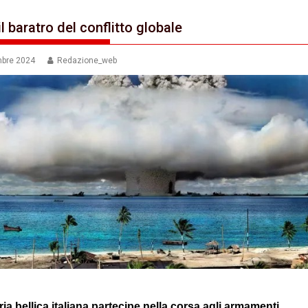
l baratro del conflitto globale
mbre 2024
Redazione_web
ria bellica italiana partecipe nella corsa agli armamenti