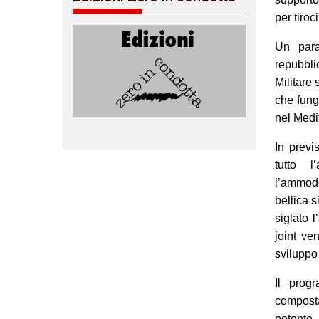
per tiroc
Un para
repubbli
Militare
che fung
nel Medi
In previ
tutto l
l’ammode
bellica 
siglato 
joint ve
sviluppo 
Il progr
composta
potente