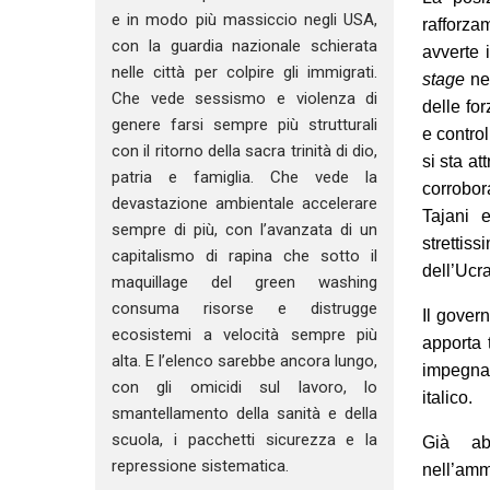
e in modo più massiccio negli USA,
rafforza
con la guardia nazionale schierata
avverte 
nelle città per colpire gli immigrati.
stage
nel
Che vede sessismo e violenza di
delle fo
genere farsi sempre più strutturali
e control
con il ritorno della sacra trinità di dio,
si sta at
patria e famiglia. Che vede la
corrobor
devastazione ambientale accelerare
Tajani 
sempre di più, con l’avanzata di un
stretti
capitalismo di rapina che sotto il
dell’Ucr
maquillage del green washing
consuma risorse e distrugge
Il gover
ecosistemi a velocità sempre più
apporta 
alta. E l’elenco sarebbe ancora lungo,
impegna 
con gli omicidi sul lavoro, lo
italico.
smantellamento della sanità e della
scuola, i pacchetti sicurezza e la
Già ab
repressione sistematica.
nell’amm