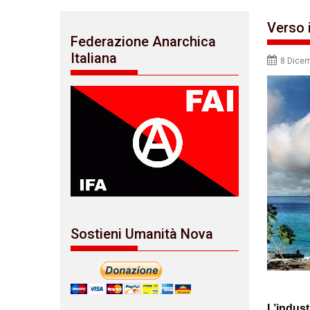
Verso i
Federazione Anarchica
Italiana
8 Dice
Sostieni Umanità Nova
L’indust