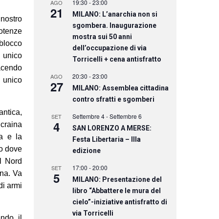
19:30
-
23:00
AGO
21
MILANO: L’anarchia non si
 nostro
sgombera. Inaugurazione
otenze
mostra sui 50 anni
 blocco
dell’occupazione di via
n unico
Torricelli + cena antisfratto
facendo
20:30
-
23:00
AGO
n unico
27
MILANO: Assemblea cittadina
contro sfratti e sgomberi
antica,
Settembre 4
-
Settembre 6
SET
4
Ucraina
SAN LORENZO A MERSE:
a e la
Festa Libertaria – IIIa
ro dove
edizione
al Nord
17:00
-
20:00
SET
ina. Va
5
MILANO: Presentazione del
di armi
libro “Abbattere le mura del
cielo”-iniziative antisfratto di
via Torricelli
endo il