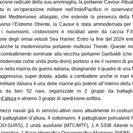
urazione radicale della sua ammiraglia, la portaerei Cavour. Attu
a in un’operazione militare nell’Indo/Pacifico
in osservanz
 del Mediterraneo allargato, che estende la presenza della 
 verso l’Estremo Oriente, la Cavour è stata
ammodernata per 
 i nuovissimi, costosissimi e micidiali aerei da caccia F3
ione degli ormai vetusti Sea Harrier. Entro la fine del 2024 ent
 anche la modernissima portaerei multiuso Trieste. Queste m
 combattimento sommate alla vecchia portaerei Garibaldi (che
modernata
come unità porta droni)
portano a tre il numero di po
zio nella marina da guerra italiana, disegnando il quadro di una
 aggressiva, super dotata, adatta a combattere anche in mari l
 militare italiana è una delle marine più potenti all’interno dell
a da ben 52 navi, organizzate in 2 gruppi da battagl
à
d’altura
e almeno 3 gruppi di spedizione anfibia.
 mezzi navali già in servizio attivo sono attualmente in costruz
3 pattugliatori d’altura, 4 sottomarini, 4 pattugliatori polivalenti
SDO-SURS), 2 unità ausiliarie (MTC/MTF), 1 A 5336
Atlante
n
 logistico, 1 Nave Idrografica Oceanografica Maggiore (NIOM), 