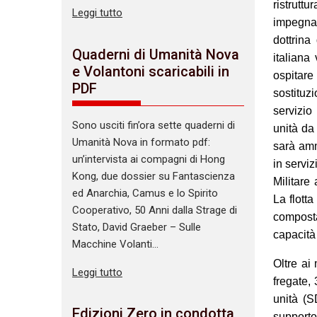
ristrutt
Leggi tutto
impegnat
dottrina
Quaderni di Umanità Nova
italiana
e Volantoni scaricabili in
ospitare
PDF
sostituz
servizio
Sono usciti fin’ora sette quaderni di
unità da
Umanità Nova in formato pdf:
sarà am
un’intervista ai compagni di Hong
in servi
Kong, due dossier su Fantascienza
Militare
ed Anarchia, Camus e lo Spirito
La flotta
Cooperativo, 50 Anni dalla Strage di
compost
Stato, David Graeber – Sulle
capacit
Macchine Volanti…
Oltre ai
Leggi tutto
fregate, 
unità (
Edizioni Zero in condotta
supporto