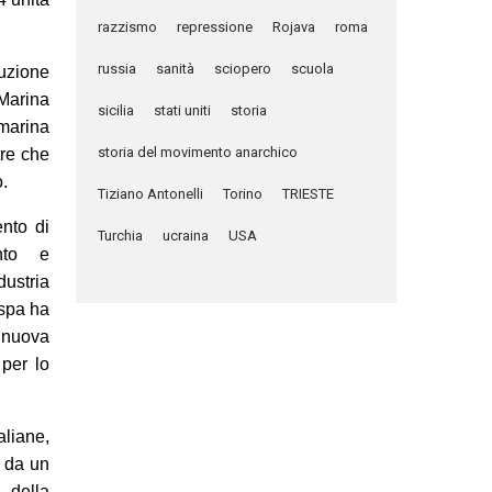
razzismo
repressione
Rojava
roma
russia
sanità
sciopero
scuola
uzione
 Marina
sicilia
stati uniti
storia
 marina
storia del movimento anarchico
tre che
.
Tiziano Antonelli
Torino
TRIESTE
ento di
Turchia
ucraina
USA
ento e
dustria
 spa ha
a nuova
 per lo
aliane,
e da un
 della