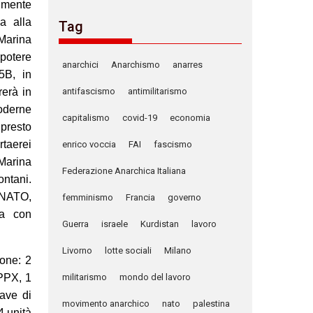
almente
a alla
Tag
Marina
potere
anarchici
Anarchismo
anarres
5B, in
antifascismo
antimilitarismo
rerà in
oderne
capitalismo
covid-19
economia
 presto
rtaerei
enrico voccia
FAI
fascismo
 Marina
Federazione Anarchica Italiana
ontani.
a NATO,
femminismo
Francia
governo
ia con
Guerra
israele
Kurdistan
lavoro
Livorno
lotte sociali
Milano
ione: 2
militarismo
mondo del lavoro
 PPX, 1
ave di
movimento anarchico
nato
palestina
4 unità