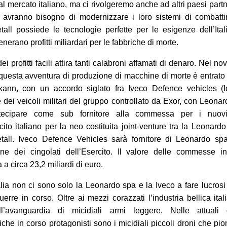
 al mercato italiano, ma ci rivolgeremo anche ad altri paesi part
o avranno bisogno di modernizzare i loro sistemi di combatt
all possiede le tecnologie perfette per le esigenze dell’Ital
nerano profitti miliardari per le fabbriche di morte.
dei profitti facili attira tanti calabroni affamati di denaro. Nel n
questa avventura di produzione di macchine di morte è entrat
ann, con un accordo siglato fra Iveco Defence vehicles (Id
e dei veicoli militari del gruppo controllato da Exor, con Leona
tecipare come sub fornitore alla commessa per i nuovi
rcito italiano per la neo costituita joint-venture tra la Leonard
all.
Iveco Defence Vehicles sarà fornitore di Leonardo spa
ne dei cingolati dell’Esercito. Il valore delle commesse in
a circa 23,2 miliardi di euro.
alia non ci sono solo la Leonardo spa e la Iveco a fare lucrosi p
uerre in corso.
Oltre ai mezzi corazzati l’industria bellica ital
l’avanguardia di micidiali armi leggere. Nelle attuali 
iche in corso protagonisti sono i
micidiali piccoli droni
che pi