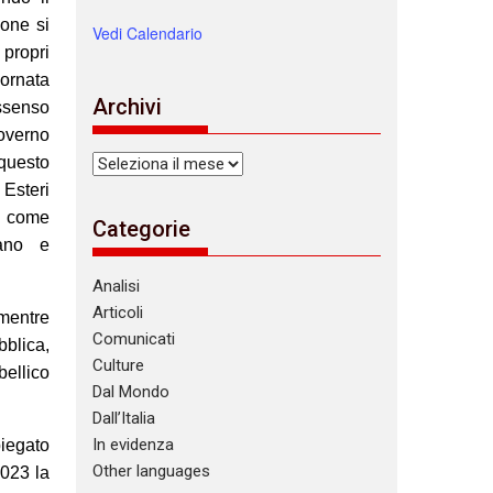
ione si
Vedi Calendario
 propri
iornata
Archivi
issenso
Governo
Archivi
 questo
 Esteri
a come
Categorie
iano e
Analisi
Articoli
 mentre
Comunicati
bblica,
Culture
bellico
Dal Mondo
Dall’Italia
In evidenza
egato
Other languages
023 la