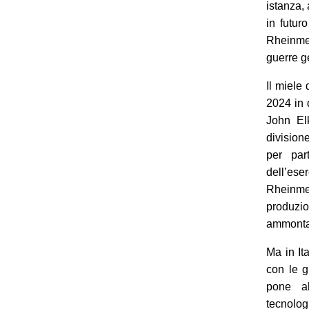
istanza,
in futur
Rheinmet
guerre ge
Il miele 
2024 in 
John Elk
division
per par
dell’ese
Rheinmet
produzio
ammonta 
Ma in It
con le g
pone al
tecnolog