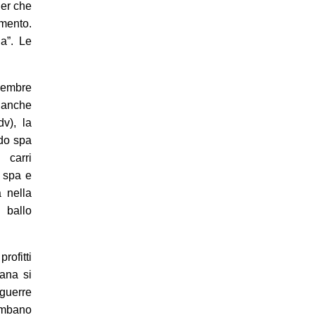
ner che
imento.
ia”. Le
ovembre
o anche
v), la
rdo spa
 carri
o spa e
 nella
 ballo
rofitti
iana si
guerre
ombano