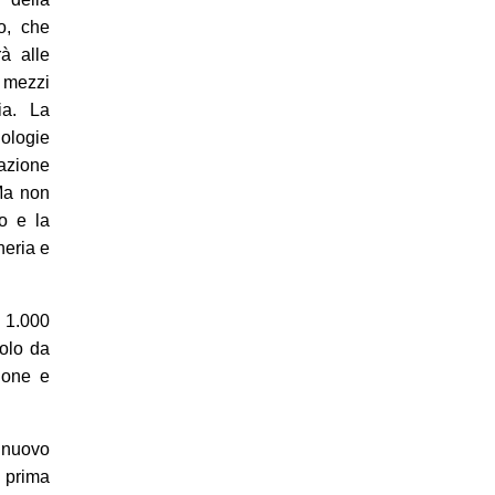
o, che
rà alle
 mezzi
ia. La
ologie
zazione
 Ma non
o e la
neria e
e 1.000
colo da
zione e
 nuovo
 prima