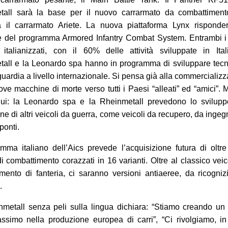
tall sarà la base per il nuovo carrarmato da combattiment
rà il carrarmato Ariete. La nuova piattaforma Lynx risponde
e del programma Armored Infantry Combat System. Entrambi i
italianizzati, con il 60% delle attività sviluppate in Ital
all e la Leonardo spa hanno in programma di sviluppare tecn
guardia a livello internazionale. Si pensa già alla commercializ
ove macchine di morte verso tutti i Paesi “alleati” ed “amici”.
qui: la Leonardo spa e la Rheinmetall prevedono lo svilupp
ne di altri veicoli da guerra, come veicoli da recupero, da ingeg
ponti.
amma italiano dell’Aics prevede l’acquisizione futura di oltr
di combattimento corazzati in 16 varianti. Oltre al classico vei
mento di fanteria, ci saranno versioni antiaeree, da ricogni
.
metall senza peli sulla lingua dichiara: “Stiamo creando un
simo nella produzione europea di carri”, “Ci rivolgiamo, in