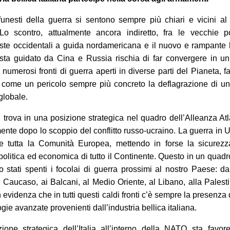
funesti della guerra si sentono sempre più chiari e vicini al
Lo scontro, attualmente ancora indiretto, fra le vecchie p
iste occidentali a guida nordamericana e il nuovo e rampante
ista guidato da Cina e Russia rischia di far convergere in u
i numerosi fronti di guerra aperti in diverse parti del Pianeta, 
 come un pericolo sempre più concreto la deflagrazione di u
 globale.
si trova in una posizione strategica nel quadro dell’Alleanza Atl
ente dopo lo scoppio del conflitto russo-ucraino. L
a guerra in 
e tutta la Comunità Europea, mettendo in forse la sicurezz
à politica ed economica di tutto il Continente. Questo in un quad
 stati spenti i focolai di guerra prossimi al nostro Paese: d
al Caucaso, ai Balcani, al Medio Oriente, al Libano, alla Palest
evidenza che in tutti questi caldi fronti c’è sempre la presenza 
gie avanzate provenienti dall’industria bellica italiana.
ione strategica dell’Italia all’interno della NATO sta favor