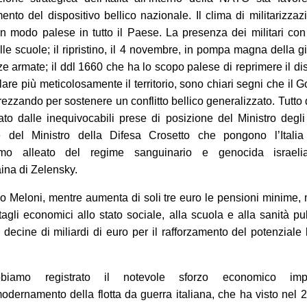
mento del dispositivo bellico nazionale. Il clima di militarizzaz
in modo palese in tutto il Paese. La presenza dei militari con
le scuole; il ripristino, il 4 novembre, in pompa magna della g
rze armate; il ddl 1660 che ha lo scopo palese di reprimere il d
lare più meticolosamente il territorio, sono chiari segni che il 
trezzando per sostenere un conflitto bellico generalizzato. Tutto
ato dalle inequivocabili prese di posizione del Ministro degli
e del Ministro della Difesa Crosetto che pongono l’Itali
ssimo alleato del regime sanguinario e genocida israel
aina di Zelensky.
no Meloni, mentre aumenta di soli tre euro le pensioni minime,
tagli economici allo stato sociale, alla scuola e alla sanità pu
decine di miliardi di euro per il rafforzamento del potenziale 
biamo registrato il notevole sforzo economico impi
odernamento della flotta da guerra italiana, che h
a visto
nel 2