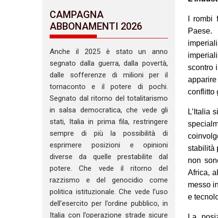
CAMPAGNA
I rombi 
ABBONAMENTI 2026
Paese. 
imperial
Anche il 2025 è stato un anno
imperial
segnato dalla guerra, dalla povertà,
scontro 
dalle sofferenze di milioni per il
apparire
tornaconto e il potere di pochi.
conflitto
Segnato dal ritorno del totalitarismo
in salsa democratica, che vede gli
L’Italia 
stati, Italia in prima fila, restringere
specialm
sempre di più la possibilità di
coinvolg
esprimere posizioni e opinioni
stabilit
diverse da quelle prestabilite dal
non sono
potere. Che vede il ritorno del
Africa, 
razzismo e del genocidio come
messo in 
politica istituzionale. Che vede l’uso
e tecnolo
dell’esercito per l’ordine pubblico, in
Italia con l’operazione strade sicure
La posiz