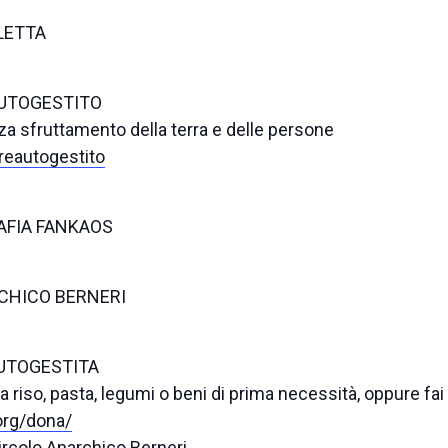
CLETTA
 AUTOGESTITO
nza sfruttamento della terra e delle persone
reautogestito
RAFIA FANKAOS
RCHICO BERNERI
 AUTOGESTITA
ta riso, pasta, legumi o beni di prima necessità, oppure fai
org/dona/
ircolo Anarchico Berneri