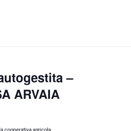
utogestita –
CSA ARVAIA
a cooperativa agricola.