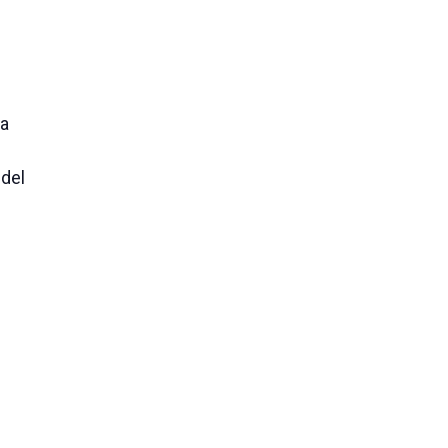
na
 del