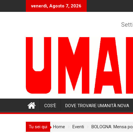
Skip
venerdì, Agosto 7, 2026
to
content
Sett
COS’È
DOVE TROVARE UMANITÀ NOVA
Tu sei qui
Home
Eventi
BOLOGNA: Mensa popo