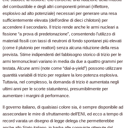
del combustibile e degli altri componenti primari (riflettore,
esplosivo ad alto potenziale) necessari per generare una resa
sufficientemente elevata (dell’ordine di dieci chilotoni) per
accendere il secondario. Il trizio rende anche le armi nucleari a
fissione “a prova di predetonazione”, consentendo l’utilizzo di
materiali fissili con tassi di neutroni di fondo spontanei più elevati
(come il plutonio per reattori) senza alcuna riduzione della resa
prevista. Stime indipendenti del fabbisogno storico di trizio per le
armi termonucleari variano in media da due a quattro grammi per
testata. Alcune armi (note come “dial-a-yield”) possono utilizzare
quantità variabili di trizio per regolare la loro potenza esplosiva.
Tuttavia, nel complesso, la domanda di trizio è aumentata negli
ultimi anni per le scorte statunitensi, presumibilmente per
aumentare i margini di performance.
Il governo italiano, di qualsiasi colore sia, è sempre disponibile ad
assecondare le mire di sfruttamento dell’ENI, ed ecco a tempo di
record varata un disegno di legge delega che permetterebbe
anche allo Stato italiano, in barba alle conquiste ottenute dal