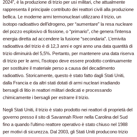
2024”, è la produzione di trizio per usi militari, che attualmente
rappresenta il principale contributo dei reattori civili alla produzione
bellica. Le moderne armi termonucleari utilizzano il trizio, un
isotopo radioattivo dell’idrogeno, per “aumentare” la resa nucleare
del pozzo esplosivo di fissione, o “primario”, che genera l’intensa
energia diretta ad accendere la fusione “secondaria”. L’emivita
radioattiva del trizio è di 12,3 anni e ogni anno una data quantità di
trizio diminuirà del 5,5%. Pertanto, per mantenere una data riserva
di trizio per le armi, l’isotopo deve essere prodotto continuamente
per sostituire il materiale perso a causa del decadimento
radioattivo. Storicamente, questo è stato fatto dagli Stati Uniti,
dalla Francia e da altri stati dotati di armi nucleari irradiando
bersagli di litio in reattori militari dedicati e processando
chimicamente i bersagli per estrarre il trizio.
Negli Stati Uniti, il trizio è stato prodotto nei reattori di proprietà del
governo presso il sito di Savannah River nella Carolina del Sud
fino a quando l’ultimo reattore operativo è stato chiuso nel 1988
per motivi di sicurezza. Dal 2003, gli Stati Uniti producono trizio