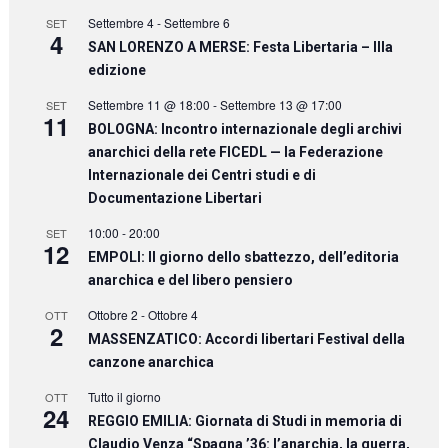
Settembre 4
-
Settembre 6
SET
4
SAN LORENZO A MERSE: Festa Libertaria – IIIa
edizione
Settembre 11 @ 18:00
-
Settembre 13 @ 17:00
SET
11
BOLOGNA: Incontro internazionale degli archivi
anarchici della rete FICEDL — la Federazione
Internazionale dei Centri studi e di
Documentazione Libertari
10:00
-
20:00
SET
12
EMPOLI: Il giorno dello sbattezzo, dell’editoria
anarchica e del libero pensiero
Ottobre 2
-
Ottobre 4
OTT
2
MASSENZATICO: Accordi libertari Festival della
canzone anarchica
Tutto il giorno
OTT
24
REGGIO EMILIA: Giornata di Studi in memoria di
Claudio Venza “Spagna ’36: l’anarchia, la guerra,