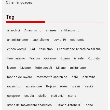
Other languages
Tag
anarchici
Anarchismo
anarres
antifascismo
antimilitarismo
capitalismo
covid-19
economia
enrico voccia
FAI
fascismo
Federazione Anarchica Italiana
femminismo
Francia
governo
Guerra
israele
Kurdistan
lavoro
Livorno
lotte sociali
Milano
militarismo
mondo del lavoro
movimento anarchico
nato
palestina
razzismo
repressione
Rojava
roma
russia
sanità
sciopero
scuola
sicilia
stati uniti
storia
storia del movimento anarchico
Tiziano Antonelli
Torino