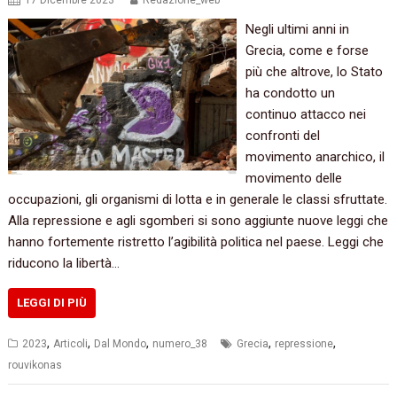
17 Dicembre 2023
Redazione_web
Negli ultimi anni in
Grecia, come e forse
più che altrove, lo Stato
ha condotto un
continuo attacco nei
confronti del
movimento anarchico, il
movimento delle
occupazioni, gli organismi di lotta e in generale le classi sfruttate.
Alla repressione e agli sgomberi si sono aggiunte nuove leggi che
hanno fortemente ristretto l’agibilità politica nel paese. Leggi che
riducono la libertà…
LEGGI DI PIÙ
,
,
,
,
,
2023
Articoli
Dal Mondo
numero_38
Grecia
repressione
rouvikonas