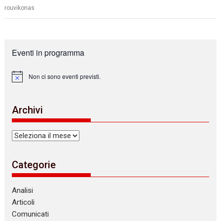
rouvikonas
Eventi in programma
Non ci sono eventi previsti.
N
o
t
i
Archivi
c
e
Archivi
Categorie
Analisi
Articoli
Comunicati