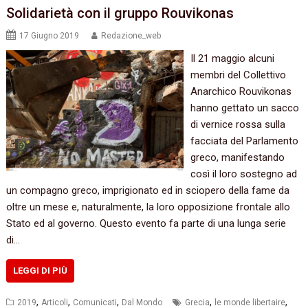
Solidarietà con il gruppo Rouvikonas
17 Giugno 2019
Redazione_web
Il 21 maggio alcuni
membri del Collettivo
Anarchico Rouvikonas
hanno gettato un sacco
di vernice rossa sulla
facciata del Parlamento
greco, manifestando
così il loro sostegno ad
un compagno greco, imprigionato ed in sciopero della fame da
oltre un mese e, naturalmente, la loro opposizione frontale allo
Stato ed al governo. Questo evento fa parte di una lunga serie
di…
LEGGI DI PIÙ
,
,
,
,
,
2019
Articoli
Comunicati
Dal Mondo
Grecia
le monde libertaire