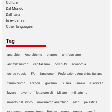
Culture
Dal Mondo
Dall’Italia
In evidenza
Other languages
Tag
anarchici
Anarchismo
anarres
antifascismo
antimilitarismo
capitalismo
covid-19
economia
enrico voccia
FAI
fascismo
Federazione Anarchica Italiana
femminismo
Francia
governo
Guerra
israele
Kurdistan
lavoro
Livorno
lotte sociali
Milano
militarismo
mondo del lavoro
movimento anarchico
nato
palestina
razzismo
repressione
Rojava
roma
russia
sanità