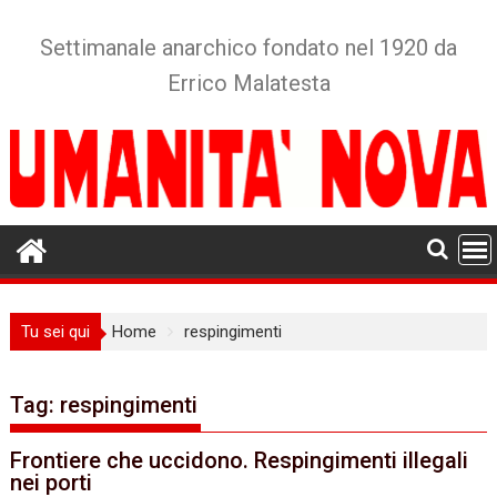
Skip
to
Settimanale anarchico fondato nel 1920 da
content
Errico Malatesta
Tu sei qui
Home
respingimenti
Tag:
respingimenti
Frontiere che uccidono. Respingimenti illegali
nei porti