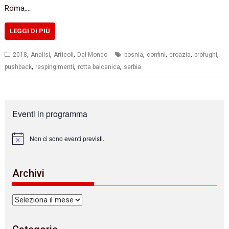
Roma,…
LEGGI DI PIÙ
,
,
,
,
,
,
,
2018
Analisi
Articoli
Dal Mondo
bosnia
confini
croazia
profughi
,
,
,
pushback
respingimenti
rotta balcanica
serbia
Eventi in programma
Non ci sono eventi previsti.
N
o
t
i
Archivi
c
e
Archivi