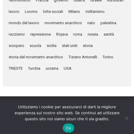
femminismo
Francia
governo
Guerra
israele
Kurdistan
lavoro
Livorno
lotte sociali
Milano
militarismo
mondo del lavoro
movimento anarchico
nato
palestina
razzismo
repressione
Rojava
roma
russia
sanità
sciopero
scuola
sicilia
stati uniti
storia
storia del movimento anarchico
Tiziano Antonelli
Torino
TRIESTE
Turchia
ucraina
USA
Utilizziamo i cookie per assicurarci di darti la migliore
esperienza sul nostro sito web. Se continui ad utilizzare
Umanità Nova © 2026
questo sito noi siamo sicuri che ti sia gradito.
Settimanale anarchico fondato nel 1920 da Errico Malatesta
Ok