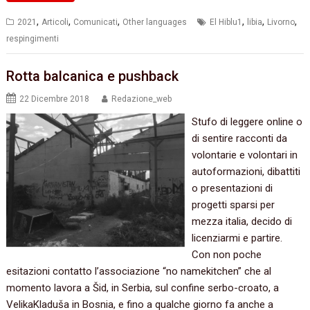
,
,
,
,
,
,
2021
Articoli
Comunicati
Other languages
El Hiblu1
libia
Livorno
respingimenti
Rotta balcanica e pushback
22 Dicembre 2018
Redazione_web
Stufo di leggere online o
di sentire racconti da
volontarie e volontari in
autoformazioni, dibattiti
o presentazioni di
progetti sparsi per
mezza italia, decido di
licenziarmi e partire.
Con non poche
esitazioni contatto l’associazione “no namekitchen” che al
momento lavora a Šid, in Serbia, sul confine serbo-croato, a
VelikaKladuša in Bosnia, e fino a qualche giorno fa anche a