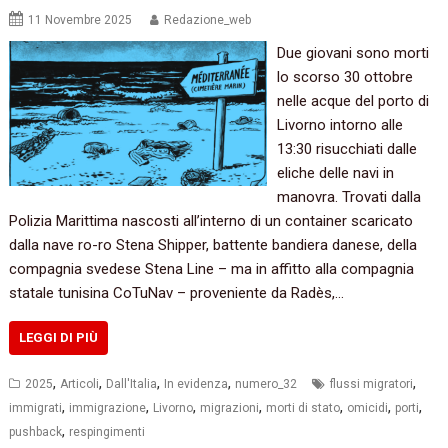
11 Novembre 2025
Redazione_web
Due giovani sono morti
lo scorso 30 ottobre
nelle acque del porto di
Livorno intorno alle
13:30 risucchiati dalle
eliche delle navi in
manovra. Trovati dalla
Polizia Marittima nascosti all’interno di un container scaricato
dalla nave ro-ro Stena Shipper, battente bandiera danese, della
compagnia svedese Stena Line – ma in affitto alla compagnia
statale tunisina CoTuNav – proveniente da Radès,…
LEGGI DI PIÙ
,
,
,
,
,
2025
Articoli
Dall'Italia
In evidenza
numero_32
flussi migratori
,
,
,
,
,
,
,
immigrati
immigrazione
Livorno
migrazioni
morti di stato
omicidi
porti
,
pushback
respingimenti