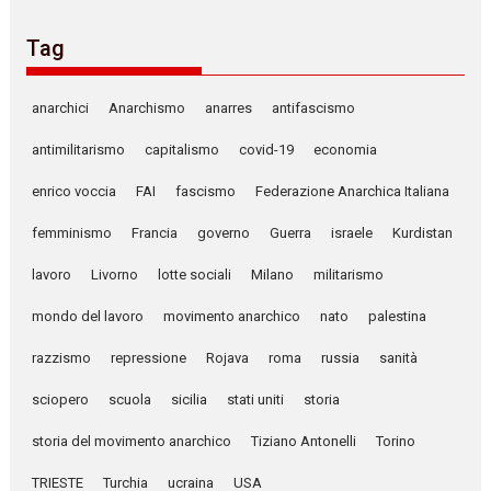
Tag
anarchici
Anarchismo
anarres
antifascismo
antimilitarismo
capitalismo
covid-19
economia
enrico voccia
FAI
fascismo
Federazione Anarchica Italiana
femminismo
Francia
governo
Guerra
israele
Kurdistan
lavoro
Livorno
lotte sociali
Milano
militarismo
mondo del lavoro
movimento anarchico
nato
palestina
razzismo
repressione
Rojava
roma
russia
sanità
sciopero
scuola
sicilia
stati uniti
storia
storia del movimento anarchico
Tiziano Antonelli
Torino
TRIESTE
Turchia
ucraina
USA