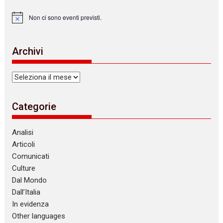
Non ci sono eventi previsti.
N
o
t
i
Archivi
c
e
Archivi
Categorie
Analisi
Articoli
Comunicati
Culture
Dal Mondo
Dall’Italia
In evidenza
Other languages