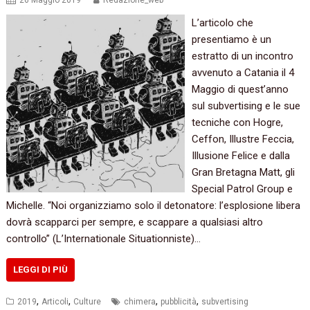
26 Maggio 2019
Redazione_web
L’articolo che
presentiamo è un
estratto di un incontro
avvenuto a Catania il 4
Maggio di quest’anno
sul subvertising e le sue
tecniche con Hogre,
Ceffon, Illustre Feccia,
Illusione Felice e dalla
Gran Bretagna Matt, gli
Special Patrol Group e
Michelle. “Noi organizziamo solo il detonatore: l’esplosione libera
dovrà scapparci per sempre, e scappare a qualsiasi altro
controllo” (L’Internationale Situationniste)…
LEGGI DI PIÙ
,
,
,
,
2019
Articoli
Culture
chimera
pubblicità
subvertising