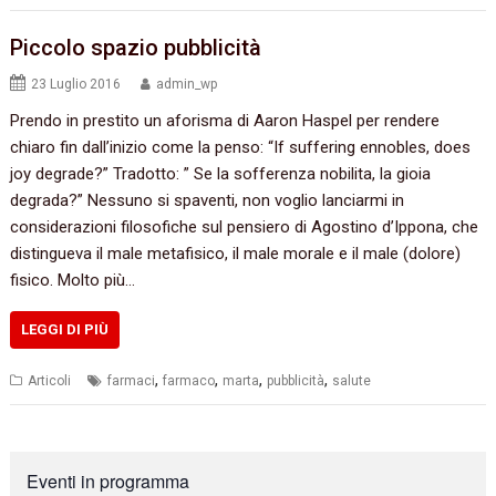
Piccolo spazio pubblicità
23 Luglio 2016
admin_wp
Prendo in prestito un aforisma di Aaron Haspel per rendere
chiaro fin dall’inizio come la penso:‭ “‬If suffering ennobles,‭ ‬does
joy degrade‭?”‬ Tradotto:‭ ” ‬Se la sofferenza nobilita,‭ ‬la gioia
degrada‭?‬” Nessuno si‭ ‬spaventi,‭ ‬non voglio lanciarmi in‭
‬considerazioni filosofiche‭ ‬sul pensiero di Agostino d’Ippona,‭ ‬che
distingueva il male metafisico,‭ ‬il male morale e il male‭ (‬dolore‭)
‬fisico.‭ ‬Molto più…
LEGGI DI PIÙ
,
,
,
,
Articoli
farmaci
farmaco
marta
pubblicità
salute
Eventi in programma