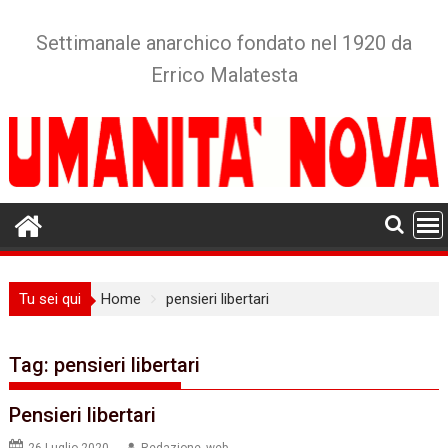
Skip
to
Settimanale anarchico fondato nel 1920 da
content
Errico Malatesta
Tu sei qui
Home
pensieri libertari
Tag:
pensieri libertari
Pensieri libertari