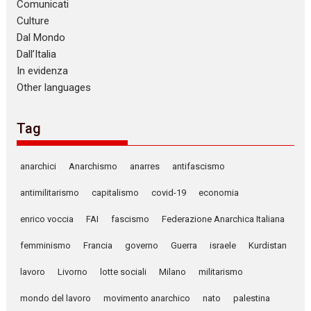
Comunicati
Culture
Dal Mondo
Dall’Italia
In evidenza
Other languages
Tag
anarchici
Anarchismo
anarres
antifascismo
antimilitarismo
capitalismo
covid-19
economia
enrico voccia
FAI
fascismo
Federazione Anarchica Italiana
femminismo
Francia
governo
Guerra
israele
Kurdistan
lavoro
Livorno
lotte sociali
Milano
militarismo
mondo del lavoro
movimento anarchico
nato
palestina