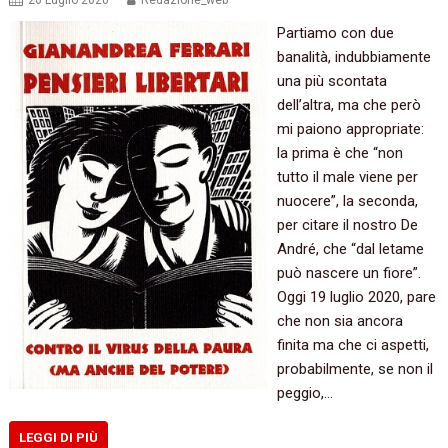
26 Luglio 2020
Redazione_web
Partiamo con due
banalità, indubbiamente
una più scontata
dell’altra, ma che però
mi paiono appropriate:
la prima è che “non
tutto il male viene per
nuocere”, la seconda,
per citare il nostro De
André, che “dal letame
può nascere un fiore”.
Oggi 19 luglio 2020, pare
che non sia ancora
finita ma che ci aspetti,
probabilmente, se non il
peggio,…
LEGGI DI PIÙ