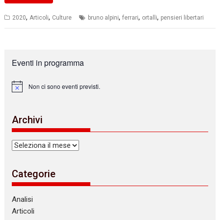
,
,
,
,
,
2020
Articoli
Culture
bruno alpini
ferrari
ortalli
pensieri libertari
Eventi in programma
Non ci sono eventi previsti.
N
o
t
i
Archivi
c
e
Archivi
Categorie
Analisi
Articoli