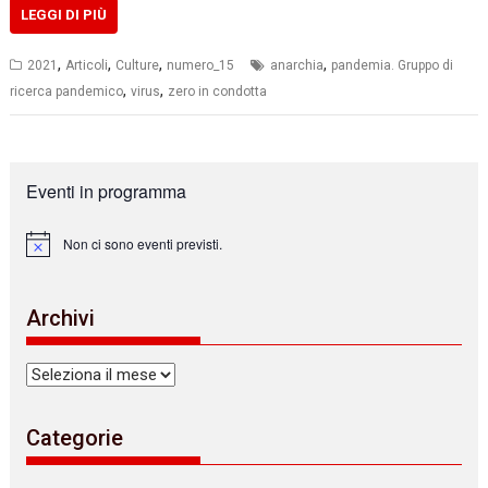
LEGGI DI PIÙ
,
,
,
,
2021
Articoli
Culture
numero_15
anarchia
pandemia. Gruppo di
,
,
ricerca pandemico
virus
zero in condotta
Eventi in programma
Non ci sono eventi previsti.
N
o
t
i
Archivi
c
e
Archivi
Categorie