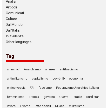
Analisi
Articoli
Comunicati
Culture
Dal Mondo
Dall’Italia
In evidenza
Other languages
Tag
anarchici
Anarchismo
anarres
antifascismo
antimilitarismo
capitalismo
covid-19
economia
enrico voccia
FAI
fascismo
Federazione Anarchica Italiana
femminismo
Francia
governo
Guerra
israele
Kurdistan
lavoro
Livorno
lotte sociali
Milano
militarismo