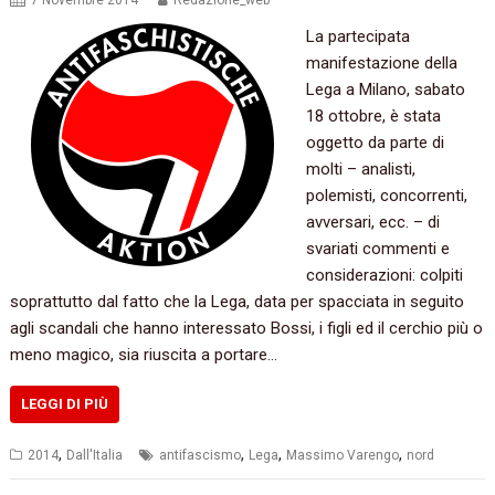
7 Novembre 2014
Redazione_web
La partecipata
manifestazione della
Lega a Milano, sabato
18 ottobre, è stata
oggetto da parte di
molti – analisti,
polemisti, concorrenti,
avversari, ecc. – di
svariati commenti e
considerazioni: colpiti
soprattutto dal fatto che la Lega, data per spacciata in seguito
agli scandali che hanno interessato Bossi, i figli ed il cerchio più o
meno magico, sia riuscita a portare…
LEGGI DI PIÙ
,
,
,
,
2014
Dall'Italia
antifascismo
Lega
Massimo Varengo
nord