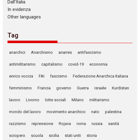
Dall’Italia
In evidenza
Other languages
Tag
anarchici
Anarchismo
anarres
antifascismo
antimilitarismo
capitalismo
covid-19
economia
enrico voccia
FAI
fascismo
Federazione Anarchica Italiana
femminismo
Francia
governo
Guerra
israele
Kurdistan
lavoro
Livorno
lotte sociali
Milano
militarismo
mondo del lavoro
movimento anarchico
nato
palestina
razzismo
repressione
Rojava
roma
russia
sanità
sciopero
scuola
sicilia
stati uniti
storia