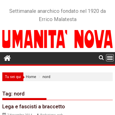
Skip
to
Settimanale anarchico fondato nel 1920 da
content
Errico Malatesta
Tu sei qui
Home
nord
Tag:
nord
Lega e fascisti a braccetto