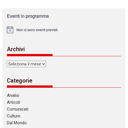
Eventi in programma
Non ci sono eventi previsti.
N
o
t
i
Archivi
c
e
Archivi
Categorie
Analisi
Articoli
Comunicati
Culture
Dal Mondo