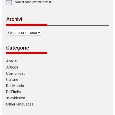
Non ci sono eventi previsti.
N
o
t
i
Archivi
c
e
Archivi
Categorie
Analisi
Articoli
Comunicati
Culture
Dal Mondo
Dall’Italia
In evidenza
Other languages