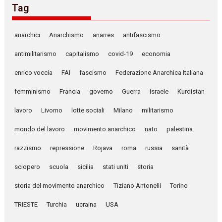
Tag
anarchici
Anarchismo
anarres
antifascismo
antimilitarismo
capitalismo
covid-19
economia
enrico voccia
FAI
fascismo
Federazione Anarchica Italiana
femminismo
Francia
governo
Guerra
israele
Kurdistan
lavoro
Livorno
lotte sociali
Milano
militarismo
mondo del lavoro
movimento anarchico
nato
palestina
razzismo
repressione
Rojava
roma
russia
sanità
sciopero
scuola
sicilia
stati uniti
storia
storia del movimento anarchico
Tiziano Antonelli
Torino
TRIESTE
Turchia
ucraina
USA