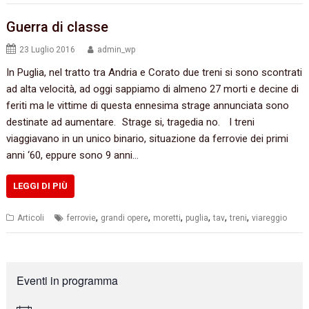
Guerra di classe
23 Luglio 2016
admin_wp
In Puglia,‭ ‬nel tratto‭ ‬tra Andria e Corato due treni si sono scontrati
ad alta velocità,‭ ‬ad oggi sappiamo di almeno‭ ‬27‭ ‬morti e decine di
feriti ma le vittime di questa ennesima strage annunciata sono
destinate ad aumentare.‭ ‬Strage si,‭ ‬tragedia no.‭ ‬ I treni
viaggiavano in un unico binario,‭ ‬situazione da ferrovie dei primi
anni‭ ‬‘60,‭ ‬eppure sono‭ ‬9‭ ‬anni…
LEGGI DI PIÙ
,
,
,
,
,
,
Articoli
ferrovie
grandi opere
moretti
puglia
tav
treni
viareggio
Eventi in programma