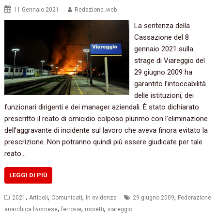
11 Gennaio 2021
Redazione_web
La sentenza della
Cassazione del 8
gennaio 2021 sulla
strage di Viareggio del
29 giugno 2009 ha
garantito l’intoccabilità
delle istituzioni, dei
funzionari dirigenti e dei manager aziendali. È stato dichiarato
prescritto il reato di omicidio colposo plurimo con l’eliminazione
dell’aggravante di incidente sul lavoro che aveva finora evitato la
prescrizione. Non potranno quindi più essere giudicate per tale
reato…
LEGGI DI PIÙ
,
,
,
,
2021
Articoli
Comunicati
In evidenza
29 giugno 2009
Federazione
,
,
,
anarchica livornese
ferrovie
moretti
viareggio