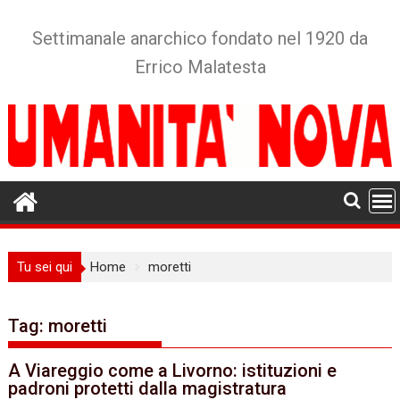
Skip
to
Settimanale anarchico fondato nel 1920 da
content
Errico Malatesta
Tu sei qui
Home
moretti
Tag:
moretti
A Viareggio come a Livorno: istituzioni e
padroni protetti dalla magistratura