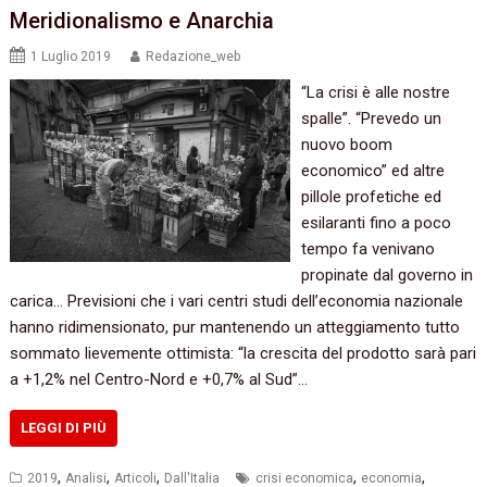
Meridionalismo e Anarchia
1 Luglio 2019
Redazione_web
“La crisi è alle nostre
spalle”. “Prevedo un
nuovo boom
economico” ed altre
pillole profetiche ed
esilaranti fino a poco
tempo fa venivano
propinate dal governo in
carica… Previsioni che i vari centri studi dell’economia nazionale
hanno ridimensionato, pur mantenendo un atteggiamento tutto
sommato lievemente ottimista: “la crescita del prodotto sarà pari
a +1,2% nel Centro-Nord e +0,7% al Sud”…
LEGGI DI PIÙ
,
,
,
,
,
2019
Analisi
Articoli
Dall'Italia
crisi economica
economia