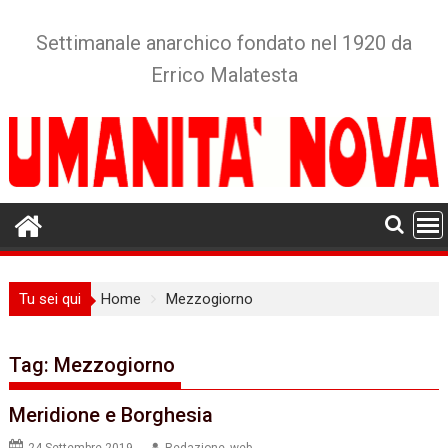
Skip
to
Settimanale anarchico fondato nel 1920 da
content
Errico Malatesta
Tu sei qui
Home
Mezzogiorno
Tag:
Mezzogiorno
Meridione e Borghesia