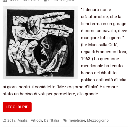
24 Settembre 2019
Redazione_web
“Il denaro non è
un’automobile, che la
tieni ferma in un garage:
è come un cavallo, deve
mangiare tutti i giorni!”
(Le Mani sulla Città,
regia di Francesco Rosi,
1963 ) La questione
meridionale ha tenuto
banco nel dibattito
politico dall’unità d’Italia
ai giorni nostri: il cosiddetto “Mezzogiorno d’Italia” è sempre
stato un bacino di voti per permettere, alla grande…
LEGGI DI PIÙ
,
,
,
,
2019
Analisi
Articoli
Dall'Italia
meridione
Mezzogiorno