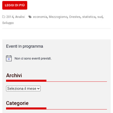
LEGGI DI PIÙ
,
,
,
,
,
,
2014
Analisi
economia
Mezzogiorno
Orestes
statistica
sud
Sviluppo
Eventi in programma
Non ci sono eventi previsti.
N
o
t
i
Archivi
c
e
Archivi
Categorie