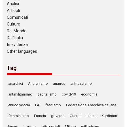
Analisi
Articoli
Comunicati
Culture
Dal Mondo
Dall’Italia
In evidenza
Other languages
Tag
anarchici
Anarchismo
anarres
antifascismo
antimilitarismo
capitalismo
covid-19
economia
enrico voccia
FAI
fascismo
Federazione Anarchica Italiana
femminismo
Francia
governo
Guerra
israele
Kurdistan
lavoro
Livorno
lotte sociali
Milano
militarismo