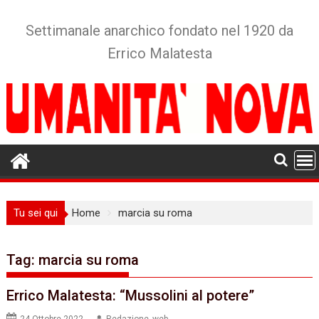
Skip
to
Settimanale anarchico fondato nel 1920 da
content
Errico Malatesta
Tu sei qui
Home
marcia su roma
Tag:
marcia su roma
Errico Malatesta: “Mussolini al potere”