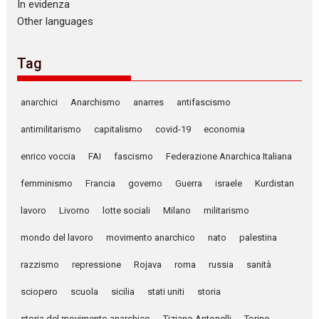
In evidenza
Other languages
Tag
anarchici
Anarchismo
anarres
antifascismo
antimilitarismo
capitalismo
covid-19
economia
enrico voccia
FAI
fascismo
Federazione Anarchica Italiana
femminismo
Francia
governo
Guerra
israele
Kurdistan
lavoro
Livorno
lotte sociali
Milano
militarismo
mondo del lavoro
movimento anarchico
nato
palestina
razzismo
repressione
Rojava
roma
russia
sanità
sciopero
scuola
sicilia
stati uniti
storia
storia del movimento anarchico
Tiziano Antonelli
Torino