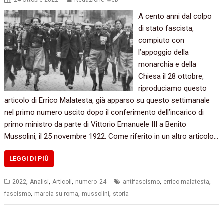
24 Ottobre 2022
Redazione_web
A cento anni dal colpo
di stato fascista,
compiuto con
l’appoggio della
monarchia e della
Chiesa il 28 ottobre,
riproduciamo questo
articolo di Errico Malatesta, già apparso su questo settimanale
nel primo numero uscito dopo il conferimento dell’incarico di
primo ministro da parte di Vittorio Emanuele III a Benito
Mussolini, il 25 novembre 1922. Come riferito in un altro articolo…
LEGGI DI PIÙ
,
,
,
,
,
2022
Analisi
Articoli
numero_24
antifascismo
errico malatesta
,
,
,
fascismo
marcia su roma
mussolini
storia