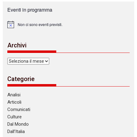
Eventi in programma
Non ci sono eventi previsti.
N
o
t
i
Archivi
c
e
Archivi
Categorie
Analisi
Articoli
Comunicati
Culture
Dal Mondo
Dall’Italia