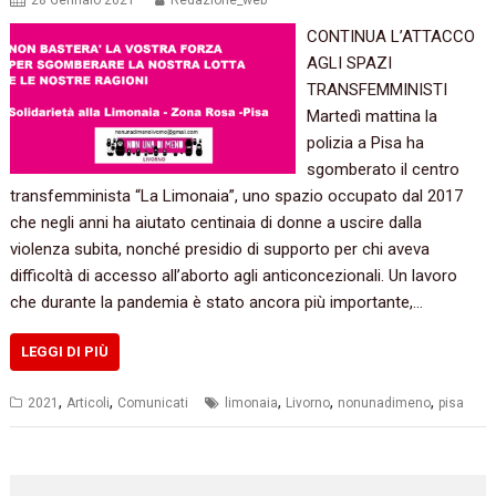
28 Gennaio 2021
Redazione_web
CONTINUA L’ATTACCO
AGLI SPAZI
TRANSFEMMINISTI
Martedì mattina la
polizia a Pisa ha
sgomberato il centro
transfemminista “La Limonaia”, uno spazio occupato dal 2017
che negli anni ha aiutato centinaia di donne a uscire dalla
violenza subita, nonché presidio di supporto per chi aveva
difficoltà di accesso all’aborto agli anticoncezionali. Un lavoro
che durante la pandemia è stato ancora più importante,…
LEGGI DI PIÙ
,
,
,
,
,
2021
Articoli
Comunicati
limonaia
Livorno
nonunadimeno
pisa