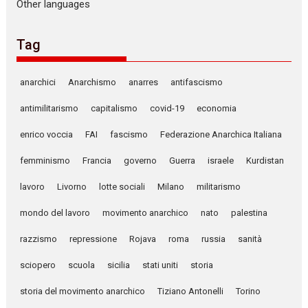
Other languages
Tag
anarchici
Anarchismo
anarres
antifascismo
antimilitarismo
capitalismo
covid-19
economia
enrico voccia
FAI
fascismo
Federazione Anarchica Italiana
femminismo
Francia
governo
Guerra
israele
Kurdistan
lavoro
Livorno
lotte sociali
Milano
militarismo
mondo del lavoro
movimento anarchico
nato
palestina
razzismo
repressione
Rojava
roma
russia
sanità
sciopero
scuola
sicilia
stati uniti
storia
storia del movimento anarchico
Tiziano Antonelli
Torino