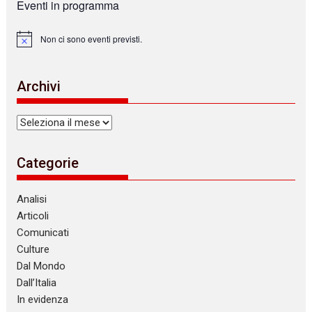
Eventi in programma
Non ci sono eventi previsti.
N
o
t
i
Archivi
c
e
Archivi
Categorie
Analisi
Articoli
Comunicati
Culture
Dal Mondo
Dall’Italia
In evidenza