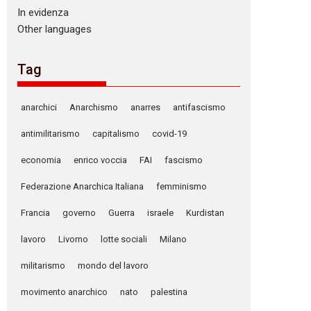
In evidenza
Other languages
Tag
anarchici
Anarchismo
anarres
antifascismo
antimilitarismo
capitalismo
covid-19
economia
enrico voccia
FAI
fascismo
Federazione Anarchica Italiana
femminismo
Francia
governo
Guerra
israele
Kurdistan
lavoro
Livorno
lotte sociali
Milano
militarismo
mondo del lavoro
movimento anarchico
nato
palestina