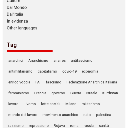
Culture
Dal Mondo
Dall’Italia
In evidenza
Other languages
Tag
anarchici
Anarchismo
anarres
antifascismo
antimilitarismo
capitalismo
covid-19
economia
enrico voccia
FAI
fascismo
Federazione Anarchica Italiana
femminismo
Francia
governo
Guerra
israele
Kurdistan
lavoro
Livorno
lotte sociali
Milano
militarismo
mondo del lavoro
movimento anarchico
nato
palestina
razzismo
repressione
Rojava
roma
russia
sanità