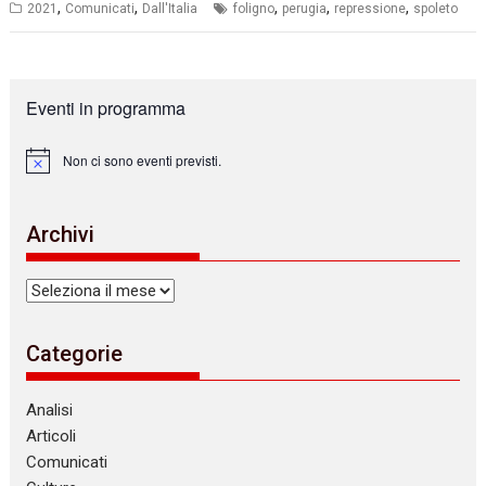
,
,
,
,
,
2021
Comunicati
Dall'Italia
foligno
perugia
repressione
spoleto
Eventi in programma
Non ci sono eventi previsti.
N
o
t
i
Archivi
c
e
Archivi
Categorie
Analisi
Articoli
Comunicati