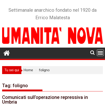
Skip
to
Settimanale anarchico fondato nel 1920 da
content
Errico Malatesta
Tu sei qui
Home
foligno
Tag:
foligno
Comunicati sull’operazione repressiva in
Umbria