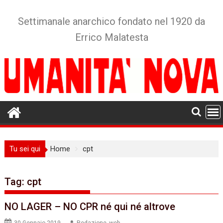
Skip
to
Settimanale anarchico fondato nel 1920 da
content
Errico Malatesta
Tu sei qui
Home
cpt
Tag:
cpt
NO LAGER – NO CPR né qui né altrove