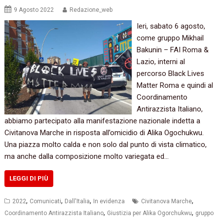
9 Agosto 2022
Redazione_web
Ieri, sabato 6 agosto,
come gruppo Mikhail
Bakunin – FAI Roma &
Lazio, interni al
percorso Black Lives
Matter Roma e quindi al
Coordinamento
Antirazzista Italiano,
abbiamo partecipato alla manifestazione nazionale indetta a
Civitanova Marche in risposta all’omicidio di Alika Ogochukwu.
Una piazza molto calda e non solo dal punto di vista climatico,
ma anche dalla composizione molto variegata ed…
LEGGI DI PIÙ
,
,
,
,
2022
Comunicati
Dall'Italia
In evidenza
Civitanova Marche
,
,
Coordinamento Antirazzista Italiano
Giustizia per Alika Ogorchukwu
gruppo