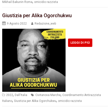
,
Mikhail Bakunin Roma
omicidio razzista
Giustizia per Alika Ogorchukwu
9 Agosto 2022
Redazione_web
LEGGI DI PIÙ
,
,
2022
Dall'Italia
Civitanova Marche
Coordinamento Antirazzista
,
,
Italiano
Giustizia per Alika Ogorchukwu
omicidio razzista