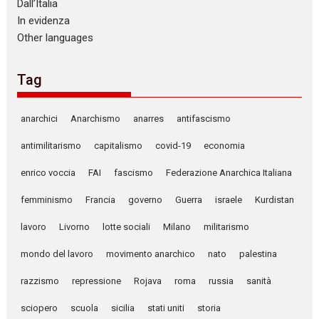
Dall’Italia
In evidenza
Other languages
Tag
anarchici
Anarchismo
anarres
antifascismo
antimilitarismo
capitalismo
covid-19
economia
enrico voccia
FAI
fascismo
Federazione Anarchica Italiana
femminismo
Francia
governo
Guerra
israele
Kurdistan
lavoro
Livorno
lotte sociali
Milano
militarismo
mondo del lavoro
movimento anarchico
nato
palestina
razzismo
repressione
Rojava
roma
russia
sanità
sciopero
scuola
sicilia
stati uniti
storia