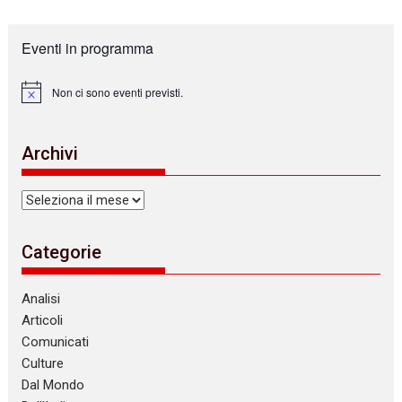
Eventi in programma
Non ci sono eventi previsti.
N
o
t
i
Archivi
c
e
Archivi
Categorie
Analisi
Articoli
Comunicati
Culture
Dal Mondo