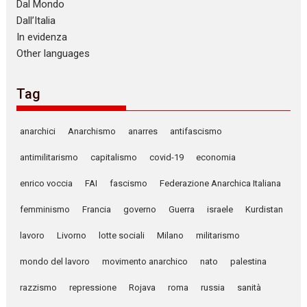
Dal Mondo
Dall’Italia
In evidenza
Other languages
Tag
anarchici
Anarchismo
anarres
antifascismo
antimilitarismo
capitalismo
covid-19
economia
enrico voccia
FAI
fascismo
Federazione Anarchica Italiana
femminismo
Francia
governo
Guerra
israele
Kurdistan
lavoro
Livorno
lotte sociali
Milano
militarismo
mondo del lavoro
movimento anarchico
nato
palestina
razzismo
repressione
Rojava
roma
russia
sanità