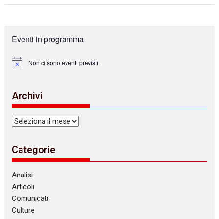
Eventi in programma
Non ci sono eventi previsti.
N
o
t
i
Archivi
c
e
Archivi
Categorie
Analisi
Articoli
Comunicati
Culture