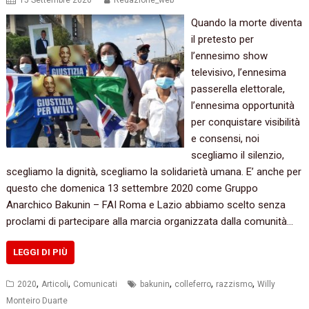
15 Settembre 2020
Redazione_web
Quando la morte diventa
il pretesto per
l’ennesimo show
televisivo, l’ennesima
passerella elettorale,
l’ennesima opportunità
per conquistare visibilità
e consensi, noi
scegliamo il silenzio,
scegliamo la dignità, scegliamo la solidarietà umana. E’ anche per
questo che domenica 13 settembre 2020 come Gruppo
Anarchico Bakunin – FAI Roma e Lazio abbiamo scelto senza
proclami di partecipare alla marcia organizzata dalla comunità…
LEGGI DI PIÙ
,
,
,
,
,
2020
Articoli
Comunicati
bakunin
colleferro
razzismo
Willy
Monteiro Duarte