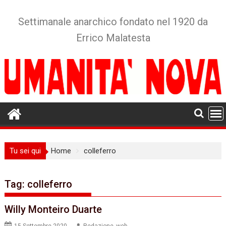
Skip
to
Settimanale anarchico fondato nel 1920 da
content
Errico Malatesta
Tu sei qui
Home
colleferro
Tag:
colleferro
Willy Monteiro Duarte