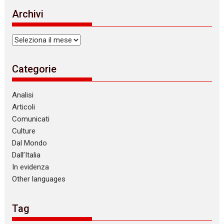
i
Archivi
c
e
Archivi
Categorie
Analisi
Articoli
Comunicati
Culture
Dal Mondo
Dall’Italia
In evidenza
Other languages
Tag