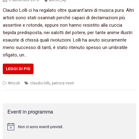
9 Settembre 2018
admin_wp
Claudio Lolli ci ha regalato oltre quarant’anni di musica pura. Altri
artisti sono stati osannati perché capaci di declamazioni più
assertive e rotonde, eppure non hanno resistito alla cuccia
tiepida predisposta, nei salotti del potere, per tante anime illustri
esauste di chissà quali rivoluzioni. Lolli ha avuto sicuramente
meno successo di tanti, è stato ritenuto spesso un umbratile
sfigato, un…
LEGGI DI PIÙ
,
Articoli
claudio lolli
patrizia nesti
Eventi in programma
Non ci sono eventi previsti.
N
o
t