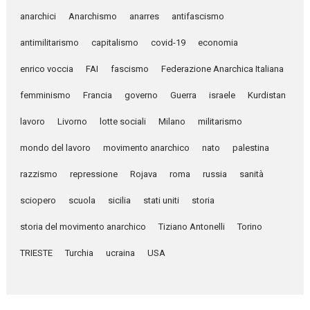
anarchici
Anarchismo
anarres
antifascismo
antimilitarismo
capitalismo
covid-19
economia
enrico voccia
FAI
fascismo
Federazione Anarchica Italiana
femminismo
Francia
governo
Guerra
israele
Kurdistan
lavoro
Livorno
lotte sociali
Milano
militarismo
mondo del lavoro
movimento anarchico
nato
palestina
razzismo
repressione
Rojava
roma
russia
sanità
sciopero
scuola
sicilia
stati uniti
storia
storia del movimento anarchico
Tiziano Antonelli
Torino
TRIESTE
Turchia
ucraina
USA