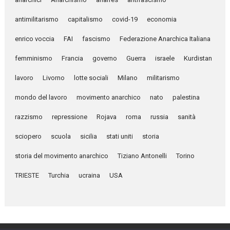
antimilitarismo
capitalismo
covid-19
economia
enrico voccia
FAI
fascismo
Federazione Anarchica Italiana
femminismo
Francia
governo
Guerra
israele
Kurdistan
lavoro
Livorno
lotte sociali
Milano
militarismo
mondo del lavoro
movimento anarchico
nato
palestina
razzismo
repressione
Rojava
roma
russia
sanità
sciopero
scuola
sicilia
stati uniti
storia
storia del movimento anarchico
Tiziano Antonelli
Torino
TRIESTE
Turchia
ucraina
USA