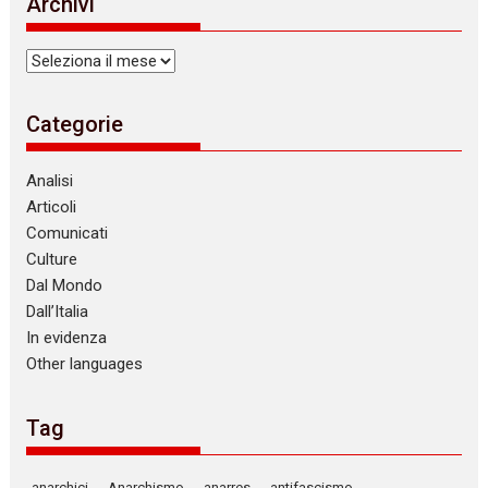
Archivi
c
e
Archivi
Categorie
Analisi
Articoli
Comunicati
Culture
Dal Mondo
Dall’Italia
In evidenza
Other languages
Tag
anarchici
Anarchismo
anarres
antifascismo