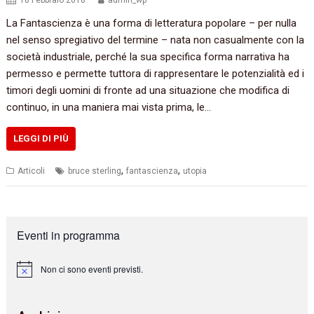
18 Febbraio 2018
admin_wp
La Fantascienza è una forma di letteratura popolare – per nulla
nel senso spregiativo del termine – nata non casualmente con la
società industriale, perché la sua specifica forma narrativa ha
permesso e permette tuttora di rappresentare le potenzialità ed i
timori degli uomini di fronte ad una situazione che modifica di
continuo, in una maniera mai vista prima, le…
LEGGI DI PIÙ
,
,
Articoli
bruce sterling
fantascienza
utopia
Eventi in programma
Non ci sono eventi previsti.
N
o
t
i