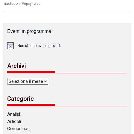
,
,
mastodon
Pepsy
web
Eventi in programma
Non ci sono eventi previsti.
N
o
t
i
Archivi
c
e
Archivi
Categorie
Analisi
Articoli
Comunicati