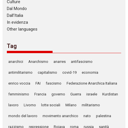
Culture
Dal Mondo
Dall’Italia
In evidenza
Other languages
Tag
anarchici
Anarchismo
anarres
antifascismo
antimilitarismo
capitalismo
covid-19
economia
enrico voccia
FAI
fascismo
Federazione Anarchica Italiana
femminismo
Francia
governo
Guerra
israele
Kurdistan
lavoro
Livorno
lotte sociali
Milano
militarismo
mondo del lavoro
movimento anarchico
nato
palestina
razzismo
repressione
Rojava
roma
russia
sanità