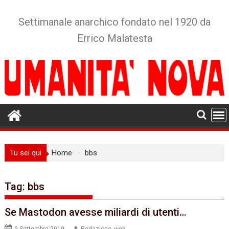
Skip
to
Settimanale anarchico fondato nel 1920 da
content
Errico Malatesta
Tu sei qui
Home
bbs
Tag:
bbs
Se Mastodon avesse miliardi di utenti…