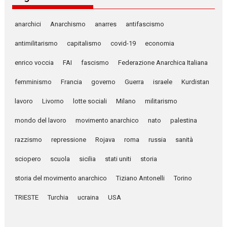
anarchici
Anarchismo
anarres
antifascismo
antimilitarismo
capitalismo
covid-19
economia
enrico voccia
FAI
fascismo
Federazione Anarchica Italiana
femminismo
Francia
governo
Guerra
israele
Kurdistan
lavoro
Livorno
lotte sociali
Milano
militarismo
mondo del lavoro
movimento anarchico
nato
palestina
razzismo
repressione
Rojava
roma
russia
sanità
sciopero
scuola
sicilia
stati uniti
storia
storia del movimento anarchico
Tiziano Antonelli
Torino
TRIESTE
Turchia
ucraina
USA