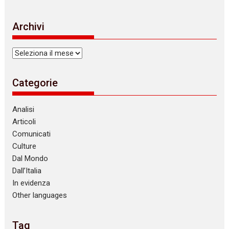
o
t
i
Archivi
c
e
Archivi
Categorie
Analisi
Articoli
Comunicati
Culture
Dal Mondo
Dall’Italia
In evidenza
Other languages
Tag