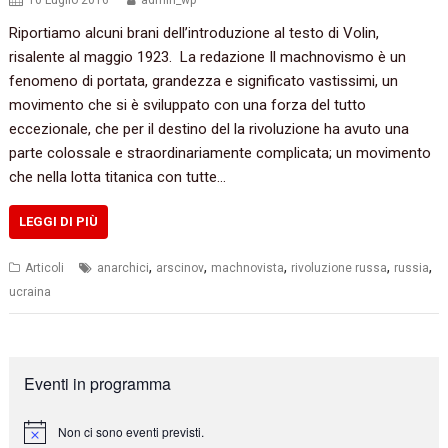
10 Luglio 2016
admin_wp
Riportiamo alcuni brani dell’introduzione al testo di Volin,‭
‬risalente al maggio‭ ‬1923. ‬ La redazione Il machnovismo è un
fenomeno di portata,‭ ‬grandezza e significato vastissimi,‭ ‬un
movimento che si è sviluppato con una forza del tutto
eccezionale,‭ ‬che per il destino del la rivoluzione ha avuto una
parte colossale e straordinariamente complicata‭; ‬un movimento
che nella lotta titanica con tutte…
LEGGI DI PIÙ
,
,
,
,
,
Articoli
anarchici
arscinov
machnovista
rivoluzione russa
russia
ucraina
Eventi in programma
Non ci sono eventi previsti.
N