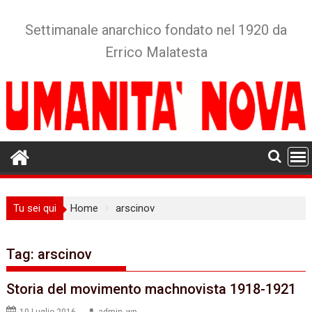
Skip
to
Settimanale anarchico fondato nel 1920 da
content
Errico Malatesta
Tu sei qui
Home
arscinov
Tag:
arscinov
Storia del movimento machnovista‭ ‬1918-1921