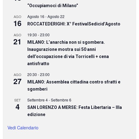
“Occupiamoci di Milano”
Agosto 16
-
Agosto 22
AGO
16
ROCCATEDERIGHI: X° FestivalSedicid’Agosto
19:30
-
23:00
AGO
21
MILANO: L’anarchia non si sgombera.
Inaugurazione mostra sui 50 anni
dell’occupazione di via Torricelli + cena
antisfratto
20:30
-
23:00
AGO
27
MILANO: Assemblea cittadina contro sfratti e
sgomberi
Settembre 4
-
Settembre 6
SET
4
SAN LORENZO A MERSE: Festa Libertaria – IIIa
edizione
Vedi Calendario