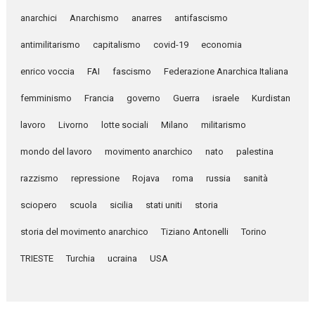
anarchici
Anarchismo
anarres
antifascismo
antimilitarismo
capitalismo
covid-19
economia
enrico voccia
FAI
fascismo
Federazione Anarchica Italiana
femminismo
Francia
governo
Guerra
israele
Kurdistan
lavoro
Livorno
lotte sociali
Milano
militarismo
mondo del lavoro
movimento anarchico
nato
palestina
razzismo
repressione
Rojava
roma
russia
sanità
sciopero
scuola
sicilia
stati uniti
storia
storia del movimento anarchico
Tiziano Antonelli
Torino
TRIESTE
Turchia
ucraina
USA