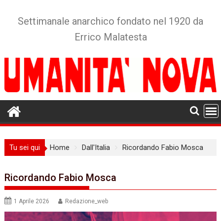
Skip
to
Settimanale anarchico fondato nel 1920 da
content
Errico Malatesta
Tu sei qui
Home
Dall'Italia
Ricordando Fabio Mosca
Ricordando Fabio Mosca
1 Aprile 2026
Redazione_web