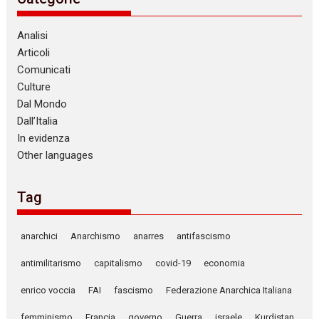
Analisi
Articoli
Comunicati
Culture
Dal Mondo
Dall’Italia
In evidenza
Other languages
Tag
anarchici
Anarchismo
anarres
antifascismo
antimilitarismo
capitalismo
covid-19
economia
enrico voccia
FAI
fascismo
Federazione Anarchica Italiana
femminismo
Francia
governo
Guerra
israele
Kurdistan