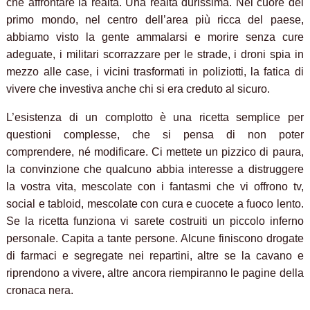
che affrontare la realtà.
Una realtà durissima. Nel cuore del
primo mondo, nel centro dell’area più ricca del paese,
abbiamo visto la gente ammalarsi e morire senza cure
adeguate, i militari scorrazzare per le strade, i droni spia in
mezzo alle case, i vicini trasformati in poliziotti, la fatica di
vivere che investiva anche chi si era creduto al sicuro.
L’esistenza di un complotto è una ricetta semplice per
questioni complesse, che si pensa di non poter
comprendere, né modificare. Ci mettete u
n pizzico di paura,
la convinzione che qualcuno abbia interesse a distruggere
la vostra vita, mescolate con i fantasmi che vi offrono tv,
social e tabloid, mescolate con cura e cuocete a fuoco lento.
Se la ricetta funziona vi sarete costruiti un piccolo inferno
personale. Capita a tante persone. Alcune finiscono drogate
di farmaci e segregate nei repartini, altre se la cavano e
riprendono a vivere, altre ancora riempiranno le pagine della
cronaca nera.