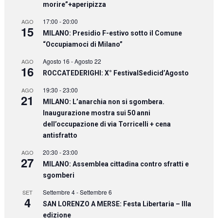
morire”+aperipizza
17:00
-
20:00
AGO
15
MILANO: Presidio F-estivo sotto il Comune
“Occupiamoci di Milano”
Agosto 16
-
Agosto 22
AGO
16
ROCCATEDERIGHI: X° FestivalSedicid’Agosto
19:30
-
23:00
AGO
21
MILANO: L’anarchia non si sgombera.
Inaugurazione mostra sui 50 anni
dell’occupazione di via Torricelli + cena
antisfratto
20:30
-
23:00
AGO
27
MILANO: Assemblea cittadina contro sfratti e
sgomberi
Settembre 4
-
Settembre 6
SET
4
SAN LORENZO A MERSE: Festa Libertaria – IIIa
edizione