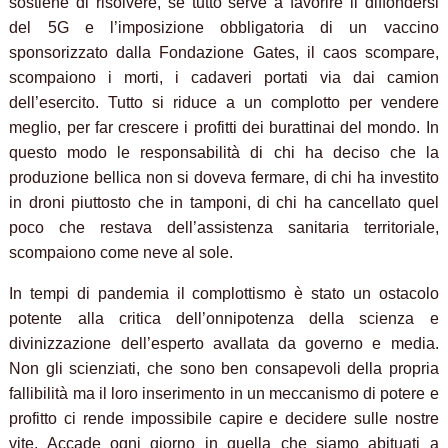
sostiene di risolvere, se tutto serve a favorire il diffondersi
del 5G e l’imposizione obbligatoria di un vaccino
sponsorizzato dalla Fondazione Gates, il caos scompare,
scompaiono i morti, i cadaveri portati via dai camion
dell’esercito. Tutto si riduce a un complotto per vendere
meglio, per far crescere i profitti dei burattinai del mondo. In
questo modo le responsabilità di chi ha deciso che la
produzione bellica non si doveva fermare, di chi ha investito
in droni piuttosto che in tamponi, di chi ha cancellato quel
poco che restava dell’assistenza sanitaria territoriale,
scompaiono come neve al sole.
In tempi di pandemia i
l complottismo è stato un ostacolo
potente alla critica dell’onnipotenza della scienza e
divinizzazione dell’esperto avallata da governo e media.
Non gli scienziati, che sono ben consapevoli della propria
fallibilità ma il loro inserimento in un meccanismo di potere e
profitto ci rende impossibile capire e decidere sulle nostre
vite. Accade ogni giorno in quella che siamo abituati a