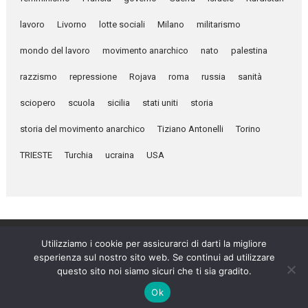
lavoro
Livorno
lotte sociali
Milano
militarismo
mondo del lavoro
movimento anarchico
nato
palestina
razzismo
repressione
Rojava
roma
russia
sanità
sciopero
scuola
sicilia
stati uniti
storia
storia del movimento anarchico
Tiziano Antonelli
Torino
TRIESTE
Turchia
ucraina
USA
Utilizziamo i cookie per assicurarci di darti la migliore
esperienza sul nostro sito web. Se continui ad utilizzare
Umanità Nova © 2026
questo sito noi siamo sicuri che ti sia gradito.
Settimanale anarchico fondato nel 1920 da Errico Malatesta
Ok