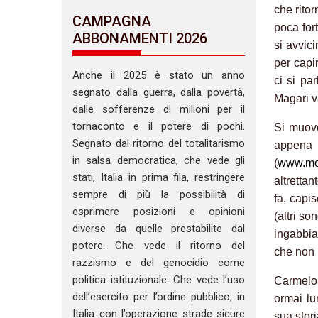
che rito
CAMPAGNA
poca for
ABBONAMENTI 2026
si avvic
per capi
Anche il 2025 è stato un anno
ci si pa
segnato dalla guerra, dalla povertà,
Magari va
dalle sofferenze di milioni per il
tornaconto e il potere di pochi.
Si muove
Segnato dal ritorno del totalitarismo
appena 
in salsa democratica, che vede gli
(
www.mo
stati, Italia in prima fila, restringere
altretta
sempre di più la possibilità di
fa, capi
esprimere posizioni e opinioni
(altri so
diverse da quelle prestabilite dal
ingabbia
potere. Che vede il ritorno del
che non m
razzismo e del genocidio come
politica istituzionale. Che vede l’uso
Carmelo 
dell’esercito per l’ordine pubblico, in
ormai lu
Italia con l’operazione strade sicure
sua stor