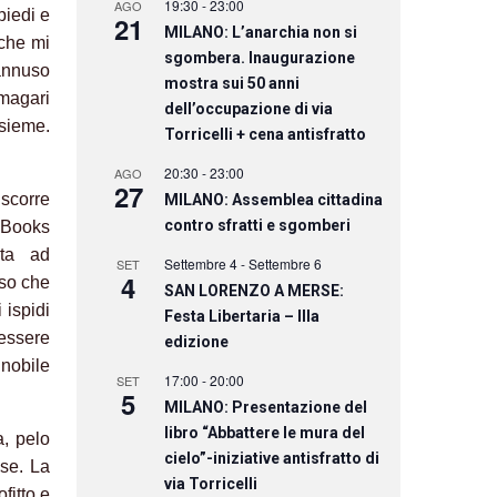
19:30
-
23:00
AGO
piedi e
21
MILANO: L’anarchia non si
 che mi
sgombera. Inaugurazione
 annuso
mostra sui 50 anni
 magari
dell’occupazione di via
nsieme.
Torricelli + cena antisfratto
20:30
-
23:00
AGO
27
 scorre
MILANO: Assemblea cittadina
contro sfratti e sgomberi
 Books
ita ad
Settembre 4
-
Settembre 6
SET
4
 so che
SAN LORENZO A MERSE:
 ispidi
Festa Libertaria – IIIa
 essere
edizione
gnobile
17:00
-
20:00
SET
5
MILANO: Presentazione del
libro “Abbattere le mura del
a, pelo
cielo”-iniziative antisfratto di
ese. La
via Torricelli
fitto e