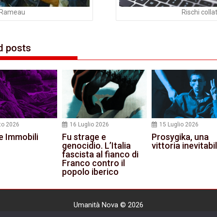
i Rameau
Rischi colla
d posts
to 2026
16 Luglio 2026
15 Luglio 2026
e Immobili
Fu strage e
Prosygika, una
genocidio. L’Italia
vittoria inevitabi
fascista al fianco di
Franco contro il
popolo iberico
Umanità Nova © 2026