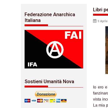
Libri p
Federazione Anarchica
Italiana
9 April
Sostieni Umanità Nova
Io ero e
fanzinar
vista in
La mia p