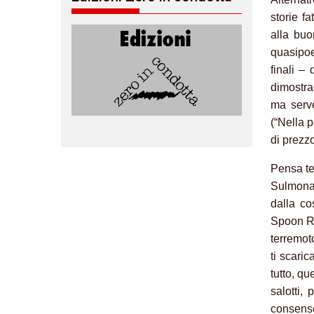
storie f
alla buo
quasipoe
finali –
dimostra
ma serv
(“Nella 
di prezz
Pensa te
Sulmona,
dalla co
Spoon Ri
terremoto
ti scari
tutto, qu
salotti,
consenso