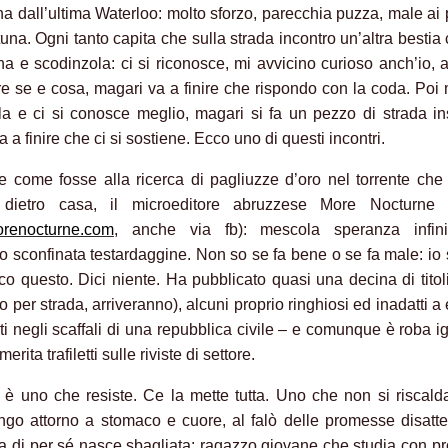
rna dall’ultima Waterloo: molto sforzo, parecchia puzza, male ai 
tuna. Ogni tanto capita che sulla strada incontro un’altra bestia
ina e scodinzola: ci si riconosce, mi avvicino curioso anch’io,
re se e cosa, magari va a finire che rispondo con la coda. Poi
rla e ci si conosce meglio, magari si fa un pezzo di strada i
 a finire che ci si sostiene. Ecco uno di questi incontri.
 come fosse alla ricerca di pagliuzze d’oro nel torrente che
dietro casa, il microeditore abruzzese More Nocturne
renocturne.com
, anche via fb): mescola speranza infin
nto sconfinata testardaggine. Non so se fa bene o se fa male: io
sco questo. Dici niente. Ha pubblicato quasi una decina di titoli
no per strada, arriveranno), alcuni proprio ringhiosi ed inadatti a
ti negli scaffali di una repubblica civile – e comunque è roba i
erita trafiletti sulle riviste di settore.
è uno che resiste. Ce la mette tutta. Uno che non si riscald
ngo attorno a stomaco e cuore, al falò delle promesse disatt
ia di per sé nasce sbagliata: ragazzo giovane che studia con pro