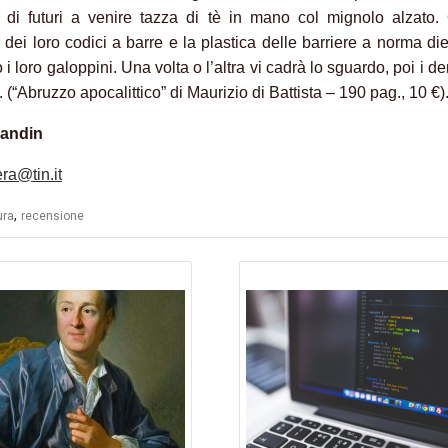
i di futuri a venire tazza di tè in mano col mignolo alzato.
 dei loro codici a barre e la plastica delle barriere a norma die
i loro galoppini. Una volta o l’altra vi cadrà lo sguardo, poi i den
o. (“Abruzzo apocalittico” di Maurizio di Battista – 190 pag., 10 €)
andin
ra@tin.it
,
ura
recensione
azione
li