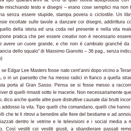
atte mischiando testo e disegni – erano cose semplici ma non 
na senza essere stupide, stampa povera o ciclostile. Un libr
sie incollate sulle tavole a danzare coi disegni, addirittura 
 quello della storia ed una coda nel presente e nella vita rea
zione pratica che per essere creativi non è necessario essere
e avere un cuore grande, e che non é cambiato granché da a
pancia dello squalo” di Massimo Gianvito – 36 pag., senza indi
o)
 se Edgar Lee Masters fosse nato cent’anni dopo vicino a Tera
 o in un paesetto che ha messo radici in fianco a quella str
sta porta al Gran Sasso. Pensa se si fosse messo a raccont
ver di quelli rimasti sotto le macerie. Non necessariamente que
, dico anche quelle altre pure distruttive causate dai brutti incon
ca addosso la vita. Tipo quelli che comandano, quelli che hanno
elli che te li ritrovi a benedire alle fiere del bestiame e ad annoi
 piazzati dentro le vetrine e le televisioni e i social media a 
. Così vestiti coi vestiti giusti, a sbandierare passati rem