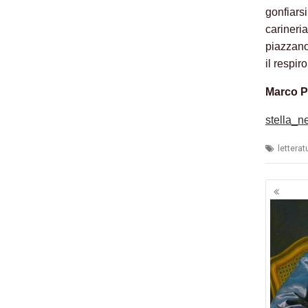
gonfiars
carineria
piazzano 
il respir
Marco P
stella_ne
letterat
Navig
artico