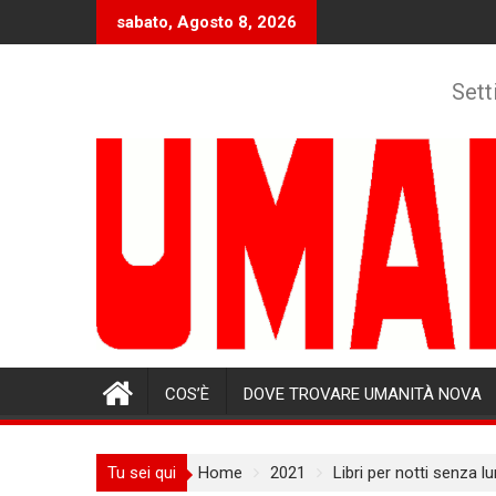
Skip
sabato, Agosto 8, 2026
to
content
Sett
COS’È
DOVE TROVARE UMANITÀ NOVA
Tu sei qui
Home
2021
Libri per notti senza l