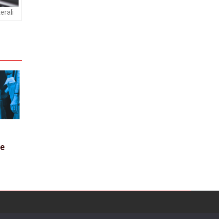
terali
le