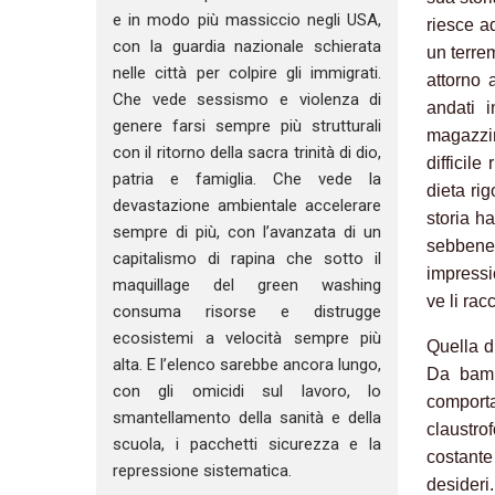
e in modo più massiccio negli USA,
riesce a
con la guardia nazionale schierata
un terrem
nelle città per colpire gli immigrati.
attorno 
Che vede sessismo e violenza di
andati i
genere farsi sempre più strutturali
magazzin
con il ritorno della sacra trinità di dio,
difficile
patria e famiglia. Che vede la
dieta ri
devastazione ambientale accelerare
storia h
sempre di più, con l’avanzata di un
sebbene
capitalismo di rapina che sotto il
impressio
maquillage del green washing
ve li rac
consuma risorse e distrugge
ecosistemi a velocità sempre più
Quella di
alta. E l’elenco sarebbe ancora lungo,
Da bamb
con gli omicidi sul lavoro, lo
comporta
smantellamento della sanità e della
claustro
scuola, i pacchetti sicurezza e la
costante 
repressione sistematica.
desideri