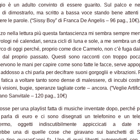
io è un adulto convinto di essere guarito. Sul palco e nel
 di dimostrarlo, ma scritto a bassa voce stando bene attent
re le parole. (“Sissy Boy” di Franca De Angelis – 96 pag., 10€)
zo nella lettura più questa fantascienza mi sembra sempre men
ologi né calendari, senza cicli di luna e sole, a me sembra un
orco di oggi perché, proprio come dice Carmelo, non c’è fuga dai
e dal proprio passato. Questi sono racconti con troppo poca
ervono le mani per capire come sono fatte le facce, serve appo
o addosso a chi parla per decifrare suoni gorgoglii e vibrazioni.
 fatica a voltare tanto sono dense di malessere, di incubi costru
di visioni, bugie, speranze tagliate corte – ancora. (“Veglie Artifici
ano Sanvitale – 120 pag., 10€)
osse per una playlist fatta di musiche inventate dopo, perché p
 parla di euro e ci sono disegnati un telefonino e un tele
ermo, oggetti indiscutibilmente appiccicati a date re
ebbe una di quelle cose che giravano sui banchetti di 
iva tipo quarant’anni fa. Uno di quei libretti autoprodotti con