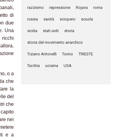
banali,
razzismo
repressione
Rojava
roma
etto di
russia
sanità
sciopero
scuola
con due
le. Una
sicilia
stati uniti
storia
 ricchi
storia del movimento anarchico
llora.
cazione
Tiziano Antonelli
Torino
TRIESTE
Turchia
ucraina
USA
mo, o a
ada che
are la
lle del
tri che
 capito
are nei
mietere
oti e a