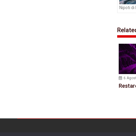
Nipoti d
Relate
6 Agos
Restar