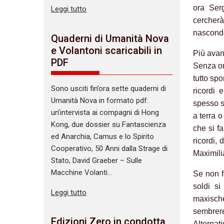
ora Serg
Leggi tutto
cercherà
nasconde
Quaderni di Umanità Nova
e Volantoni scaricabili in
Più avan
PDF
Senza or
tutto sp
Sono usciti fin’ora sette quaderni di
ricordi 
Umanità Nova in formato pdf:
spesso s
un’intervista ai compagni di Hong
a terra 
Kong, due dossier su Fantascienza
che si fa
ed Anarchia, Camus e lo Spirito
ricordi, 
Cooperativo, 50 Anni dalla Strage di
Maximili
Stato, David Graeber – Sulle
Macchine Volanti…
Se non f
soldi si
Leggi tutto
maxisch
sembrer
Edizioni Zero in condotta
Alternat