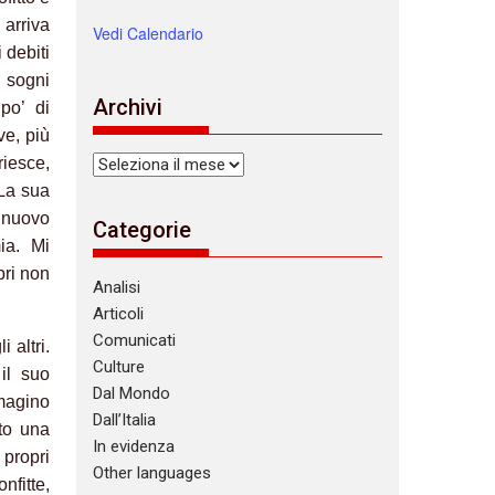
 arriva
Vedi Calendario
 debiti
i sogni
Archivi
 po’ di
ve, più
riesce,
Archivi
 La sua
o nuovo
Categorie
ia. Mi
bri non
Analisi
Articoli
Comunicati
 altri.
Culture
il suo
Dal Mondo
magino
Dall’Italia
uto una
In evidenza
 propri
Other languages
nfitte,