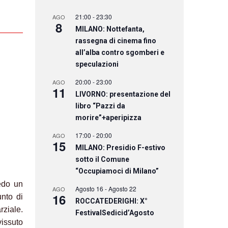
21:00
-
23:30
AGO
8
MILANO: Nottefanta,
rassegna di cinema fino
all’alba contro sgomberi e
speculazioni
20:00
-
23:00
AGO
11
LIVORNO: presentazione del
libro “Pazzi da
morire”+aperipizza
17:00
-
20:00
AGO
15
MILANO: Presidio F-estivo
sotto il Comune
“Occupiamoci di Milano”
edo un
Agosto 16
-
Agosto 22
AGO
16
nto di
ROCCATEDERIGHI: X°
rziale.
FestivalSedicid’Agosto
vissuto