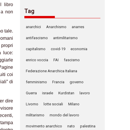
 libro
Tag
i a non
.
anarchici
Anarchismo
anarres
o tale.
 domani
antifascismo
antimilitarismo
 propri
capitalismo
covid-19
economia
 luce:
ggiarle
enrico voccia
FAI
fascismo
 Pagine
Federazione Anarchica Italiana
iti coi
ali” di
femminismo
Francia
governo
Guerra
israele
Kurdistan
lavoro
er dire
Livorno
lotte sociali
Milano
visore
centi,
militarismo
mondo del lavoro
Stampa
movimento anarchico
nato
palestina
 dentro