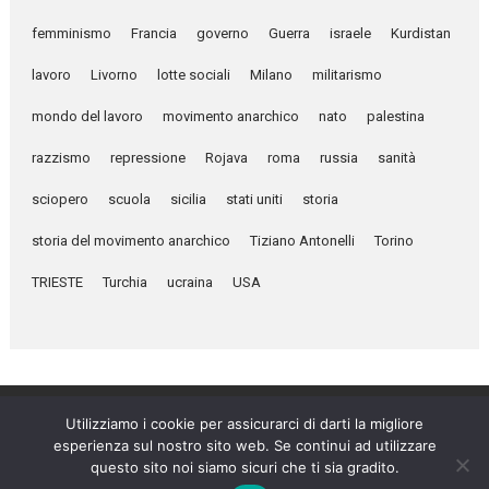
femminismo
Francia
governo
Guerra
israele
Kurdistan
lavoro
Livorno
lotte sociali
Milano
militarismo
mondo del lavoro
movimento anarchico
nato
palestina
razzismo
repressione
Rojava
roma
russia
sanità
sciopero
scuola
sicilia
stati uniti
storia
storia del movimento anarchico
Tiziano Antonelli
Torino
TRIESTE
Turchia
ucraina
USA
Utilizziamo i cookie per assicurarci di darti la migliore
esperienza sul nostro sito web. Se continui ad utilizzare
Umanità Nova © 2026
questo sito noi siamo sicuri che ti sia gradito.