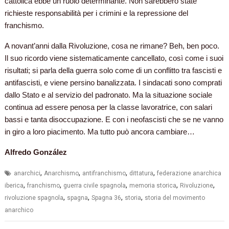
cattolica ebbe un ruolo determinante. Non sarebbero state
richieste responsabilità per i crimini e la repressione del
franchismo.
A novant’anni dalla Rivoluzione, cosa ne rimane? Beh, ben poco.
Il suo ricordo viene sistematicamente cancellato, così come i suoi
risultati; si parla della guerra solo come di un conflitto tra fascisti e
antifascisti, e viene persino banalizzata. I sindacati sono comprati
dallo Stato e al servizio del padronato. Ma la situazione sociale
continua ad essere penosa per la classe lavoratrice, con salari
bassi e tanta disoccupazione. E con i neofascisti che se ne vanno
in giro a loro piacimento. Ma tutto può ancora cambiare…
Alfredo González
,
,
,
,
anarchici
Anarchismo
antifranchismo
dittatura
federazione anarchica
,
,
,
,
,
iberica
franchismo
guerra civile spagnola
memoria storica
Rivoluzione
,
,
,
,
rivoluzione spagnola
spagna
Spagna 36
storia
storia del movimento
anarchico