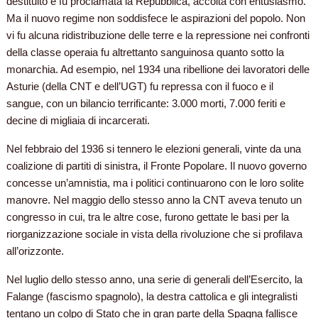
destituito e fu proclamata la Repubblica, accolta con entusiasmo.
Ma il nuovo regime non soddisfece le aspirazioni del popolo. Non
vi fu alcuna ridistribuzione delle terre e la repressione nei confronti
della classe operaia fu altrettanto sanguinosa quanto sotto la
monarchia. Ad esempio, nel 1934 una ribellione dei lavoratori delle
Asturie (della CNT e dell’UGT) fu repressa con il fuoco e il
sangue, con un bilancio terrificante: 3.000 morti, 7.000 feriti e
decine di migliaia di incarcerati.
Nel febbraio del 1936 si tennero le elezioni generali, vinte da una
coalizione di partiti di sinistra, il Fronte Popolare. Il nuovo governo
concesse un’amnistia, ma i politici continuarono con le loro solite
manovre. Nel maggio dello stesso anno la CNT aveva tenuto un
congresso in cui, tra le altre cose, furono gettate le basi per la
riorganizzazione sociale in vista della rivoluzione che si profilava
all’orizzonte.
Nel luglio dello stesso anno, una serie di generali dell’Esercito, la
Falange (fascismo spagnolo), la destra cattolica e gli integralisti
tentano un colpo di Stato che in gran parte della Spagna fallisce