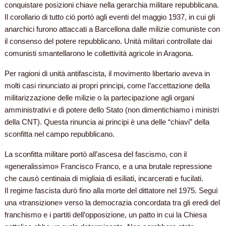
conquistare posizioni chiave nella gerarchia militare repubblicana.
Il corollario di tutto ciò portò agli eventi del maggio 1937, in cui gli
anarchici furono attaccati a Barcellona dalle milizie comuniste con
il consenso del potere repubblicano. Unità militari controllate dai
comunisti smantellarono le collettività agricole in Aragona.
Per ragioni di unità antifascista, il movimento libertario aveva in
molti casi rinunciato ai propri principi, come l’accettazione della
militarizzazione delle milizie o la partecipazione agli organi
amministrativi e di potere dello Stato (non dimentichiamo i ministri
della CNT). Questa rinuncia ai principi è una
delle “chiavi” della
sconfitta nel campo repubblicano.
La sconfitta militare portò all’ascesa del fascismo, con il
«generalissimo» Francisco Franco, e a una brutale repressione
che causò centinaia di migliaia di esiliati, incarcerati e fucilati.
Il regime fascista durò fino alla morte del dittatore nel 1975. Seguì
una «transizione» verso la democrazia concordata tra gli eredi del
franchismo e i partiti dell’opposizione, un patto in cui la Chiesa