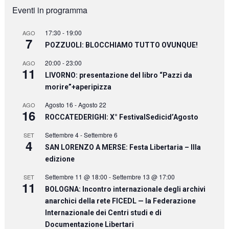
Eventi in programma
17:30
-
19:00
AGO
7
POZZUOLI: BLOCCHIAMO TUTTO OVUNQUE!
20:00
-
23:00
AGO
11
LIVORNO: presentazione del libro “Pazzi da
morire”+aperipizza
Agosto 16
-
Agosto 22
AGO
16
ROCCATEDERIGHI: X° FestivalSedicid’Agosto
Settembre 4
-
Settembre 6
SET
4
SAN LORENZO A MERSE: Festa Libertaria – IIIa
edizione
Settembre 11 @ 18:00
-
Settembre 13 @ 17:00
SET
11
BOLOGNA: Incontro internazionale degli archivi
anarchici della rete FICEDL — la Federazione
Internazionale dei Centri studi e di
Documentazione Libertari