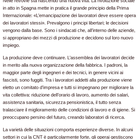
Nelle retrovie sta nascendo una nuova vita. La rivoluzione sociale
in atto in Spagna mette in pratica il grande principio della Prima
Internazionale: «L’emancipazione dei lavoratori deve essere opera
dei lavoratori stessi». Prevalgono i principi libertari; le decisioni
vengono dalla base. Sono i sindacati che, all’interno delle aziende,
si appropriano dei mezzi di produzione e decidono sul loro nuovo
impiego.
La produzione deve continuare. L’assemblea dei lavoratori decide
in merito alla nuova organizzazione della fabbrica. I padroni, la
maggior parte degli ingegneri e dei tecnici, in genere vicini ai
fascisti, sono fuggiti. Tra i lavoratori addetti alla produzione viene
eletto un comitato d’impresa e tutti si impegnano per migliorare la
vita collettiva: riduzione dell’orario di lavoro, aumento dei salari,
assistenza sanitaria, sicurezza pensionistica, il tutto senza
tralasciare il miglioramento delle condizioni di lavoro e di igiene. Si
preoccupano persino del futuro, creando laboratori di ricerca.
La varietà delle situazioni comporta esperienze diverse. In alcuni
settori in cui la CNT è particolarmente forte, gli operai gestiscono