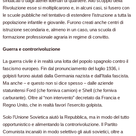
sindacati o dagli atenei libertari di quartiere. Allo scoppio della
Rivoluzione esse si moltiplicarono e, in alcuni casi, si fusero con
le scuole pubbliche nel tentativo di estendere l’istruzione a tutta la
popolazione infantile e giovanile. Furono creati anche centri di
istruzione secondaria e, almeno in un caso, una scuola di
formazione professionale agraria in regime di convitto.
Guerra e controrivoluzione
La guerra civile è in realtà una lotta del popolo spagnolo contro il
fascismo europeo. Fin dal pronunciamento del luglio 1936, i
golpisti furono aiutati dalla Germania nazista e dall’Italia fascista.
Ma anche – e questo non si dice spesso – dalle aziende
statunitensi Ford (che forniva camion) e Shell (che forniva
carburante). Oltre al “non intervento” decretato da Francia e
Regno Unito, che in realtà favorì l’esercito golpista.
Solo l’Unione Sovietica aiutò la Repubblica, ma in modo del tutto
opportunistico e alimentando la controrivoluzione. Il Partito
Comunista incanalò in modo selettivo gli aiuti sovietici, oltre a