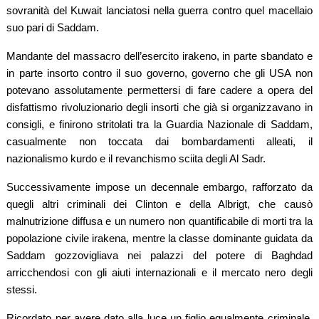
sovranità del Kuwait lanciatosi nella guerra contro quel macellaio
suo pari di Saddam.
Mandante del massacro dell’esercito irakeno, in parte sbandato e
in parte insorto contro il suo governo, governo che gli USA non
potevano assolutamente permettersi di fare cadere a opera del
disfattismo rivoluzionario degli insorti che già si organizzavano in
consigli, e finirono stritolati tra la Guardia Nazionale di Saddam,
casualmente non toccata dai bombardamenti alleati, il
nazionalismo kurdo e il revanchismo sciita degli Al Sadr.
Successivamente impose un decennale embargo, rafforzato da
quegli altri criminali dei Clinton e della Albrigt, che causò
malnutrizione diffusa e un numero non quantificabile di morti tra la
popolazione civile irakena, mentre la classe dominante guidata da
Saddam gozzovigliava nei palazzi del potere di Baghdad
arricchendosi con gli aiuti internazionali e il mercato nero degli
stessi.
Ricordato per avere dato alla luce un figlio egualmente criminale,