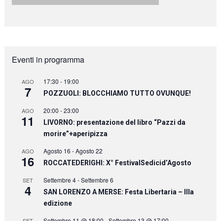
Eventi in programma
17:30
-
19:00
AGO
7
POZZUOLI: BLOCCHIAMO TUTTO OVUNQUE!
20:00
-
23:00
AGO
11
LIVORNO: presentazione del libro “Pazzi da
morire”+aperipizza
Agosto 16
-
Agosto 22
AGO
16
ROCCATEDERIGHI: X° FestivalSedicid’Agosto
Settembre 4
-
Settembre 6
SET
4
SAN LORENZO A MERSE: Festa Libertaria – IIIa
edizione
Settembre 11 @ 18:00
-
Settembre 13 @ 17:00
SET