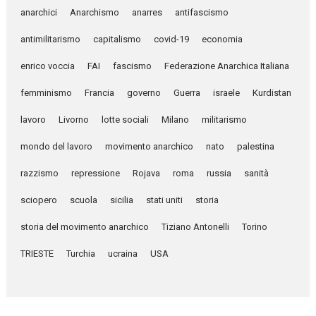
anarchici
Anarchismo
anarres
antifascismo
antimilitarismo
capitalismo
covid-19
economia
enrico voccia
FAI
fascismo
Federazione Anarchica Italiana
femminismo
Francia
governo
Guerra
israele
Kurdistan
lavoro
Livorno
lotte sociali
Milano
militarismo
mondo del lavoro
movimento anarchico
nato
palestina
razzismo
repressione
Rojava
roma
russia
sanità
sciopero
scuola
sicilia
stati uniti
storia
storia del movimento anarchico
Tiziano Antonelli
Torino
TRIESTE
Turchia
ucraina
USA