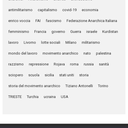
antimilitarismo
capitalismo
covid-19
economia
enrico voccia
FAI
fascismo
Federazione Anarchica Italiana
femminismo
Francia
governo
Guerra
israele
Kurdistan
lavoro
Livorno
lotte sociali
Milano
militarismo
mondo del lavoro
movimento anarchico
nato
palestina
razzismo
repressione
Rojava
roma
russia
sanità
sciopero
scuola
sicilia
stati uniti
storia
storia del movimento anarchico
Tiziano Antonelli
Torino
TRIESTE
Turchia
ucraina
USA