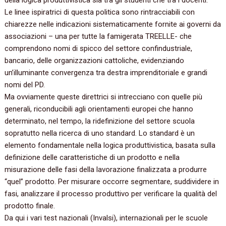
della logica produttivistica sia tra gli studenti che tra i docenti.
Le linee ispiratrici di questa politica sono rintracciabili con
chiarezze nelle indicazioni sistematicamente fornite ai governi da
associazioni – una per tutte la famigerata TREELLE- che
comprendono nomi di spicco del settore confindustriale,
bancario, delle organizzazioni cattoliche, evidenziando
un’illuminante convergenza tra destra imprenditoriale e grandi
nomi del PD.
Ma ovviamente queste direttrici si intrecciano con quelle più
generali, riconducibili agli orientamenti europei che hanno
determinato, nel tempo, la ridefinizione del settore scuola
sopratutto nella ricerca di uno standard. Lo standard è un
elemento fondamentale nella logica produttivistica, basata sulla
definizione delle caratteristiche di un prodotto e nella
misurazione delle fasi della lavorazione finalizzata a produrre
“quel” prodotto. Per misurare occorre segmentare, suddividere in
fasi, analizzare il processo produttivo per verificare la qualità del
prodotto finale.
Da qui i vari test nazionali (Invalsi), internazionali per le scuole