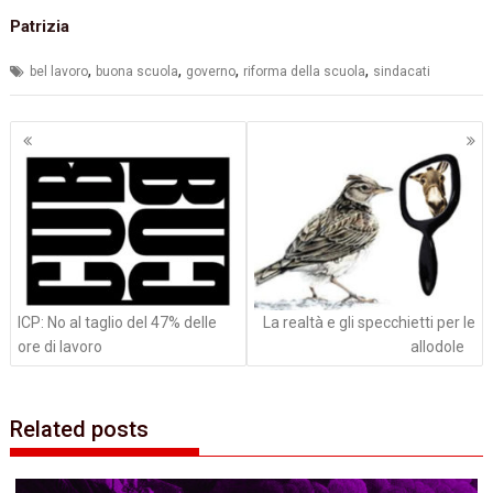
Patrizia
,
,
,
,
bel lavoro
buona scuola
governo
riforma della scuola
sindacati
Navigazione
articoli
ICP: No al taglio del 47% delle
‬La realtà e gli specchietti per le
ore di lavoro
allodole
Related posts