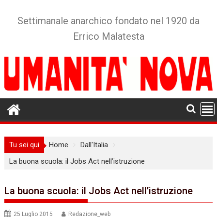
Skip
to
Settimanale anarchico fondato nel 1920 da
content
Errico Malatesta
Tu sei qui
Home
Dall'Italia
La buona scuola: il Jobs Act nell’istruzione
La buona scuola: il Jobs Act nell’istruzione
25 Luglio 2015
Redazione_web