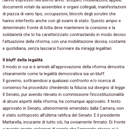
hanno espresso nell’ultimo anno: scioperi, mobilitazioni, appelli,
documenti votati da assemblee e organi collegiali, manifestazioni
di piazza di vario tipo, occupazioni, blocchi degli scrutini che
hanno interferito anche con gli esami di stato. Questo ampio e
determinato fronte di lotta deve mantenere la coesione e la
solidarietà che lo ha caratterizzato contrastando in modo deciso
l’attuazione della riforma, con una mobilitazione decisa, costante
e quotidiana, senza lasciarsi fuorviare da miraggi legalitari.
Il bluff della legalità
Il modo in cui si è arrivati all’approvazione della riforma dimostra
chiaramente come la legalità democratica sia un bluff.
Il governo, sottraendosi a qualsiasi confronto e/o ricerca di
consenso ha proceduto chiedendo la fiducia sul disegno di legge.
Il Senato, pur avendo rilevato in commissione l’incostituzionalità
di alcuni aspetti della riforma, ha comunque approvato. Il testo
approvato in Senato, ulteriormente emendato dalla Camera, non
è stato sottoposto all’ultima ratifica del Senato. E il presidente
Mattarella, incurante di tutto ciò, ha ovviamente firmato. Di fronte