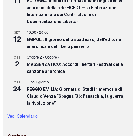
BOLOGNA: Incontro internazionale degli archivi
anarchici della rete FICEDL — la Federazione
Internazionale dei Centri studi e di
Documentazione Libertari
10:00
-
20:00
SET
12
EMPOLI: Il giorno dello sbattezzo, dell’editoria
anarchica e del libero pensiero
Ottobre 2
-
Ottobre 4
OTT
2
MASSENZATICO: Accordi libertari Festival della
canzone anarchica
Tutto il giorno
OTT
24
REGGIO EMILIA: Giornata di Studi in memoria di
Claudio Venza “Spagna ’36: l’anarchia, la guerra,
la rivoluzione”
Vedi Calendario