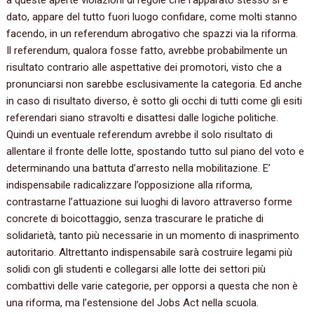
a queste aperte violazioni di regole che l’apparato stesso si è
dato, appare del tutto fuori luogo confidare, come molti stanno
facendo, in un referendum abrogativo che spazzi via la riforma.
Il referendum, qualora fosse fatto, avrebbe probabilmente un
risultato contrario alle aspettative dei promotori, visto che a
pronunciarsi non sarebbe esclusivamente la categoria. Ed anche
in caso di risultato diverso, è sotto gli occhi di tutti come gli esiti
referendari siano stravolti e disattesi dalle logiche politiche.
Quindi un eventuale referendum avrebbe il solo risultato di
allentare il fronte delle lotte, spostando tutto sul piano del voto e
determinando una battuta d’arresto nella mobilitazione. E’
indispensabile radicalizzare l’opposizione alla riforma,
contrastarne l’attuazione sui luoghi di lavoro attraverso forme
concrete di boicottaggio, senza trascurare le pratiche di
solidarietà, tanto più necessarie in un momento di inasprimento
autoritario. Altrettanto indispensabile sarà costruire legami più
solidi con gli studenti e collegarsi alle lotte dei settori più
combattivi delle varie categorie, per opporsi a questa che non è
una riforma, ma l’estensione del Jobs Act nella scuola.