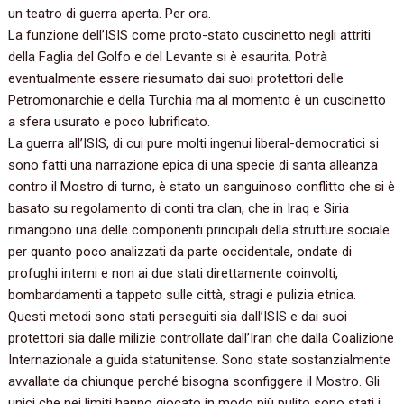
un teatro di guerra aperta. Per ora.
La funzione dell’ISIS come proto-stato cuscinetto negli attriti
della Faglia del Golfo e del Levante si è esaurita. Potrà
eventualmente essere riesumato dai suoi protettori delle
Petromonarchie e della Turchia ma al momento è un cuscinetto
a sfera usurato e poco lubrificato.
La guerra all’ISIS, di cui pure molti ingenui liberal-democratici si
sono fatti una narrazione epica di una specie di santa alleanza
contro il Mostro di turno, è stato un sanguinoso conflitto che si è
basato su regolamento di conti tra clan, che in Iraq e Siria
rimangono una delle componenti principali della strutture sociale
per quanto poco analizzati da parte occidentale, ondate di
profughi interni e non ai due stati direttamente coinvolti,
bombardamenti a tappeto sulle città, stragi e pulizia etnica.
Questi metodi sono stati perseguiti sia dall’ISIS e dai suoi
protettori sia dalle milizie controllate dall’Iran che dalla Coalizione
Internazionale a guida statunitense. Sono state sostanzialmente
avvallate da chiunque perché bisogna sconfiggere il Mostro. Gli
unici che nei limiti hanno giocato in modo più pulito sono stati i