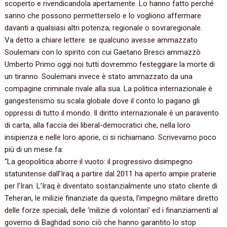
scoperto e rivendicandola apertamente. Lo hanno fatto perché
sanno che possono permetterselo e lo vogliono affermare
davanti a qualsiasi altri potenza, regionale o sovraregionale.
Va detto a chiare lettere: se qualcuno avesse ammazzato
Soulemani con lo spirito con cui Gaetano Bresci ammazzò
Umberto Primo oggi noi tutti dovremmo festeggiare la morte di
un tiranno. Soulemani invece è stato ammazzato da una
compagine criminale rivale alla sua. La politica internazionale è
gangesterismo su scala globale dove il conto lo pagano gli
oppressi di tutto il mondo. Il diritto internazionale è un paravento
di carta, alla faccia dei liberal-democratici che, nella loro
insipienza e nelle loro aporie, ci si richiamano. Scrivevamo poco
più di un mese fa:
“La geopolitica aborre il vuoto: il progressivo disimpegno
statunitense dall’Iraq a partire dal 2011 ha aperto ampie praterie
per l’Iran. L’Iraq è diventato sostanzialmente uno stato cliente di
Teheran, le milizie finanziate da questa, l’impegno militare diretto
delle forze speciali, delle ‘milizie di volontari’ ed i finanziamenti al
governo di Baghdad sono ciò che hanno garantito lo stop