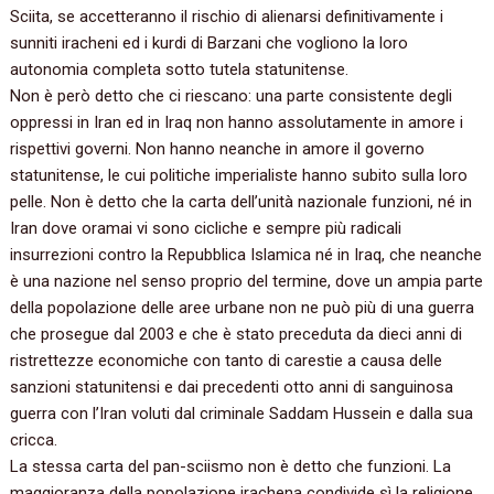
Sciita, se accetteranno il rischio di alienarsi definitivamente i
sunniti iracheni ed i kurdi di Barzani che vogliono la loro
autonomia completa sotto tutela statunitense.
Non è però detto che ci riescano: una parte consistente degli
oppressi in Iran ed in Iraq non hanno assolutamente in amore i
rispettivi governi. Non hanno neanche in amore il governo
statunitense, le cui politiche imperialiste hanno subito sulla loro
pelle. Non è detto che la carta dell’unità nazionale funzioni, né in
Iran dove oramai vi sono cicliche e sempre più radicali
insurrezioni contro la Repubblica Islamica né in Iraq, che neanche
è una nazione nel senso proprio del termine, dove un ampia parte
della popolazione delle aree urbane non ne può più di una guerra
che prosegue dal 2003 e che è stato preceduta da dieci anni di
ristrettezze economiche con tanto di carestie a causa delle
sanzioni statunitensi e dai precedenti otto anni di sanguinosa
guerra con l’Iran voluti dal criminale Saddam Hussein e dalla sua
cricca.
La stessa carta del pan-sciismo non è detto che funzioni. La
maggioranza della popolazione irachena condivide sì la religione