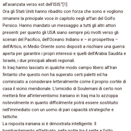
all’avanzata verso est dell’ISIS.”[1]
Ora gli Stati Uniti hanno ribadito con forza che sono e vogliono
rimanere la principale voce in capitolo negli affari del Golfo
Persico. Hanno mandato un messaggio a tutti gli altri attori
presenti: per quanto gli USA siano sempre più rivolti verso gli
scenari del Pacifico, dell’Oceano Indiano e – in prospettiva –
dell’Artico, in Medio Oriente sono disposti a rischiare una guerra
aperta per garantire i propri interessi e quelli dell’Arabia Saudita e
Israele, i due principali alleati regionali.
In Iraq hanno lasciato in qualche modo campo libero all’Iran
fintanto che questo non ha superato certi paletti ed ha
cominciato a considerare letteralmente come il proprio cortile di
casa il vicino meridionale. L’omicidio di Soulemani di certo non
metterà fine all’interventismo Iraniano in Iraq ma lo azzoppa
notevolmente in quanto difficilmente potrà essere sostituito
nell’immediato con un uomo di pari capacità strategiche e
tattiche.
La risposta iraniana si è dimostrata intelligente. Il
bombardamento effettuato, nella notte tra il sette e l’otto