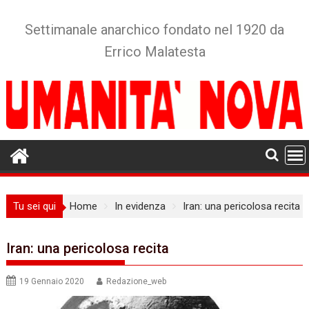
Skip
to
Settimanale anarchico fondato nel 1920 da
content
Errico Malatesta
Tu sei qui
Home
In evidenza
Iran: una pericolosa recita
Iran: una pericolosa recita
19 Gennaio 2020
Redazione_web