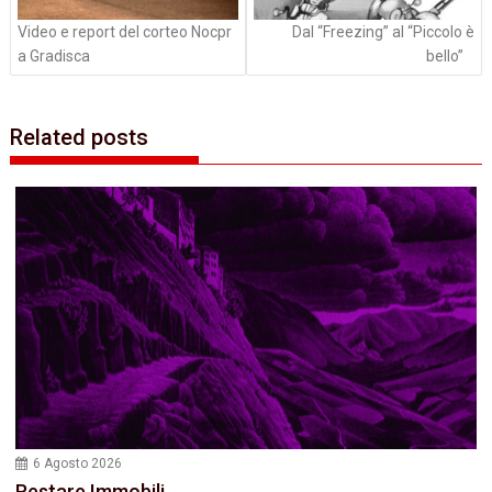
Video e report del corteo Nocpr
Dal “Freezing” al “Piccolo è
a Gradisca
bello”
Related posts
6 Agosto 2026
Restare Immobili