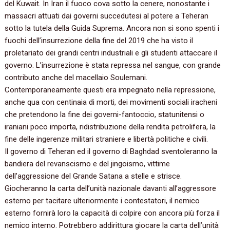
del Kuwait. In Iran il fuoco cova sotto la cenere, nonostante i
massacri attuati dai governi succedutesi al potere a Teheran
sotto la tutela della Guida Suprema. Ancora non si sono spenti i
fuochi dell’insurrezione della fine del 2019 che ha visto il
proletariato dei grandi centri industriali e gli studenti attaccare il
governo. L’insurrezione è stata repressa nel sangue, con grande
contributo anche del macellaio Soulemani.
Contemporaneamente questi era impegnato nella repressione,
anche qua con centinaia di morti, dei movimenti sociali iracheni
che pretendono la fine dei governi-fantoccio, statunitensi o
iraniani poco importa, ridistribuzione della rendita petrolifera, la
fine delle ingerenze militari straniere e libertà politiche e civili.
Il governo di Teheran ed il governo di Baghdad sventoleranno la
bandiera del revanscismo e del jingoismo, vittime
dell’aggressione del Grande Satana a stelle e strisce.
Giocheranno la carta dell’unità nazionale davanti all’aggressore
esterno per tacitare ulteriormente i contestatori, il nemico
esterno fornirà loro la capacità di colpire con ancora più forza il
nemico interno. Potrebbero addirittura giocare la carta dell’unità