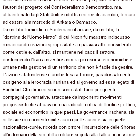
fautori del progetto del Confederalismo Democratico, ma,
abbandonati dagli Stati Uniti e ridotti a merce di scambio, tornano
ad essere alla mercede di Ankara o Damasco.
Da un lato l’omicidio di Soulemani ribadisce, da un lato, la
“dottrina dell’Uomo Matto”, di cui Nixon fu maestro indiscusso
minacciando reazioni spropositate a qualsiasi atto considerato
come ostile e, dall’altro, si mantiene nel caos il settore,
costringendo l’Iran a investire ancora più risorse economiche e
umane nella gestione di un territorio che non è facile da gestire.
L’azione statunitense è anche tesa a fornire, paradossalmente,
ossigeno alla ierocrazia iraniana ed al governo ad essa legato di
Baghdad. Gli ultimi mesi non sono stati facili per queste
compagini governative, attaccate da imponenti movimenti
progressisti che attuavano una radicale critica dell’ordine politico,
sociale ed economico in quei paesi. La governance irachena, sia
nelle sue componenti sciite sia in quelle sunnite sia in quelle
nazionaliste-curde, ricorda con orrore l’insurrezione delle Shoras
all’indomani della sconfitta militare seguita alla fallita annessione