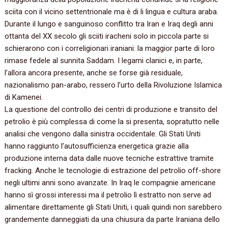
sciita con il vicino settentrionale ma è di li lingua e cultura araba.
Durante il lungo e sanguinoso conflitto tra Iran e Iraq degli anni
ottanta del XX secolo gli sciiti iracheni solo in piccola parte si
schierarono con i correligionari iraniani: la maggior parte di loro
rimase fedele al sunnita Saddam. I legami clanici e, in parte,
l’allora ancora presente, anche se forse già residuale,
nazionalismo pan-arabo, ressero l’urto della Rivoluzione Islamica
di Kamenei.
La questione del controllo dei centri di produzione e transito del
petrolio è più complessa di come la si presenta, sopratutto nelle
analisi che vengono dalla sinistra occidentale. Gli Stati Uniti
hanno raggiunto l’autosufficienza energetica grazie alla
produzione interna data dalle nuove tecniche estrattive tramite
fracking. Anche le tecnologie di estrazione del petrolio off-shore
negli ultimi anni sono avanzate. In Iraq le compagnie americane
hanno sì grossi interessi ma il petrolio lì estratto non serve ad
alimentare direttamente gli Stati Uniti, i quali quindi non sarebbero
grandemente danneggiati da una chiusura da parte Iraniana dello