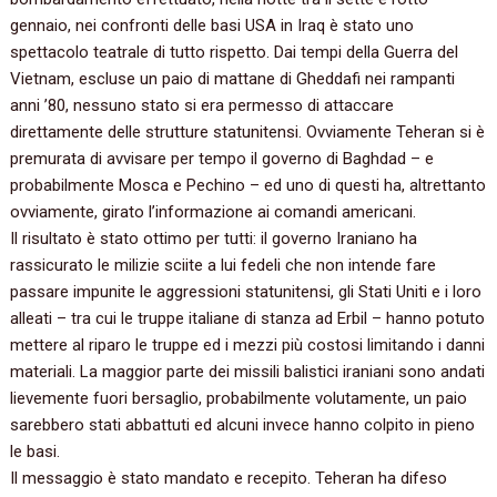
gennaio, nei confronti delle basi USA in Iraq è stato uno
spettacolo teatrale di tutto rispetto. Dai tempi della Guerra del
Vietnam, escluse un paio di mattane di Gheddafi nei rampanti
anni ’80, nessuno stato si era permesso di attaccare
direttamente delle strutture statunitensi. Ovviamente Teheran si è
premurata di avvisare per tempo il governo di Baghdad – e
probabilmente Mosca e Pechino – ed uno di questi ha, altrettanto
ovviamente, girato l’informazione ai comandi americani.
Il risultato è stato ottimo per tutti: il governo Iraniano ha
rassicurato le milizie sciite a lui fedeli che non intende fare
passare impunite le aggressioni statunitensi, gli Stati Uniti e i loro
alleati – tra cui le truppe italiane di stanza ad Erbil – hanno potuto
mettere al riparo le truppe ed i mezzi più costosi limitando i danni
materiali. La maggior parte dei missili balistici iraniani sono andati
lievemente fuori bersaglio, probabilmente volutamente, un paio
sarebbero stati abbattuti ed alcuni invece hanno colpito in pieno
le basi.
Il messaggio è stato mandato e recepito. Teheran ha difeso