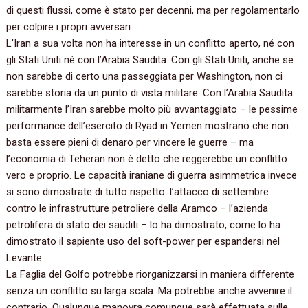
di questi flussi, come è stato per decenni, ma per regolamentarlo
per colpire i propri avversari.
L’Iran a sua volta non ha interesse in un conflitto aperto, né con
gli Stati Uniti né con l’Arabia Saudita. Con gli Stati Uniti, anche se
non sarebbe di certo una passeggiata per Washington, non ci
sarebbe storia da un punto di vista militare. Con l’Arabia Saudita
militarmente l’Iran sarebbe molto più avvantaggiato – le pessime
performance dell’esercito di Ryad in Yemen mostrano che non
basta essere pieni di denaro per vincere le guerre – ma
l’economia di Teheran non è detto che reggerebbe un conflitto
vero e proprio. Le capacità iraniane di guerra asimmetrica invece
si sono dimostrate di tutto rispetto: l’attacco di settembre
contro le infrastrutture petroliere della Aramco – l’azienda
petrolifera di stato dei sauditi – lo ha dimostrato, come lo ha
dimostrato il sapiente uso del soft-power per espandersi nel
Levante.
La Faglia del Golfo potrebbe riorganizzarsi in maniera differente
senza un conflitto su larga scala. Ma potrebbe anche avvenire il
contrario. Qualunque manovra comunque sarà effettuata sulle