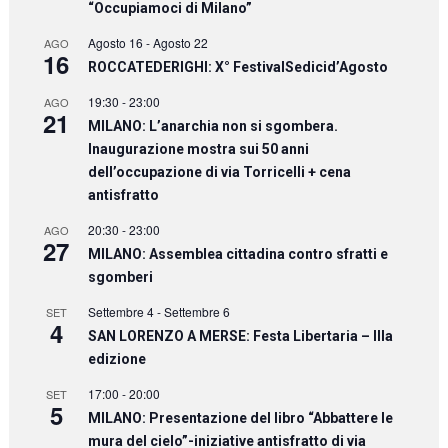
“Occupiamoci di Milano”
Agosto 16
-
Agosto 22
AGO
16
ROCCATEDERIGHI: X° FestivalSedicid’Agosto
19:30
-
23:00
AGO
21
MILANO: L’anarchia non si sgombera.
Inaugurazione mostra sui 50 anni
dell’occupazione di via Torricelli + cena
antisfratto
20:30
-
23:00
AGO
27
MILANO: Assemblea cittadina contro sfratti e
sgomberi
Settembre 4
-
Settembre 6
SET
4
SAN LORENZO A MERSE: Festa Libertaria – IIIa
edizione
17:00
-
20:00
SET
5
MILANO: Presentazione del libro “Abbattere le
mura del cielo”-iniziative antisfratto di via