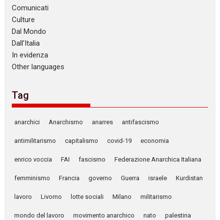
Comunicati
Culture
Dal Mondo
Dall’Italia
In evidenza
Other languages
Tag
anarchici
Anarchismo
anarres
antifascismo
antimilitarismo
capitalismo
covid-19
economia
enrico voccia
FAI
fascismo
Federazione Anarchica Italiana
femminismo
Francia
governo
Guerra
israele
Kurdistan
lavoro
Livorno
lotte sociali
Milano
militarismo
mondo del lavoro
movimento anarchico
nato
palestina