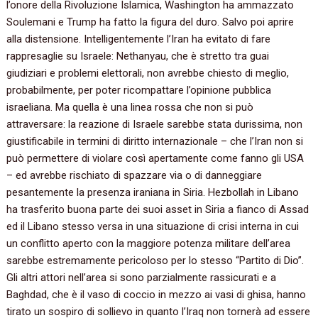
l’onore della Rivoluzione Islamica, Washington ha ammazzato
Soulemani e Trump ha fatto la figura del duro. Salvo poi aprire
alla distensione. Intelligentemente l’Iran ha evitato di fare
rappresaglie su Israele: Nethanyau, che è stretto tra guai
giudiziari e problemi elettorali, non avrebbe chiesto di meglio,
probabilmente, per poter ricompattare l’opinione pubblica
israeliana. Ma quella è una linea rossa che non si può
attraversare: la reazione di Israele sarebbe stata durissima, non
giustificabile in termini di diritto internazionale – che l’Iran non si
può permettere di violare così apertamente come fanno gli USA
– ed avrebbe rischiato di spazzare via o di danneggiare
pesantemente la presenza iraniana in Siria. Hezbollah in Libano
ha trasferito buona parte dei suoi asset in Siria a fianco di Assad
ed il Libano stesso versa in una situazione di crisi interna in cui
un conflitto aperto con la maggiore potenza militare dell’area
sarebbe estremamente pericoloso per lo stesso “Partito di Dio”.
Gli altri attori nell’area si sono parzialmente rassicurati e a
Baghdad, che è il vaso di coccio in mezzo ai vasi di ghisa, hanno
tirato un sospiro di sollievo in quanto l’Iraq non tornerà ad essere