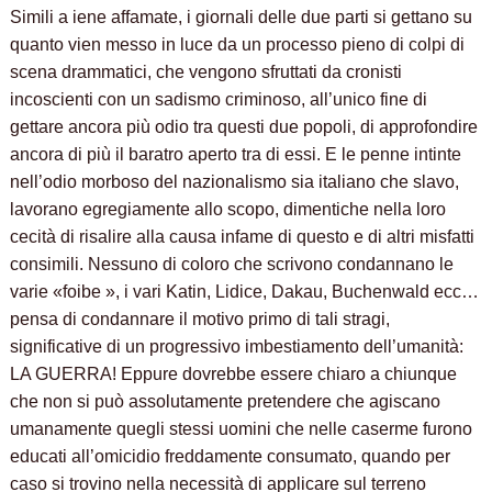
Simili a iene affamate, i giornali delle due parti si gettano su
quanto vien messo in luce da un processo pieno di colpi di
scena drammatici, che vengono sfruttati da cronisti
incoscienti con un sadismo criminoso, all’unico fine di
gettare ancora più odio tra questi due popoli, di approfondire
ancora di più il baratro aperto tra di essi. E le penne intinte
nell’odio morboso del nazionalismo sia italiano che slavo,
lavorano egregiamente allo scopo, dimentiche nella loro
cecità di risalire alla causa infame di questo e di altri misfatti
consimili. Nessuno di coloro che scrivono condannano le
varie «foibe », i vari Katin, Lidice, Dakau, Buchenwald ecc…
pensa di condannare il motivo primo di tali stragi,
significative di un progressivo imbestiamento dell’umanità:
LA GUERRA! Eppure dovrebbe essere chiaro a chiunque
che non si può assolutamente pretendere che agiscano
umanamente quegli stessi uomini che nelle caserme furono
educati all’omicidio freddamente consumato, quando per
caso si trovino nella necessità di applicare sul terreno