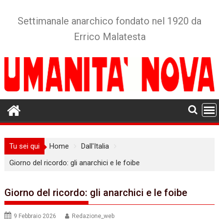
Skip
to
Settimanale anarchico fondato nel 1920 da
content
Errico Malatesta
Tu sei qui
Home
Dall'Italia
Giorno del ricordo: gli anarchici e le foibe
Giorno del ricordo: gli anarchici e le foibe
9 Febbraio 2026
Redazione_web