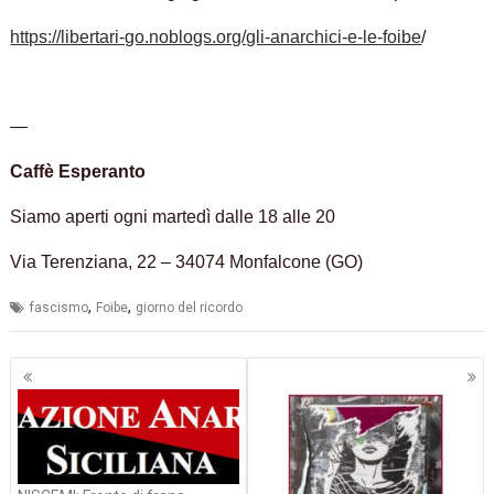
https://libertari-go.noblogs.org/gli-anarchici-e-le-foibe
/
—
Caffè Esperanto
Siamo aperti ogni martedì dalle 18 alle 20
Via Terenziana, 22 – 34074 Monfalcone (GO)
,
,
fascismo
Foibe
giorno del ricordo
Navigazione
articoli