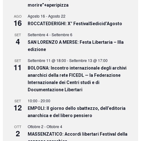
morire”+aperipizza
Agosto 16
-
Agosto 22
AGO
16
ROCCATEDERIGHI: X° FestivalSedicid’Agosto
Settembre 4
-
Settembre 6
SET
4
SAN LORENZO A MERSE: Festa Libertaria – IIIa
edizione
Settembre 11 @ 18:00
-
Settembre 13 @ 17:00
SET
11
BOLOGNA: Incontro internazionale degli archivi
anarchici della rete FICEDL — la Federazione
Internazionale dei Centri studi e di
Documentazione Libertari
10:00
-
20:00
SET
12
EMPOLI: Il giorno dello sbattezzo, dell’editoria
anarchica e del libero pensiero
Ottobre 2
-
Ottobre 4
OTT
2
MASSENZATICO: Accordi libertari Festival della