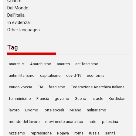
Culture
Dal Mondo
Dall’Italia
In evidenza
Other languages
Tag
anarchici
Anarchismo
anarres
antifascismo
antimilitarismo
capitalismo
covid-19
economia
enrico voccia
FAI
fascismo
Federazione Anarchica Italiana
femminismo
Francia
governo
Guerra
israele
Kurdistan
lavoro
Livorno
lotte sociali
Milano
militarismo
mondo del lavoro
movimento anarchico
nato
palestina
razzismo
repressione
Rojava
roma
russia
sanità