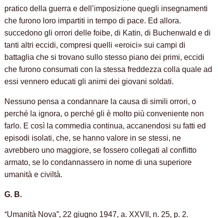
pratico della guerra e dell’imposizione quegli insegnamenti
che furono loro impartiti in tempo di pace. Ed allora.
succedono gli orrori delle foibe, di Katin, di Buchenwald e di
tanti altri eccidi, compresi quelli «eroici» sui campi di
battaglia che si trovano sullo stesso piano dei primi, eccidi
che furono consumati con la stessa freddezza colla quale ad
essi vennero educati gli animi dei giovani soldati.
Nessuno pensa a condannare la causa di simili orrori, o
perché la ignora, o perché gli è molto più conveniente non
farlo. E così la commedia continua, accanendosi su fatti ed
episodi isolati, che, se hanno valore in se stessi, ne
avrebbero uno maggiore, se fossero collegati al conflitto
armato, se lo condannassero in nome di una superiore
umanità e civiltà.
G. B.
“
Umanità Nova”, 22 giugno 1947, a. XXVII, n. 25, p. 2.