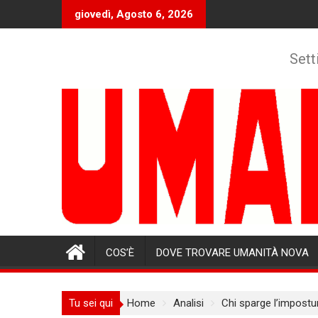
Skip
giovedì, Agosto 6, 2026
to
content
Sett
COS’È
DOVE TROVARE UMANITÀ NOVA
Tu sei qui
Home
Analisi
Chi sparge l’impostura