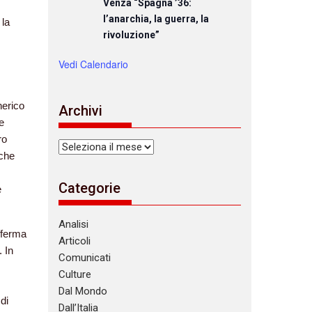
Venza “Spagna ’36:
l’anarchia, la guerra, la
 la
rivoluzione”
Vedi Calendario
nerico
Archivi
e
ro
Archivi
 che
Categorie
e
Analisi
afferma
Articoli
. In
Comunicati
Culture
Dal Mondo
di
Dall’Italia