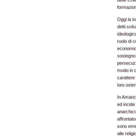
formazion
Oggi la l
detti svi
ideologic
ruolo di 
economico
sostegno 
persecuzio
modo in cu
carattere 
loro oste
In Amarica
ed incide
anarchico
affrontat
sono emer
alle reli