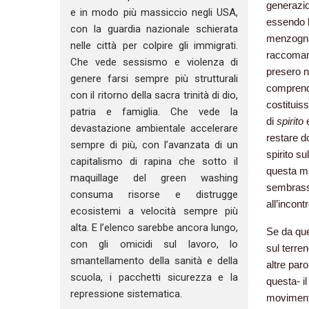
generazio
e in modo più massiccio negli USA,
essendo l
con la guardia nazionale schierata
menzogna 
nelle città per colpire gli immigrati.
raccomand
Che vede sessismo e violenza di
presero n
genere farsi sempre più strutturali
comprende
con il ritorno della sacra trinità di dio,
costituiss
patria e famiglia. Che vede la
di
spirito
devastazione ambientale accelerare
restare d
sempre di più, con l’avanzata di un
spirito s
capitalismo di rapina che sotto il
questa ma
maquillage del green washing
sembrasse
consuma risorse e distrugge
all’incont
ecosistemi a velocità sempre più
alta. E l’elenco sarebbe ancora lungo,
Se da que
con gli omicidi sul lavoro, lo
sul terren
smantellamento della sanità e della
altre par
scuola, i pacchetti sicurezza e la
questa- i
repressione sistematica.
movimento