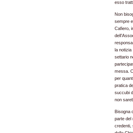
esso tratt
Non bisog
sempre ed
Cafiero, i
dell’Asso
responsab
la notizi
settario n
partecipa
messa. Ca
per quanto
pratica d
succubi d
non sareb
Bisogna d
parte del
credenti, 
delle Chi