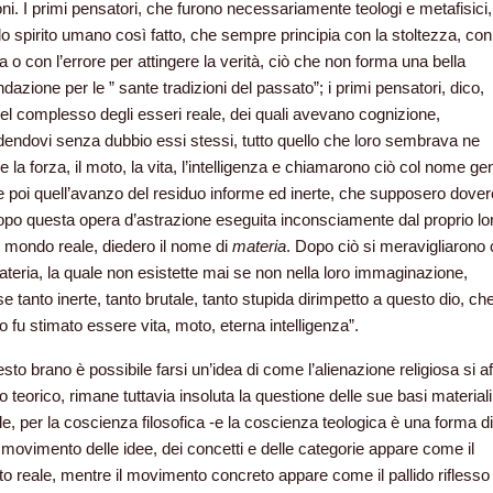
ni. I primi pensatori, che furono necessariamente teologi e metafisici,
o spirito umano così fatto, che sempre principia con la stoltezza, con
o con l’errore per attingere la verità, ciò che non forma una bella
azione per le ” sante tradizioni del passato”; i primi pensatori, dico,
el complesso degli esseri reale, dei quali avevano cognizione,
ndovi senza dubbio essi stessi, tutto quello che loro sembrava ne
e la forza, il moto, la vita, l’intelligenza e chiamarono ciò col nome ge
e poi quell’avanzo del residuo informe ed inerte, che supposero dover
opo questa opera d’astrazione eseguita inconsciamente dal proprio lo
ul mondo reale, diedero il nome di
materia
. Dopo ciò si meravigliarono
teria, la quale non esistette mai se non nella loro immaginazione,
 tanto inerte, tanto brutale, tanto stupida dirimpetto a questo dio, ch
ro fu stimato essere vita, moto, eterna intelligenza”.
sto brano è possibile farsi un’idea di come l’alienazione religiosa si 
o teorico, rimane tuttavia insoluta la questione delle sue basi materiali
ole, per la coscienza filosofica -e la coscienza teologica è una forma di
l movimento delle idee, dei concetti e delle categorie appare come il
 reale, mentre il movimento concreto appare come il pallido riflesso 