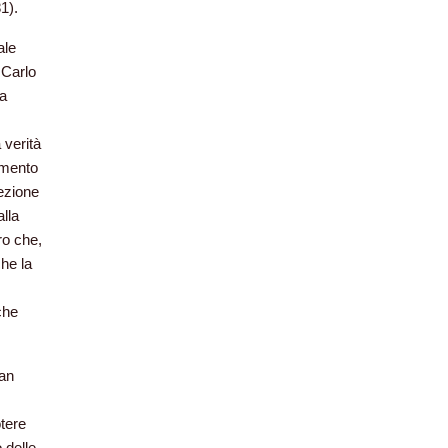
1).
ale
 Carlo
na
 verità
iamento
sezione
lla
ro che,
che la
che
ran
otere
 delle