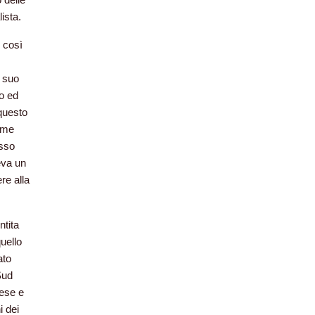
ista.
i così
l suo
co ed
 questo
come
esso
veva un
re alla
ntita
uello
ato
Sud
iese e
i dei