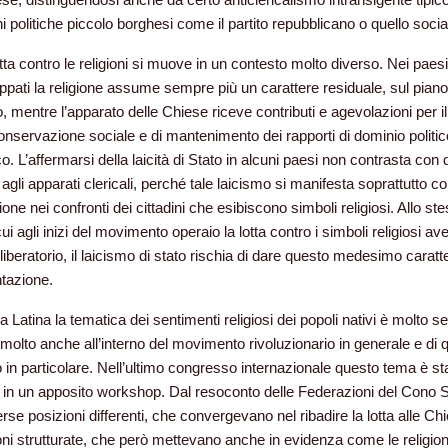
i politiche piccolo borghesi come il partito repubblicano o quello social
otta contro le religioni si muove in un contesto molto diverso. Nei paes
luppati la religione assume sempre più un carattere residuale, sul piano
o, mentre l’apparato delle Chiese riceve contributi e agevolazioni per i
conservazione sociale e di mantenimento dei rapporti di dominio politi
. L’affermarsi della laicità di Stato in alcuni paesi non contrasta con
agli apparati clericali, perché tale laicismo si manifesta soprattutto 
ne nei confronti dei cittadini che esibiscono simboli religiosi. Allo st
i agli inizi del movimento operaio la lotta contro i simboli religiosi a
liberatorio, il laicismo di stato rischia di dare questo medesimo caratte
ntazione.
 Latina la tematica dei sentimenti religiosi dei popoli nativi è molto se
 molto anche all’interno del movimento rivoluzionario in generale e di q
 in particolare. Nell’ultimo congresso internazionale questo tema è st
o in un apposito workshop. Dal resoconto delle Federazioni del Cono 
se posizioni differenti, che convergevano nel ribadire la lotta alle Ch
gioni strutturate, che però mettevano anche in evidenza come le religion