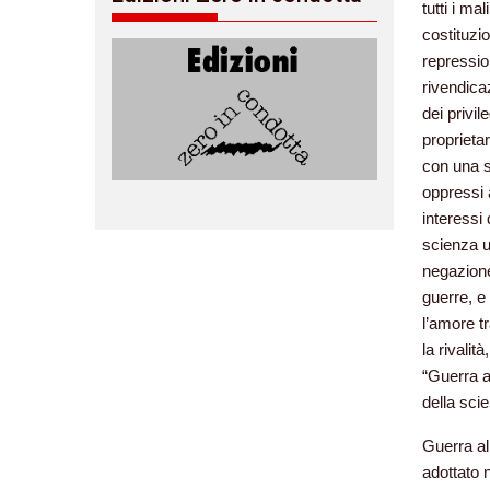
tutti i ma
costituzio
repression
rivendicaz
dei privi
proprietar
con una se
oppressi a
interessi 
scienza uf
negazione 
guerre, e
l’amore t
la rivalità
“Guerra a
della sci
Guerra all
adottato 