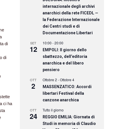
internazionale degli archivi
anarchici della rete FICEDL —
la Federazione Internazionale
dei Centri studi e di
ome
Documentazione Libertari
a
10:00
-
20:00
SET
ta di
12
EMPOLI: Il giorno dello
sbattezzo, dell’editoria
o di
anarchica e del libero
pensiero
n
Ottobre 2
-
Ottobre 4
OTT
2
MASSENZATICO: Accordi
libertari Festival della
stette
canzone anarchica
a ci ha
Tutto il giorno
OTT
sta
24
REGGIO EMILIA: Giornata di
e
Studi in memoria di Claudio