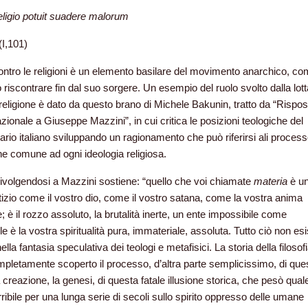
ligio potuit suadere malorum
(I,101)
contro le religioni è un elemento basilare del movimento anarchico, c
riscontrare fin dal suo sorgere. Un esempio del ruolo svolto dalla lott
 religione è dato da questo brano di Michele Bakunin, tratto da “Rispos
azionale a Giuseppe Mazzini”, in cui critica le posizioni teologiche del
nario italiano sviluppando un ragionamento che può riferirsi ali process
e comune ad ogni ideologia religiosa.
ivolgendosi a Mazzini sostiene: “quello che voi chiamate
materia
è u
ttizio come il vostro dio, come il vostro satana, come la vostra anima
; è il rozzo assoluto, la brutalità inerte, un ente impossibile come
e è la vostra spiritualità pura, immateriale, assoluta. Tutto ciò non esi
lla fantasia speculativa dei teologi e metafisici. La storia della filosofi
pletamente scoperto il processo, d’altra parte semplicissimo, di que
 creazione, la genesi, di questa fatale illusione storica, che pesò qual
rribile per una lunga serie di secoli sullo spirito oppresso delle umane