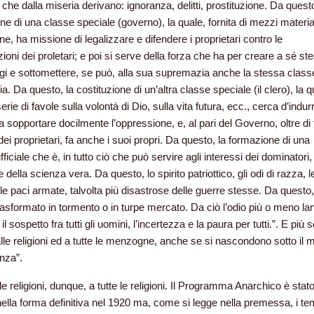
li che dalla miseria derivano: ignoranza, delitti, prostituzione. Da questo
ne di una classe speciale (governo), la quale, fornita di mezzi material
e, ha missione di legalizzare e difendere i proprietari contro le
ioni dei proletari; e poi si serve della forza che ha per creare a sé st
legi e sottomettere, se può, alla sua supremazia anche la stessa class
ia. Da questo, la costituzione di un’altra classe speciale (il clero), la q
rie di favole sulla volontà di Dio, sulla vita futura, ecc., cerca d’indurr
 sopportare docilmente l’oppressione, e, al pari del Governo, oltre di f
dei proprietari, fa anche i suoi propri. Da questo, la formazione di una
ficiale che è, in tutto ciò che può servire agli interessi dei dominatori, 
della scienza vera. Da questo, lo spirito patriottico, gli odi di razza, l
 le paci armate, talvolta più disastrose delle guerre stesse. Da questo,
rasformato in tormento o in turpe mercato. Da ciò l’odio più o meno lar
, il sospetto fra tutti gli uomini, l’incertezza e la paura per tutti.”. E più s
lle religioni ed a tutte le menzogne, anche se si nascondono sotto il 
enza”.
e religioni, dunque, a tutte le religioni. Il Programma Anarchico è stat
nella forma definitiva nel 1920 ma, come si legge nella premessa, i tem