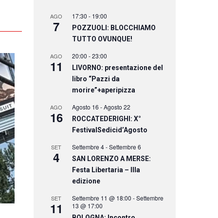
17:30
-
19:00
AGO
7
POZZUOLI: BLOCCHIAMO
TUTTO OVUNQUE!
20:00
-
23:00
AGO
11
LIVORNO: presentazione del
libro “Pazzi da
morire”+aperipizza
Agosto 16
-
Agosto 22
AGO
16
ROCCATEDERIGHI: X°
FestivalSedicid’Agosto
Settembre 4
-
Settembre 6
SET
4
SAN LORENZO A MERSE:
Festa Libertaria – IIIa
edizione
Settembre 11 @ 18:00
-
Settembre
SET
11
13 @ 17:00
BOLOGNA: Incontro