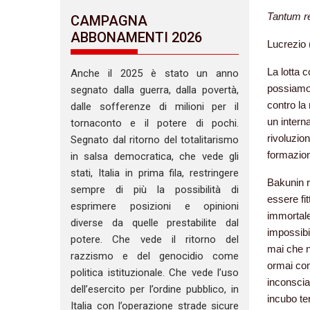
Tantum re
CAMPAGNA
ABBONAMENTI 2026
Lucrezio 
La lotta 
Anche il 2025 è stato un anno
possiamo 
segnato dalla guerra, dalla povertà,
contro la
dalle sofferenze di milioni per il
un intern
tornaconto e il potere di pochi.
rivoluzio
Segnato dal ritorno del totalitarismo
formazion
in salsa democratica, che vede gli
stati, Italia in prima fila, restringere
Bakunin r
sempre di più la possibilità di
essere fi
esprimere posizioni e opinioni
immortale
diverse da quelle prestabilite dal
impossibil
potere. Che vede il ritorno del
mai che ne
razzismo e del genocidio come
ormai com
politica istituzionale. Che vede l’uso
inconscia
dell’esercito per l’ordine pubblico, in
incubo te
Italia con l’operazione strade sicure