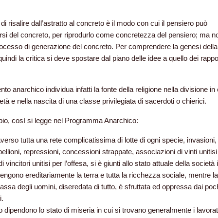
di risalire dall’astratto al concreto è il modo con cui il pensiero può
rsi del concreto, per riprodurlo come concretezza del pensiero; ma n
processo di generazione del concreto. Per comprendere la genesi della
quindi la critica si deve spostare dal piano delle idee a quello dei rappo
to anarchico individua infatti la fonte della religione nella divisione in 
età e nella nascita di una classe privilegiata di sacerdoti o chierici.
io, così si legge nel Programma Anarchico:
verso tutta una rete complicatissima di lotte di ogni specie, invasioni,
bellioni, repressioni, concessioni strappate, associazioni di vinti unitisi
i vincitori unitisi per l’offesa, si è giunti allo stato attuale della società 
tengono ereditariamente la terra e tutta la ricchezza sociale, mentre la
ssa degli uomini, diseredata di tutto, è sfruttata ed oppressa dai poc
i.
 dipendono lo stato di miseria in cui si trovano generalmente i lavorat