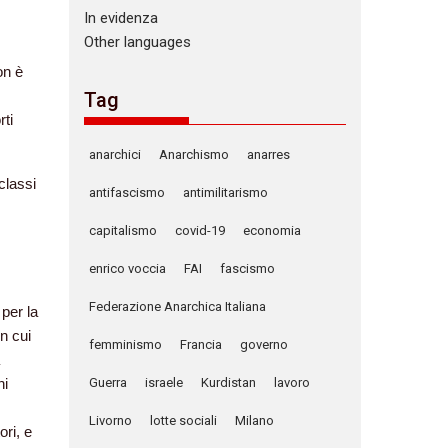
In evidenza
Other languages
on è
Tag
rti
anarchici
Anarchismo
anarres
classi
antifascismo
antimilitarismo
capitalismo
covid-19
economia
enrico voccia
FAI
fascismo
Federazione Anarchica Italiana
 per la
in cui
femminismo
Francia
governo
hi
Guerra
israele
Kurdistan
lavoro
Livorno
lotte sociali
Milano
ori, e