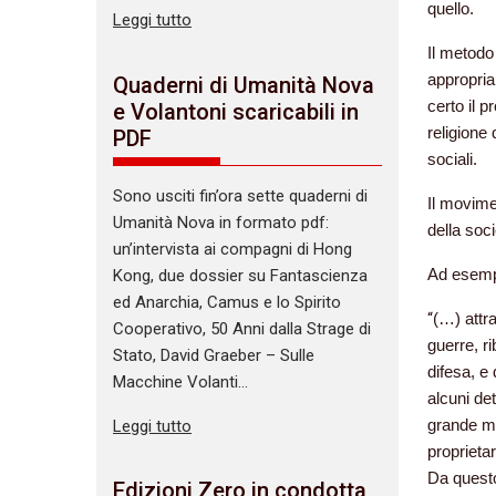
quello.
Leggi tutto
Il metodo 
appropria
Quaderni di Umanità Nova
certo il 
e Volantoni scaricabili in
religione 
PDF
sociali.
Sono usciti fin’ora sette quaderni di
Il movimen
Umanità Nova in formato pdf:
della soci
un’intervista ai compagni di Hong
Ad esemp
Kong, due dossier su Fantascienza
ed Anarchia, Camus e lo Spirito
“
(…) attra
Cooperativo, 50 Anni dalla Strage di
guerre, ri
Stato, David Graeber – Sulle
difesa, e d
Macchine Volanti…
alcuni de
grande ma
Leggi tutto
proprietar
Da questo
Edizioni Zero in condotta