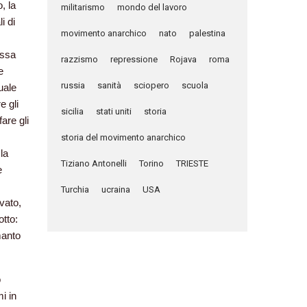
, la
militarismo
mondo del lavoro
i di
movimento anarchico
nato
palestina
essa
razzismo
repressione
Rojava
roma
e
russia
sanità
sciopero
scuola
uale
e gli
sicilia
stati uniti
storia
are gli
storia del movimento anarchico
la
Tiziano Antonelli
Torino
TRIESTE
e
Turchia
ucraina
USA
vato,
otto:
manto
o
i in