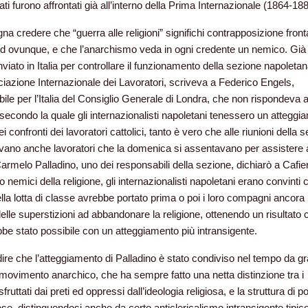
ati furono affrontati già all’interno della Prima Internazionale (1864-188
na credere che “guerra alle religioni” significhi contrapposizione front
 ovunque, e che l’anarchismo veda in ogni credente un nemico. Già
nviato in Italia per controllare il funzionamento della sezione napoleta
ciazione Internazionale dei Lavoratori, scriveva a Federico Engels,
ile per l’Italia del Consiglio Generale di Londra, che non rispondeva a
a secondo la quale gli internazionalisti napoletani tenessero un attegg
ei confronti dei lavoratori cattolici, tanto è vero che alle riunioni della 
vano anche lavoratori che la domenica si assentavano per assistere a
rmelo Palladino, uno dei responsabili della sezione, dichiarò a Cafie
 nemici della religione, gli internazionalisti napoletani erano convinti 
ella lotta di classe avrebbe portato prima o poi i loro compagni ancora
elle superstizioni ad abbandonare la religione, ottenendo un risultato 
be stato possibile con un atteggiamento più intransigente.
ire che l’atteggiamento di Palladino è stato condiviso nel tempo da g
 movimento anarchico, che ha sempre fatto una netta distinzione tra i
sfruttati dai preti ed oppressi dall’ideologia religiosa, e la struttura di p
ese, distinguendosi anche da certo anticlericalismo intransigente tipico