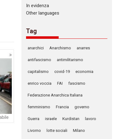
In evidenza
Other languages
Tag
anarchici
Anarchismo
anarres
antifascismo
antimilitarismo
capitalismo
covid-19
economia
enrico voccia
FAI
fascismo
Federazione Anarchica Italiana
femminismo
Francia
governo
abile
Guerra
israele
Kurdistan
lavoro
Livorno
lotte sociali
Milano