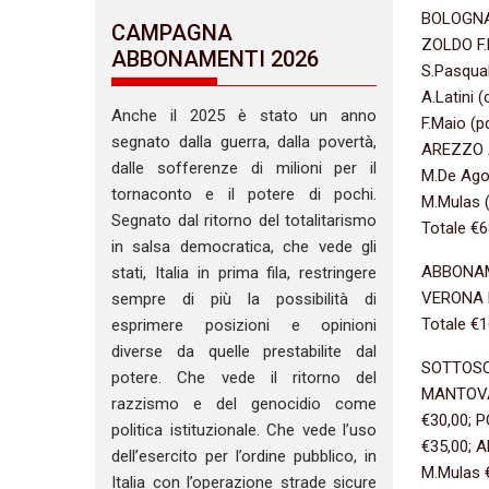
BOLOGNA C
CAMPAGNA
ZOLDO F.P
ABBONAMENTI 2026
S.Pasqua
A.Latini
Anche il 2025 è stato un anno
F.Maio (
segnato dalla guerra, dalla povertà,
AREZZO A
dalle sofferenze di milioni per il
M.De Agos
tornaconto e il potere di pochi.
M.Mulas (
Segnato dal ritorno del totalitarismo
Totale €6
in salsa democratica, che vede gli
ABBONAM
stati, Italia in prima fila, restringere
VERONA M
sempre di più la possibilità di
Totale €1
esprimere posizioni e opinioni
diverse da quelle prestabilite dal
SOTTOSC
potere. Che vede il ritorno del
MANTOVA 
razzismo e del genocidio come
€30,00; 
politica istituzionale. Che vede l’uso
€35,00; A
dell’esercito per l’ordine pubblico, in
M.Mulas 
Italia con l’operazione strade sicure