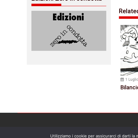
Relate
1 Lugli
Bilanci
Utilizziamo i cookie per assicurarci di darti la