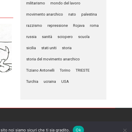
militarismo
mondo del lavoro
movimento anarchico
nato
palestina
razzismo
repressione
Rojava
roma
russia
sanità
sciopero
scuola
sicilia
stati uniti
storia
storia del movimento anarchico
Tiziano Antonelli
Torino
TRIESTE
Turchia
ucraina
USA
sito noi siamo sicuri che ti sia gradito.
Ok