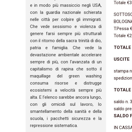
Totale €3
e in modo più massiccio negli USA,
con la guardia nazionale schierata
SOTTOSC
nelle città per colpire gli immigrati.
BOLOGNA 
Che vede sessismo e violenza di
T.Pessa 
genere farsi sempre più strutturali
Totale €2
con il ritorno della sacra trinità di dio,
TOTALE 
patria e famiglia. Che vede la
devastazione ambientale accelerare
USCITE
sempre di più, con l’avanzata di un
capitalismo di rapina che sotto il
stampa n
maquillage del green washing
spedizion
consuma risorse e distrugge
TOTALE 
ecosistemi a velocità sempre più
alta. E l’elenco sarebbe ancora lungo,
saldo n. 
con gli omicidi sul lavoro, lo
saldo pr
smantellamento della sanità e della
SALDO F
scuola, i pacchetti sicurezza e la
repressione sistematica.
IN CASSA