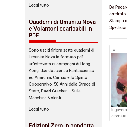
Leggi tutto
Da Pagar
arretrato
Stampa n
Quaderni di Umanità Nova
Spedizion
e Volantoni scaricabili in
PDF
Navig
Sono usciti fin’ora sette quaderni di
artico
Umanità Nova in formato pdf:
un’intervista ai compagni di Hong
Kong, due dossier su Fantascienza
ed Anarchia, Camus e lo Spirito
Cooperativo, 50 Anni dalla Strage di
Stato, David Graeber – Sulle
Macchine Volanti…
Leggi tutto
Ingoverna
giornata 
Edizioni Zero in condotta