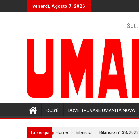
Skip
venerdì, Agosto 7, 2026
to
content
Sett
COS’È
DOVE TROVARE UMANITÀ NOVA
Tu sei qui
Home
Bilancio
Bilancio n° 38/2023