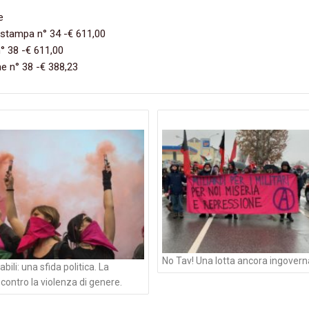
e
 stampa n° 34 -€ 611,00
° 38 -€ 611,00
e n° 38 -€ 388,23
azione
li
No Tav! Una lotta ancora ingovern
bili: una sfida politica. La
contro la violenza di genere.