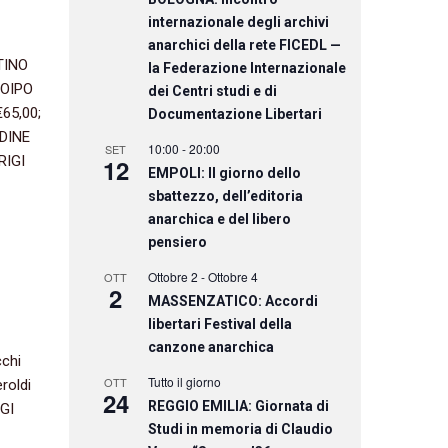
internazionale degli archivi
anarchici della rete FICEDL —
TINO
la Federazione Internazionale
ROIPO
dei Centri studi e di
65,00;
Documentazione Libertari
UDINE
10:00
-
20:00
SET
RIGI
12
EMPOLI: Il giorno dello
sbattezzo, dell’editoria
anarchica e del libero
pensiero
Ottobre 2
-
Ottobre 4
OTT
2
MASSENZATICO: Accordi
libertari Festival della
canzone anarchica
cchi
Tutto il giorno
OTT
roldi
24
REGGIO EMILIA: Giornata di
IGI
Studi in memoria di Claudio