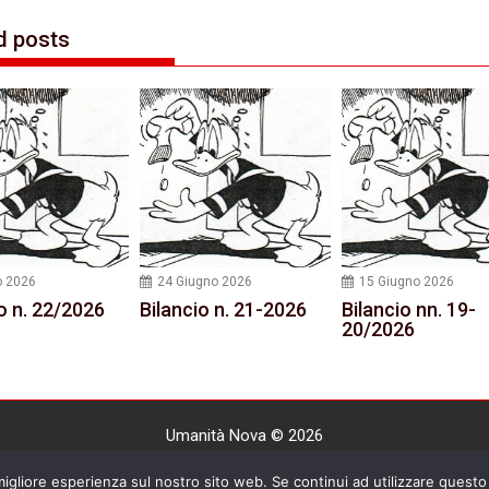
d posts
o 2026
24 Giugno 2026
15 Giugno 2026
o n. 22/2026
Bilancio n. 21-2026
Bilancio nn. 19-
20/2026
Umanità Nova © 2026
Settimanale anarchico fondato nel 1920 da Errico Malatesta
 migliore esperienza sul nostro sito web. Se continui ad utilizzare questo 