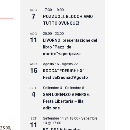
17:30
-
19:00
AGO
7
POZZUOLI: BLOCCHIAMO
TUTTO OVUNQUE!
20:00
-
23:00
AGO
11
LIVORNO: presentazione del
libro “Pazzi da
morire”+aperipizza
Agosto 16
-
Agosto 22
AGO
16
ROCCATEDERIGHI: X°
FestivalSedicid’Agosto
Settembre 4
-
Settembre 6
SET
4
SAN LORENZO A MERSE:
Festa Libertaria – IIIa
edizione
Settembre 11 @ 18:00
-
Settembre
SET
11
13 @ 17:00
25,00;
BOLOGNA: Incontro