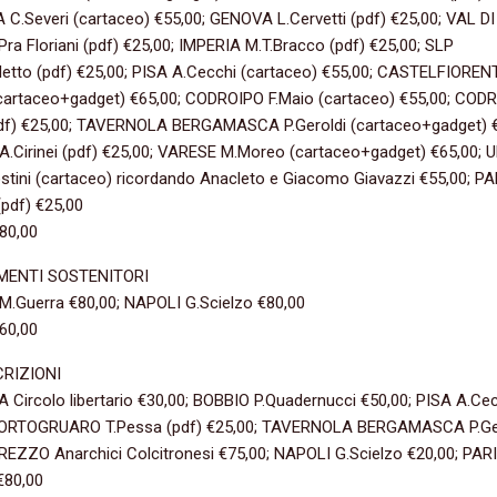
.Severi (cartaceo) €55,00; GENOVA L.Cervetti (pdf) €25,00; VAL DI
ra Floriani (pdf) €25,00; IMPERIA M.T.Bracco (pdf) €25,00; SLP
letto (pdf) €25,00; PISA A.Cecchi (cartaceo) €55,00; CASTELFIOREN
 (cartaceo+gadget) €65,00; CODROIPO F.Maio (cartaceo) €55,00; COD
pdf) €25,00; TAVERNOLA BERGAMASCA P.Geroldi (cartaceo+gadget) €
.Cirinei (pdf) €25,00; VARESE M.Moreo (cartaceo+gadget) €65,00; 
tini (cartaceo) ricordando Anacleto e Giacomo Giavazzi €55,00; PA
pdf) €25,00
80,00
ENTI SOSTENITORI
.Guerra €80,00; NAPOLI G.Scielzo €80,00
60,00
RIZIONI
Circolo libertario €30,00; BOBBIO P.Quadernucci €50,00; PISA A.Ce
PORTOGRUARO T.Pessa (pdf) €25,00; TAVERNOLA BERGAMASCA P.Ge
REZZO Anarchici Colcitronesi €75,00; NAPOLI G.Scielzo €20,00; PAR
€80,00