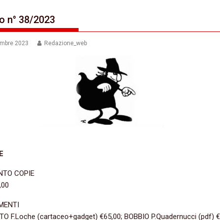
io n° 38/2023
embre 2023
Redazione_web
E
TO COPIE
,00
MENTI
O F.Loche (cartaceo+gadget) €65,00; BOBBIO P.Quadernucci (pdf) €