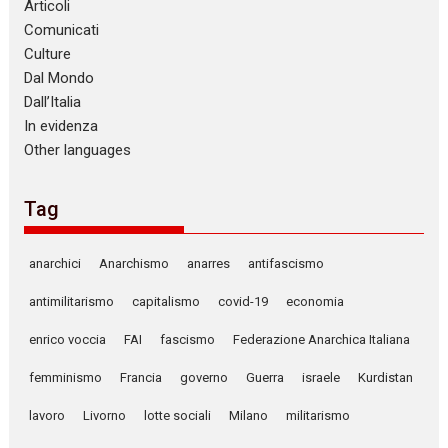
Articoli
Comunicati
Culture
Dal Mondo
Dall’Italia
In evidenza
Other languages
Tag
anarchici
Anarchismo
anarres
antifascismo
antimilitarismo
capitalismo
covid-19
economia
enrico voccia
FAI
fascismo
Federazione Anarchica Italiana
femminismo
Francia
governo
Guerra
israele
Kurdistan
lavoro
Livorno
lotte sociali
Milano
militarismo