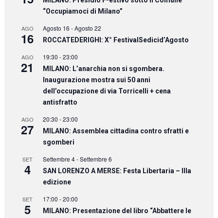
“Occupiamoci di Milano”
Agosto 16
-
Agosto 22
AGO
16
ROCCATEDERIGHI: X° FestivalSedicid’Agosto
19:30
-
23:00
AGO
21
MILANO: L’anarchia non si sgombera.
Inaugurazione mostra sui 50 anni
dell’occupazione di via Torricelli + cena
antisfratto
20:30
-
23:00
AGO
27
MILANO: Assemblea cittadina contro sfratti e
sgomberi
Settembre 4
-
Settembre 6
SET
4
SAN LORENZO A MERSE: Festa Libertaria – IIIa
edizione
17:00
-
20:00
SET
5
MILANO: Presentazione del libro “Abbattere le