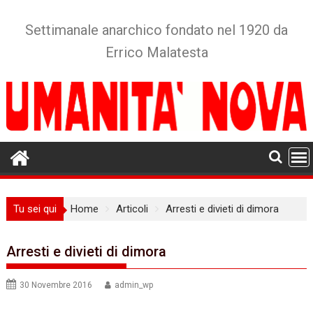
Skip
to
Settimanale anarchico fondato nel 1920 da
content
Errico Malatesta
Tu sei qui
Home
Articoli
Arresti e divieti di dimora
Arresti e divieti di dimora
30 Novembre 2016
admin_wp