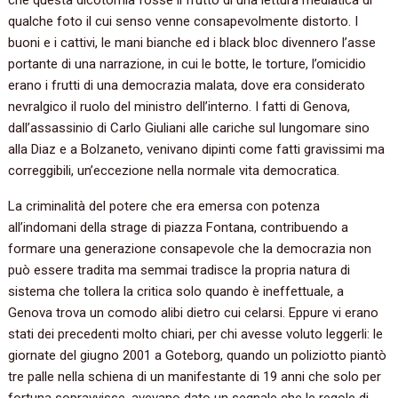
qualche foto il cui senso venne consapevolmente distorto. I
buoni e i cattivi, le mani bianche ed i black bloc divennero l’asse
portante di una narrazione, in cui le botte, le torture, l’omicidio
erano i frutti di una democrazia malata, dove era considerato
nevralgico il ruolo del ministro dell’interno. I fatti di Genova,
dall’assassinio di Carlo Giuliani alle cariche sul lungomare sino
alla Diaz e a Bolzaneto, venivano dipinti come fatti gravissimi ma
correggibili, un’eccezione nella normale vita democratica.
La criminalità del potere che era emersa con potenza
all’indomani della strage di piazza Fontana, contribuendo a
formare una generazione consapevole che la democrazia non
può essere tradita ma semmai tradisce la propria natura di
sistema che tollera la critica solo quando è ineffettuale, a
Genova trova un comodo alibi dietro cui celarsi. Eppure vi erano
stati dei precedenti molto chiari, per chi avesse voluto leggerli: le
giornate del giugno 2001 a Goteborg, quando un poliziotto piantò
tre palle nella schiena di un manifestante di 19 anni che solo per
fortuna sopravvisse, avevano dato un segnale che le regole di