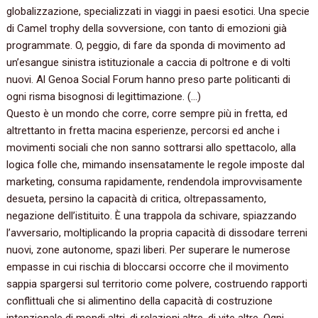
globalizzazione, specializzati in viaggi in paesi esotici. Una specie
di Camel trophy della sovversione, con tanto di emozioni già
programmate. O, peggio, di fare da sponda di movimento ad
un’esangue sinistra istituzionale a caccia di poltrone e di volti
nuovi. Al Genoa Social Forum hanno preso parte politicanti di
ogni risma bisognosi di legittimazione. (…)
Questo è un mondo che corre, corre sempre più in fretta, ed
altrettanto in fretta macina esperienze, percorsi ed anche i
movimenti sociali che non sanno sottrarsi allo spettacolo, alla
logica folle che, mimando insensatamente le regole imposte dal
marketing, consuma rapidamente, rendendola improvvisamente
desueta, persino la capacità di critica, oltrepassamento,
negazione dell’istituito. È una trappola da schivare, spiazzando
l’avversario, moltiplicando la propria capacità di dissodare terreni
nuovi, zone autonome, spazi liberi. Per superare le numerose
empasse in cui rischia di bloccarsi occorre che il movimento
sappia spargersi sul territorio come polvere, costruendo rapporti
conflittuali che si alimentino della capacità di costruzione
intenzionale di mondi altri, di relazioni altre, di vite altre. Ogni