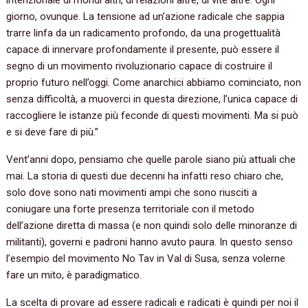
giorno, ovunque. La tensione ad un’azione radicale che sappia
trarre linfa da un radicamento profondo, da una progettualità
capace di innervare profondamente il presente, può essere il
segno di un movimento rivoluzionario capace di costruire il
proprio futuro nell’oggi. Come anarchici abbiamo cominciato, non
senza difficoltà, a muoverci in questa direzione, l’unica capace di
raccogliere le istanze più feconde di questi movimenti. Ma si può
e si deve fare di più.”
Vent’anni dopo, pensiamo che quelle parole siano più attuali che
mai. La storia di questi due decenni ha infatti reso chiaro che,
solo dove sono nati movimenti ampi che sono riusciti a
coniugare una forte presenza territoriale con il metodo
dell’azione diretta di massa (e non quindi solo delle minoranze di
militanti), governi e padroni hanno avuto paura. In questo senso
l’esempio del movimento No Tav in Val di Susa, senza volerne
fare un mito, è paradigmatico.
La scelta di provare ad essere radicali e radicati è quindi per noi il