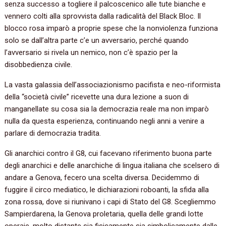
senza successo a togliere il palcoscenico alle tute bianche e
vennero colti alla sprovvista dalla radicalità del Black Bloc. Il
blocco rosa imparò a proprie spese che la nonviolenza funziona
solo se dall’altra parte c’e un avversario, perché quando
l’avversario si rivela un nemico, non c’è spazio per la
disobbedienza civile.
La vasta galassia dell’associazionismo pacifista e neo-riformista
della “società civile” ricevette una dura lezione a suon di
manganellate su cosa sia la democrazia reale ma non imparò
nulla da questa esperienza, continuando negli anni a venire a
parlare di democrazia tradita.
Gli anarchici contro il G8, cui facevano riferimento buona parte
degli anarchici e delle anarchiche di lingua italiana che scelsero di
andare a Genova, fecero una scelta diversa. Decidemmo di
fuggire il circo mediatico, le dichiarazioni roboanti, la sfida alla
zona rossa, dove si riunivano i capi di Stato del G8. Scegliemmo
Sampierdarena, la Genova proletaria, quella delle grandi lotte
operaie, molto distante sia fisicamente sia simbolicamente dalle