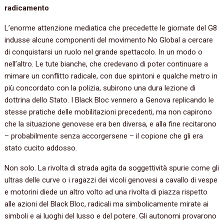
radicamento
L’enorme attenzione mediatica che precedette le giornate del G8
indusse alcune componenti del movimento No Global a cercare
di conquistarsi un ruolo nel grande spettacolo. In un modo o
nell’altro. Le tute bianche, che credevano di poter continuare a
mimare un conflitto radicale, con due spintoni e qualche metro in
più concordato con la polizia, subirono una dura lezione di
dottrina dello Stato. I Black Bloc vennero a Genova replicando le
stesse pratiche delle mobilitazioni precedenti, ma non capirono
che la situazione genovese era ben diversa, e alla fine recitarono
– probabilmente senza accorgersene – il copione che gli era
stato cucito addosso.
Non solo. La rivolta di strada agita da soggettività spurie come gli
ultras delle curve o i ragazzi dei vicoli genovesi a cavallo di vespe
e motorini diede un altro volto ad una rivolta di piazza rispetto
alle azioni del Black Bloc, radicali ma simbolicamente mirate ai
simboli e ai luoghi del lusso e del potere. Gli autonomi provarono