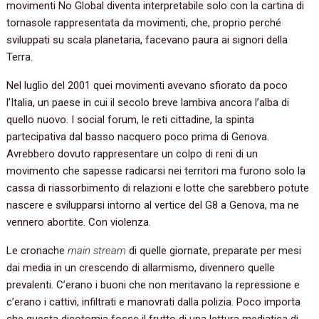
movimenti No Global diventa interpretabile solo con la cartina di
tornasole rappresentata da movimenti, che, proprio perché
sviluppati su scala planetaria, facevano paura ai signori della
Terra.
Nel luglio del 2001 quei movimenti avevano sfiorato da poco
l’Italia, un paese in cui il secolo breve lambiva ancora l’alba di
quello nuovo. I social forum, le reti cittadine, la spinta
partecipativa dal basso nacquero poco prima di Genova.
Avrebbero dovuto rappresentare un colpo di reni di un
movimento che sapesse radicarsi nei territori ma furono solo la
cassa di riassorbimento di relazioni e lotte che sarebbero potute
nascere e svilupparsi intorno al vertice del G8 a Genova, ma ne
vennero abortite. Con violenza.
Le cronache
main stream
di quelle giornate, preparate per mesi
dai media in un crescendo di allarmismo, divennero quelle
prevalenti. C’erano i buoni che non meritavano la repressione e
c’erano i cattivi, infiltrati e manovrati dalla polizia. Poco importa
che questa dicotomia fosse il frutto di una lettura mediatica di