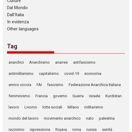
Culture
Dal Mondo
Dall’Italia
In evidenza
Other languages
Tag
anarchici
Anarchismo
anarres
antifascismo
antimilitarismo
capitalismo
covid-19
economia
enrico voccia
FAI
fascismo
Federazione Anarchica Italiana
femminismo
Francia
governo
Guerra
israele
Kurdistan
lavoro
Livorno
lotte sociali
Milano
militarismo
mondo del lavoro
movimento anarchico
nato
palestina
razzismo
repressione
Rojava
roma
russia
sanità