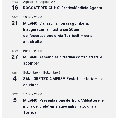
Agosto 16
-
Agosto 22
AGO
16
ROCCATEDERIGHI: X° FestivalSedicid’Agosto
19:30
-
23:00
AGO
21
MILANO: L’anarchia non si sgombera.
Inaugurazione mostra sui 50 anni
dell’occupazione di via Torricelli + cena
antisfratto
20:30
-
23:00
AGO
27
MILANO: Assemblea cittadina contro sfratti e
sgomberi
Settembre 4
-
Settembre 6
SET
4
SAN LORENZO A MERSE: Festa Libertaria – IIIa
edizione
17:00
-
20:00
SET
5
MILANO: Presentazione del libro “Abbattere le
mura del cielo”-iniziative antisfratto di via
Torricelli