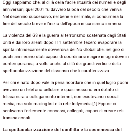
Oggi sappiamo che, al di là della facile ritualità dei numeri e degli
anniversari, quel 2001 fu davvero la boa del secolo che veniva.
Nel decennio successivo, nel bene e nel male, si consumerà la
fine del secolo breve e l’inizio dell’epoca in cui siamo immersi.
La violenza del G8 e la guerra al terrorismo scatenata dagli Stati
Uniti e dai loro alleati dopo l’11 settembre fecero evaporare la
spinta intrinsecamente sovversiva dei No Global che, nel giro di
pochi anni erano stati capaci di coordinarsi e agire in ogni dove in
contemporanea, a volte anche al di là dei grandi vertici e della
spettacolarizzazione del dissenso che li caratterizzava.
Per chi è nato dopo vale la pena ricordare che in quel luglio pochi
avevano un telefono cellulare e quasi nessuno era dotato di
telecamera o collegamento internet, non esistevano i social
media, ma solo mailing list e la rete Indymedia.[1] Eppure ci
sentivamo fortemente connessi, collegati, capaci di creare reti
transnazionali.
La spettacolarizzazione del conflitto e la scommessa del