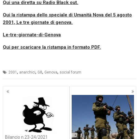
Qui una diretta su Radio Black out.
Qui la ristampa dello speciale di Umanità Nova del 5 agosto
2001, Le tre giornate di genova.
Le-tre-giornate-di-Genova
Qui per scaricare la ristampa in formato PDF.
,
,
,
,
2001
anarchici
G8
Genova
social forum
Navigazione
articoli
Bilancio n.23-24/2021