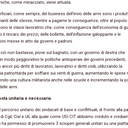
iche, come minacciato, viene attuata.
neficiari, come sempre, del business dell’invio delle armi sono i produt
nti delle stesse, mentre a pagarne le conseguenze, oltre al popolo
sono le classi lavoratrici che, come conseguenza dell’economia di gu
il rincaro dei prezzi, delle bollette, dell’inflazione galoppante e le
oni messe in atto da governi e padroni.
iò non bastasse, piove sul bagnato, con un governo di destra che
in modo peggiorativo le politiche antioperaie dei governi precedenti,
ncor più diritti di lavoratori, lavoratrici e diritti civili, utilizzando la
 patriottarda per soffiare sui venti di guerra, aumentando le spese mi
do una cultura militarista anche nelle scuole e incrementando la po
 delle armi.
osta unitaria e necessaria
 percorso unitario dei sindacati di base e conflittuali, di fronte alla p
di Cgil, Cisl e Uil, alla quale come USI CIT abbiamo creduto e credia
i ha permesso di promuovere 3 scioperi generali unitari su una piat