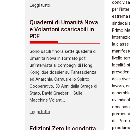
condivisa
Leggi tutto
per l’int
estrema 
Quaderni di Umanità Nova
sindacali
e Volantoni scaricabili in
Primo Mag
PDF
internazio
la classe
manifesta
Sono usciti fin’ora sette quaderni di
livello te
Umanità Nova in formato pdf:
località 
un’intervista ai compagni di Hong
prevedend
Kong, due dossier su Fantascienza
dalla riv
ed Anarchia, Camus e lo Spirito
lavoro, c
Cooperativo, 50 Anni dalla Strage di
assemblee
Stato, David Graeber – Sulle
rivendicat
Macchine Volanti…
occasione
Leggi tutto
premesse,
del Prim
proclama
Edizioni Zero in condotta