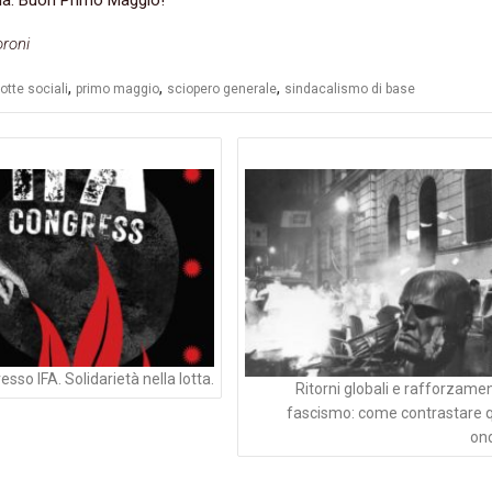
roni
,
,
,
lotte sociali
primo maggio
sciopero generale
sindacalismo di base
azione
li
esso IFA. Solidarietà nella lotta.
Ritorni globali e rafforzame
fascismo: come contrastare 
on