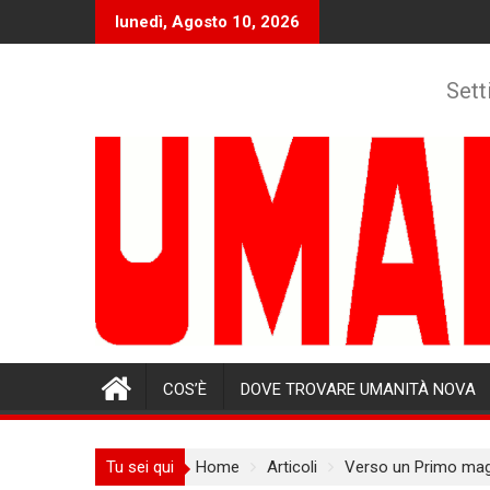
Skip
lunedì, Agosto 10, 2026
to
content
Sett
COS’È
DOVE TROVARE UMANITÀ NOVA
Tu sei qui
Home
Articoli
Verso un Primo maggi