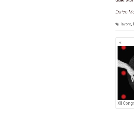
Enrico Mo
,
lavoro
Navig
artico
XII Congr