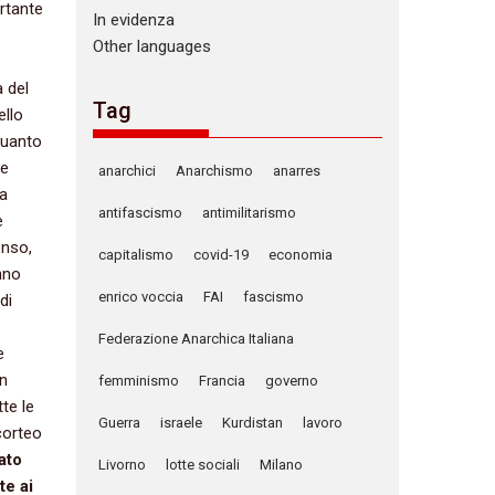
ortante
In evidenza
Other languages
a del
Tag
ello
 quanto
ue
anarchici
Anarchismo
anarres
 a
antifascismo
antimilitarismo
e
enso,
capitalismo
covid-19
economia
nno
enrico voccia
FAI
fascismo
di
Federazione Anarchica Italiana
e
in
femminismo
Francia
governo
te le
Guerra
israele
Kurdistan
lavoro
corteo
ato
Livorno
lotte sociali
Milano
te ai