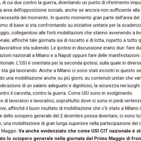
, di cui due contro la guerra, diventando un punto di riferimento imp
era area dell’opposizione sociale, anche se ancora non sufficiente alla
necessità del momento. In questo momento gran parte dell’area del
smo di base si sta confrontando su iniziative unitarie per la scadenz
gio, collegandosi alle forti mobilitazioni che stanno avvenendo a liv
nale, affinchè tale giornata sia di riscatto e di lotta, rispetto a tutto
 lavoratrice sta subendo. Le ipotesi in discussione erano due: fare d
zioni nazionali a Milano e a Napoli oppure fare delle manifestazioni
rritoriale. L’USI è orientata per la seconda ipotesi, sulla quale in divers
si sta già lavorando. Anche a Milano ci sono stati incontri in questo s
o una mobilitazione anche su più giorni, su contenuti unitari che va
endicazione di un salario adeguato e dignitoso, la sicurezza nei luoghi 
ontro il carovita, contro la guerra. Come USI sono in svolgimento
 di lavoratori e lavoratrici, soprattutto dove ci sono in piedi vertenz
ive, affinchè il buon risultato di mobilitazione che c’è stato a Milano 
 dello sciopero generale del 2 dicembre possa diventare, ci sono tut
 una mobilitazione di gran lunga superiore nella partecipazione del 
o Maggio.
Va anche evidenziato che come USI CIT
nazionale è st
to lo sciopero generale nella giornata del Primo Maggio di fron