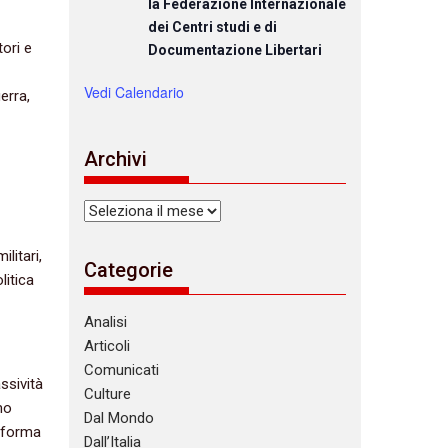
la Federazione Internazionale
dei Centri studi e di
tori e
Documentazione Libertari
Vedi Calendario
erra,
Archivi
Archivi
litari,
Categorie
litica
Analisi
Articoli
Comunicati
assività
Culture
mo
Dal Mondo
taforma
Dall’Italia