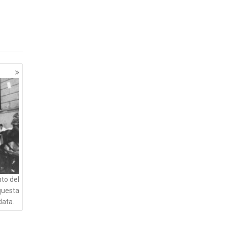
nto del
questa
data.