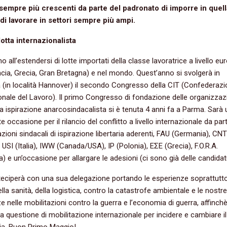
i sempre più crescenti da parte del padronato di imporre in quell
di lavorare in settori sempre più ampi.
otta internazionalista
o all’estendersi di lotte importati della classe lavoratrice a livello e
ncia, Grecia, Gran Bretagna) e nel mondo. Quest’anno si svolgerà in
(in località Hannover) il secondo Congresso della CIT (Confederaz
onale del Lavoro). Il primo Congresso di fondazione delle organizzaz
 a ispirazione anarcosindacalista si è tenuta 4 anni fa a Parma. Sarà
 occasione per il rilancio del conflitto a livello internazionale da part
zioni sindacali di ispirazione libertaria aderenti, FAU (Germania), CNT
 USI (Italia), IWW (Canada/USA), IP (Polonia), ΕΣΕ (Grecia), F.O.R.A.
a) e un’occasione per allargare le adesioni (ci sono già delle candidat
teciperà con una sua delegazione portando le esperienze soprattutto
la sanità, della logistica, contro la catastrofe ambientale e le nostre
e nelle mobilitazioni contro la guerra e l’economia di guerra, affinch
na questione di mobilitazione internazionale per incidere e cambiare i
ria. Buon Primo Maggio!