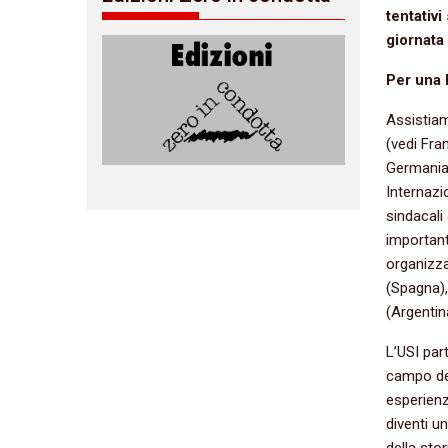
tentativ
giornata 
Per una l
Assistiam
(vedi Fra
Germania 
Internazi
sindacali
importante
organizza
(Spagna),
(Argentin
L’USI par
campo del
esperienz
diventi u
della sto