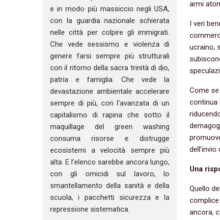
armi atom
e in modo più massiccio negli USA,
con la guardia nazionale schierata
I veri be
nelle città per colpire gli immigrati.
commercia
Che vede sessismo e violenza di
ucraino, 
genere farsi sempre più strutturali
subiscono 
con il ritorno della sacra trinità di dio,
speculazi
patria e famiglia. Che vede la
Come se c
devastazione ambientale accelerare
continua 
sempre di più, con l’avanzata di un
riducendo a
capitalismo di rapina che sotto il
demagogia
maquillage del green washing
promuoven
consuma risorse e distrugge
dell’invio
ecosistemi a velocità sempre più
alta. E l’elenco sarebbe ancora lungo,
Una risp
con gli omicidi sul lavoro, lo
smantellamento della sanità e della
Quello del
scuola, i pacchetti sicurezza e la
complice 
repressione sistematica.
ancora, c