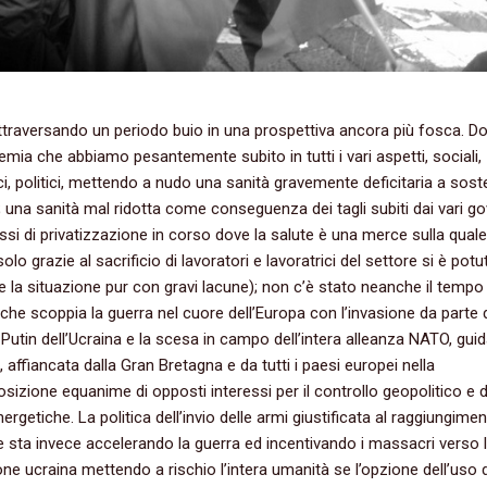
traversando un periodo buio in una prospettiva ancora più fosca. D
mia che abbiamo pesantemente subito in tutti i vari aspetti, sociali,
, politici, mettendo a nudo una sanità gravemente deficitaria a sost
o; una sanità mal ridotta come conseguenza dei tagli subiti dai vari go
ssi di privatizzazione in corso dove la salute è una merce sulla quale
solo grazie al sacrificio di lavoratori e lavoratrici del settore si è potu
e la situazione pur con gravi lacune); non c’è stato neanche il tempo 
 che scoppia la guerra nel cuore dell’Europa con l’invasione da parte 
 Putin dell’Ucraina e la scesa in campo dell’intera alleanza NATO, gui
, affiancata dalla Gran Bretagna e da tutti i paesi europei nella
sizione equanime di opposti interessi per il controllo geopolitico e d
ergetiche. La politica dell’invio delle armi giustificata al raggiungime
e sta invece accelerando la guerra ed incentivando i massacri verso 
ne ucraina mettendo a rischio l’intera umanità se l’opzione dell’uso d