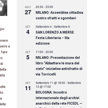
20:30
-
23:00
AGO
27
MILANO: Assemblea cittadina
contro sfratti e sgomberi
Settembre 4
-
Settembre 6
SET
opo
4
SAN LORENZO A MERSE:
Festa Libertaria – IIIa
enere
edizione
verni e
17:00
-
20:00
 fare
SET
5
to
MILANO: Presentazione del
libro “Abbattere le mura del
di
cielo”-iniziative antisfratto di
della
via Torricelli
data
Settembre 11 @ 18:00
-
Settembre
SET
11
13 @ 17:00
elle
nto
BOLOGNA: Incontro
internazionale degli archivi
la
anarchici della rete FICEDL —
elle