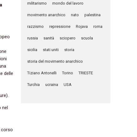
militarismo
mondo del lavoro
a
movimento anarchico
nato
palestina
razzismo
repressione
Rojava
roma
uropeo
russia
sanità
sciopero
scuola
sicilia
stati uniti
storia
ione
ioni
storia del movimento anarchico
 una
e delle
Tiziano Antonelli
Torino
TRIESTE
Turchia
ucraina
USA
ure).
 nel
è
l corso