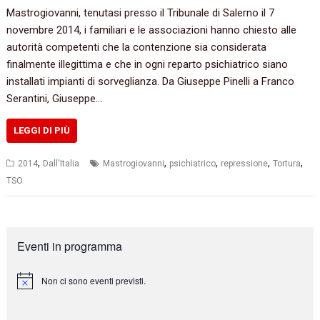
Mastrogiovanni, tenutasi presso il Tribunale di Salerno il 7
novembre 2014, i familiari e le associazioni hanno chiesto alle
autorità competenti che la contenzione sia considerata
finalmente illegittima e che in ogni reparto psichiatrico siano
installati impianti di sorveglianza. Da Giuseppe Pinelli a Franco
Serantini, Giuseppe…
LEGGI DI PIÙ
,
,
,
,
,
2014
Dall'Italia
Mastrogiovanni
psichiatrico
repressione
Tortura
TSO
Eventi in programma
Non ci sono eventi previsti.
N
o
t
i