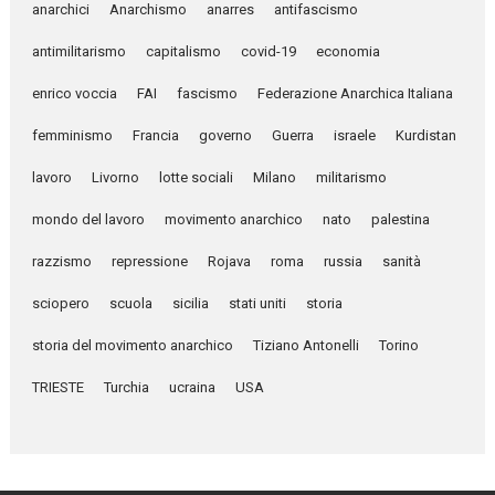
anarchici
Anarchismo
anarres
antifascismo
antimilitarismo
capitalismo
covid-19
economia
enrico voccia
FAI
fascismo
Federazione Anarchica Italiana
femminismo
Francia
governo
Guerra
israele
Kurdistan
lavoro
Livorno
lotte sociali
Milano
militarismo
mondo del lavoro
movimento anarchico
nato
palestina
razzismo
repressione
Rojava
roma
russia
sanità
sciopero
scuola
sicilia
stati uniti
storia
storia del movimento anarchico
Tiziano Antonelli
Torino
TRIESTE
Turchia
ucraina
USA