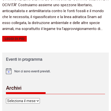
OCIVITÀ” Costruiamo assieme uno spezzone libertario,
anticapitalista e antimilitarista contro le fonti fossili e il mondo
che le necessita, il rigassificatore e la linea adriatica Snam ad
esso collegata, la distruzione ambientale e delle altre specie
animali, ma soprattutto il legame tra l’approvvigionamento di…
LEGGI DI PIÙ
Eventi in programma
Non ci sono eventi previsti.
N
o
t
i
Archivi
c
e
Archivi