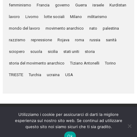
femminismo
Francia
governo
Guerra
israele
Kurdistan
lavoro
Livorno
lotte sociali
Milano
militarismo
mondo del lavoro
movimento anarchico
nato
palestina
razzismo
repressione
Rojava
roma
russia
sanità
sciopero
scuola
sicilia
stati uniti
storia
storia del movimento anarchico
Tiziano Antonelli
Torino
TRIESTE
Turchia
ucraina
USA
Utilizziamo i cookie per assicurarci di darti la migliore
esperienza sul nostro sito web. Se continui ad utilizzare
Umanità Nova © 2026
questo sito noi siamo sicuri che ti sia gradito.
Settimanale anarchico fondato nel 1920 da Errico Malatesta
Ok