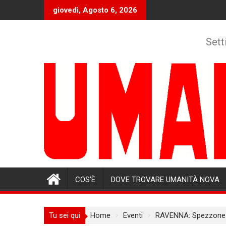
Skip
giovedì, Agosto 6, 2026
to
content
Sett
COS’È
DOVE TROVARE UMANITÀ NOVA
Tu sei qui
Home
Eventi
RAVENNA: Spezzone li