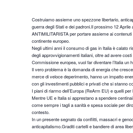
Costruiamo assieme uno spezzone libertario, anticapital
guerra degli Stati e dei padroni.Il prossimo 12 Apr
ANTIMILITARISTA per portare assieme ai contenuti ecolo
continente europeo.
Negli ultimi anni il consumo di gas in Italia è calato 
degli approvvigionamenti italiani, oltre ad avere costi
Commissione europea, vuol far diventare l’Italia un hu
Il vero problema è la domanda di energia che cresce s
merce di veloce deperimento, hanno un impatto energ
con gli investimenti pubblici e privati che si stanno co
I piani di riarmo dell’Europa (ReArm EU) e quelli per
Mentre UE e Italia si apprestano a spendere centinaia
come sempre i tagli a sanità e spesa sociale per diro
contesto.
In un presente segnato da conflitti, massacri e gen
anticapitalismo.Graditi cartelli e bandiere di area libe