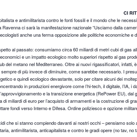
CI R
ista e antimilitarista contro le fonti fossili e il mondo che le necessi
ile a Ravenna ci sarà la manifestazione nazionale “Usciamo dalla ca
gisti anche una ferma opposizione alle politiche economiche e di guerra 
rispetto al passato: consumiamo circa 60 miliardi di metri cubi di gas al
 economici e un impatto ecologico molto superiori rispetto al gas prodot
b del metano nel Mediterraneo. Oltre ai nuovi rigassificatori, infatti, 
empre di più invece di diminuire, come sarebbe necessario. I presuppo
etico e quindi ecologico devastante, solo per citare alcuni dei molt
ncentrando in produzioni energivore come l’hi-tech, il digitale, l’IA, i da
 l’approvvigionamento e la transizione energetica (RePower EU), dal ga
 di miliardi di euro per l’acquisto di armamenti e la costruzione di g
ttare fondi verso Interno e Difesa. Ordine poliziesco e opzione militar
ocidi che si stanno compiendo davanti ai nostri occhi – pensiamo solo
rtaria, antimilitarista, anticapitalista e contro le gradi opere (no tav, 