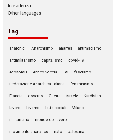
In evidenza
Other languages
Tag
anarchici
Anarchismo
anarres
antifascismo
antimilitarismo
capitalismo
covid-19
economia
enrico voccia
FAI
fascismo
Federazione Anarchica Italiana
femminismo
Francia
governo
Guerra
israele
Kurdistan
lavoro
Livorno
lotte sociali
Milano
militarismo
mondo del lavoro
movimento anarchico
nato
palestina