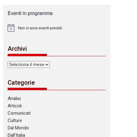
Eventi in programma
Non ci sono eventi previsti.
N
o
t
i
Archivi
c
e
Archivi
Categorie
Analisi
Articoli
Comunicati
Culture
Dal Mondo
Dall’Italia