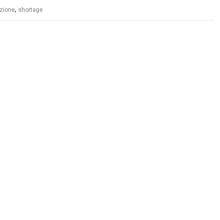
,
azione
shortage