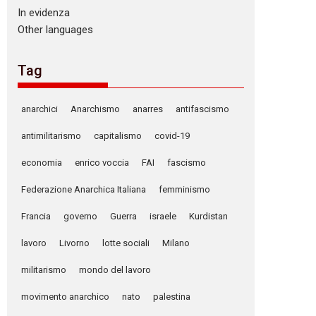
In evidenza
Other languages
Tag
anarchici
Anarchismo
anarres
antifascismo
antimilitarismo
capitalismo
covid-19
economia
enrico voccia
FAI
fascismo
Federazione Anarchica Italiana
femminismo
Francia
governo
Guerra
israele
Kurdistan
lavoro
Livorno
lotte sociali
Milano
militarismo
mondo del lavoro
movimento anarchico
nato
palestina