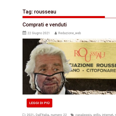
Tag:
rousseau
Comprati e venduti
22 Giugno 2021
Redazione_web
LEGGI DI PIÙ
,
,
,
,
,
2021
Dall'Italia
numero_22
casaleggio
grillo
internet