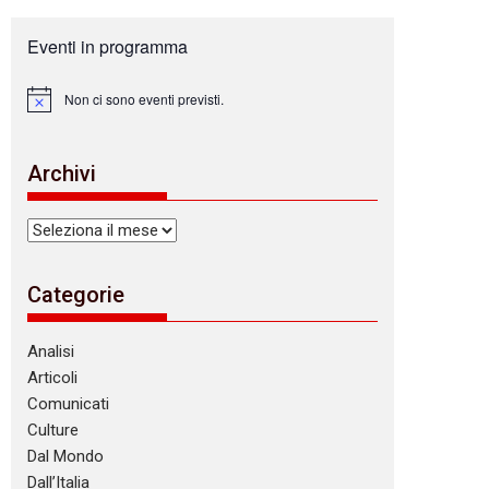
Eventi in programma
Non ci sono eventi previsti.
N
o
t
i
Archivi
c
e
Archivi
Categorie
Analisi
Articoli
Comunicati
Culture
Dal Mondo
Dall’Italia