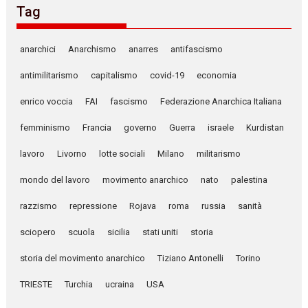
Tag
anarchici
Anarchismo
anarres
antifascismo
antimilitarismo
capitalismo
covid-19
economia
enrico voccia
FAI
fascismo
Federazione Anarchica Italiana
femminismo
Francia
governo
Guerra
israele
Kurdistan
lavoro
Livorno
lotte sociali
Milano
militarismo
mondo del lavoro
movimento anarchico
nato
palestina
razzismo
repressione
Rojava
roma
russia
sanità
sciopero
scuola
sicilia
stati uniti
storia
storia del movimento anarchico
Tiziano Antonelli
Torino
TRIESTE
Turchia
ucraina
USA