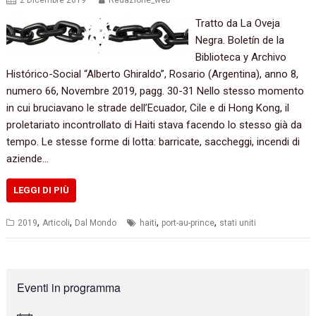
2 Dicembre 2019
Redazione_web
Tratto da La Oveja
Negra. Boletín de la
Biblioteca y Archivo
Histórico-Social “Alberto Ghiraldo”, Rosario (Argentina), anno 8,
numero 66, Novembre 2019, pagg. 30-31 Nello stesso momento
in cui bruciavano le strade dell’Ecuador, Cile e di Hong Kong, il
proletariato incontrollato di Haiti stava facendo lo stesso già da
tempo. Le stesse forme di lotta: barricate, saccheggi, incendi di
aziende…
LEGGI DI PIÙ
,
,
,
,
2019
Articoli
Dal Mondo
haiti
port-au-prince
stati uniti
Eventi in programma