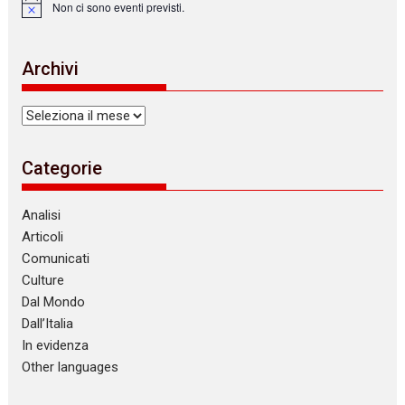
Non ci sono eventi previsti.
N
o
t
i
Archivi
c
e
Archivi
Categorie
Analisi
Articoli
Comunicati
Culture
Dal Mondo
Dall’Italia
In evidenza
Other languages