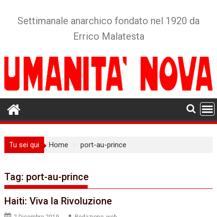
Skip
to
Settimanale anarchico fondato nel 1920 da
content
Errico Malatesta
Tu sei qui
Home
port-au-prince
Tag:
port-au-prince
Haiti: Viva la Rivoluzione