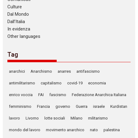
Culture
Dal Mondo
Dall’Italia
In evidenza
Other languages
Tag
anarchici
Anarchismo
anarres
antifascismo
antimilitarismo
capitalismo
covid-19
economia
enrico voccia
FAI
fascismo
Federazione Anarchica Italiana
femminismo
Francia
governo
Guerra
israele
Kurdistan
lavoro
Livorno
lotte sociali
Milano
militarismo
mondo del lavoro
movimento anarchico
nato
palestina