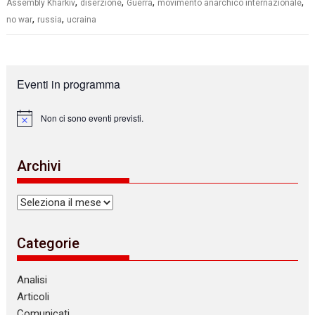
,
,
,
,
Assembly Kharkiv
diserzione
Guerra
movimento anarchico internazionale
,
,
no war
russia
ucraina
Eventi in programma
Non ci sono eventi previsti.
N
o
t
i
Archivi
c
e
Archivi
Categorie
Analisi
Articoli
Comunicati