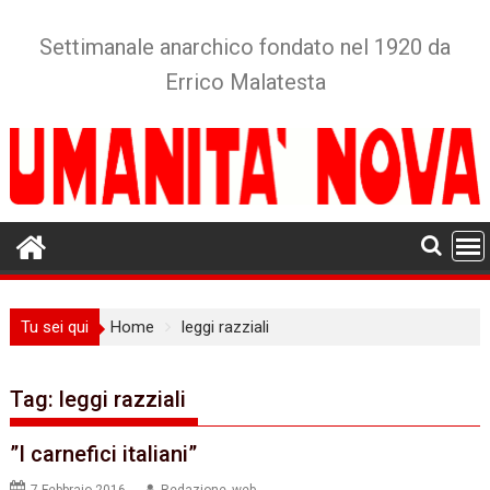
Skip
to
Settimanale anarchico fondato nel 1920 da
content
Errico Malatesta
Tu sei qui
Home
leggi razziali
Tag:
leggi razziali
”I carnefici italiani”