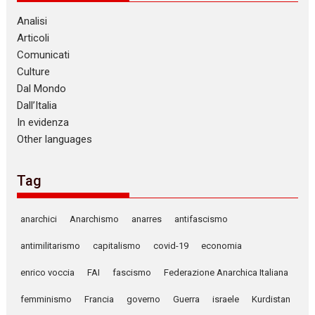
Analisi
Articoli
Comunicati
Culture
Dal Mondo
Dall’Italia
In evidenza
Other languages
Tag
anarchici
Anarchismo
anarres
antifascismo
antimilitarismo
capitalismo
covid-19
economia
enrico voccia
FAI
fascismo
Federazione Anarchica Italiana
femminismo
Francia
governo
Guerra
israele
Kurdistan