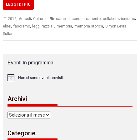
LEGGI DI PIÙ
,
,
,
,
2016
Articoli
Culture
campi di concentramento
collaborazionismo
,
,
,
,
,
ebrei
fascismo
leggi razziali
memoria
memoria storica
Simon Levis
Sullan
Eventi in programma
Non ci sono eventi previsti.
N
o
t
i
Archivi
c
e
Archivi
Categorie