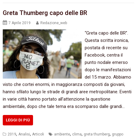
Greta Thumberg capo delle BR
7 Aprile 2019
Redazione_web
“Greta capo delle BR”.
Questa scritta ironica,
postata di recente su
Facebook, centra il
punto nodale emerso
dopo le manifestazioni
del 15 marzo. Abbiamo
visto che cortei enormi, in maggioranza composti da giovani,
hanno sfilato lungo le strade di grandi aree metropolitane. Eventi
in varie città hanno portato all’attenzione la questione
ambientale, dopo che tale tema era scomparso dalle grandi…
LEGGI DI PIÙ
,
,
,
,
,
2019
Analisi
Articoli
ambiente
clima
greta thumberg
gruppo