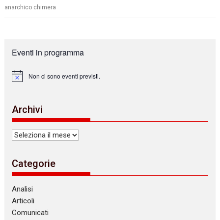
anarchico chimera
Eventi in programma
Non ci sono eventi previsti.
N
o
t
i
Archivi
c
e
Archivi
Categorie
Analisi
Articoli
Comunicati