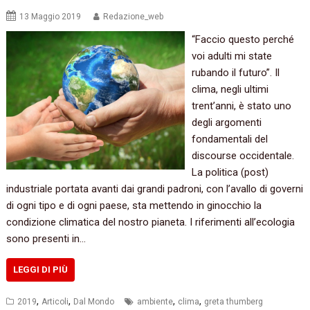
13 Maggio 2019
Redazione_web
“Faccio questo perché
voi adulti mi state
rubando il futuro”. Il
clima, negli ultimi
trent’anni, è stato uno
degli argomenti
fondamentali del
discourse occidentale.
La politica (post)
industriale portata avanti dai grandi padroni, con l’avallo di governi
di ogni tipo e di ogni paese, sta mettendo in ginocchio la
condizione climatica del nostro pianeta. I riferimenti all’ecologia
sono presenti in…
LEGGI DI PIÙ
,
,
,
,
2019
Articoli
Dal Mondo
ambiente
clima
greta thumberg