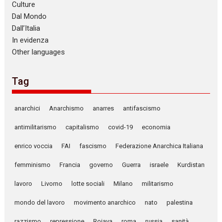
Culture
Dal Mondo
Dall’Italia
In evidenza
Other languages
Tag
anarchici
Anarchismo
anarres
antifascismo
antimilitarismo
capitalismo
covid-19
economia
enrico voccia
FAI
fascismo
Federazione Anarchica Italiana
femminismo
Francia
governo
Guerra
israele
Kurdistan
lavoro
Livorno
lotte sociali
Milano
militarismo
mondo del lavoro
movimento anarchico
nato
palestina
razzismo
repressione
Rojava
roma
russia
sanità