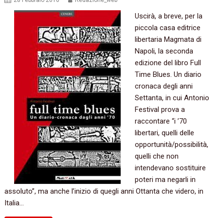
28 Febbraio 2016
Redazione_web
Uscirà,‭ ‬a breve,‭ ‬per la
piccola casa editrice
libertaria Magmata di
Napoli,‭ ‬la seconda
edizione del libro‭ ‬Full
Time Blues.‭ ‬Un diario
cronaca degli anni
Settanta,‭ ‬in cui Antonio
Festival prova a
raccontare‭ “‬i‭ ’‬70‭
‬libertari,‭ ‬quelli delle
opportunità/possibilità,‭
‬quelli che non
intendevano sostituire
poteri ma negarli in
assoluto‭”‬,‭ ‬ma anche l’inizio di quegli anni Ottanta che videro,‭ ‬in
Italia…