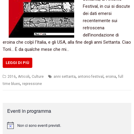
Festival, in cui si discute
dei dati emersi
recentemente sui
retroscena
dell’inondazione di
eroina che colpì l’Italia, e gli USA, alla fine degli anni Settanta. Ciao
Tonì‭… ‬È da qualche mese che mi…
LEGGI DI PIÙ
,
,
,
,
,
2016
Articoli
Culture
anni settanta
antonio festival
eroina
full
,
time blues
repressione
Eventi in programma
Non ci sono eventi previsti.
N
o