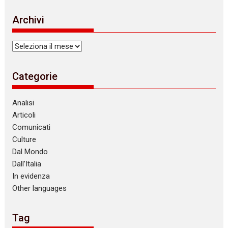
t
i
Archivi
c
e
Archivi
Categorie
Analisi
Articoli
Comunicati
Culture
Dal Mondo
Dall’Italia
In evidenza
Other languages
Tag