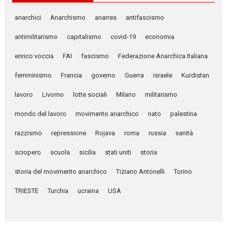
anarchici
Anarchismo
anarres
antifascismo
antimilitarismo
capitalismo
covid-19
economia
enrico voccia
FAI
fascismo
Federazione Anarchica Italiana
femminismo
Francia
governo
Guerra
israele
Kurdistan
lavoro
Livorno
lotte sociali
Milano
militarismo
mondo del lavoro
movimento anarchico
nato
palestina
razzismo
repressione
Rojava
roma
russia
sanità
sciopero
scuola
sicilia
stati uniti
storia
storia del movimento anarchico
Tiziano Antonelli
Torino
TRIESTE
Turchia
ucraina
USA