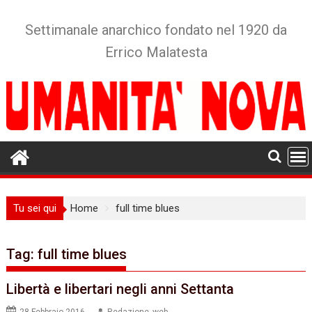
Skip
to
Settimanale anarchico fondato nel 1920 da
content
Errico Malatesta
Tu sei qui
Home
full time blues
Tag:
full time blues
Libertà e libertari negli anni Settanta