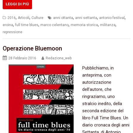
LEGGI DI PIÙ
,
,
,
,
,
2016
Articoli
Culture
anni ottanta
anni settanta
antonio festival
,
,
,
,
,
eroina
full time blues
marco celentano
memoria storica
militanza
repressione
Operazione Bluemoon
28 Febbraio 2016
Redazione_web
Pubblichiamo, in
anteprima, con
autorizzazione
dell’autore, che
ringraziamo, uno
stralcio inedito, della
seconda edizione del
libro Full Time Blues. Un
diario cronaca degli anni
Settanta, di Antonio