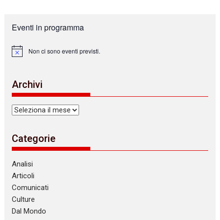
Eventi in programma
Non ci sono eventi previsti.
N
o
t
i
Archivi
c
e
Archivi
Categorie
Analisi
Articoli
Comunicati
Culture
Dal Mondo