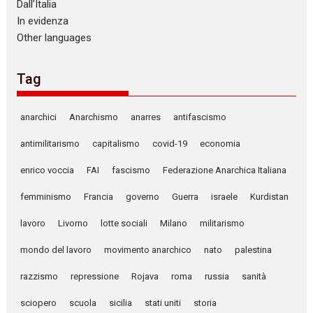
Dall’Italia
In evidenza
Other languages
Tag
anarchici
Anarchismo
anarres
antifascismo
antimilitarismo
capitalismo
covid-19
economia
enrico voccia
FAI
fascismo
Federazione Anarchica Italiana
femminismo
Francia
governo
Guerra
israele
Kurdistan
lavoro
Livorno
lotte sociali
Milano
militarismo
mondo del lavoro
movimento anarchico
nato
palestina
razzismo
repressione
Rojava
roma
russia
sanità
sciopero
scuola
sicilia
stati uniti
storia