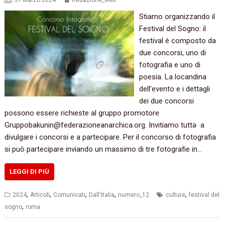
31 Marzo 2024
Redazione_web
Stiamo organizzando il
Festival del Sogno: il
festival è composto da
due concorsi, uno di
fotografia e uno di
poesia. La locandina
dell’evento e i dettagli
dei due concorsi
possono essere richieste al gruppo promotore
Gruppobakunin@federazioneanarchica.org. Invitiamo tuttə a
divulgare i concorsi e a partecipare. Per il concorso di fotografia
si può partecipare inviando un massimo di tre fotografie in…
LEGGI DI PIÙ
,
,
,
,
,
2024
Articoli
Comunicati
Dall'Italia
numero_12
culture
festival del
,
sogno
roma