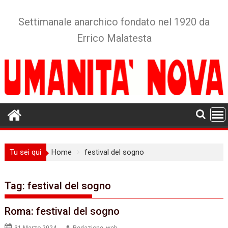
Skip
to
Settimanale anarchico fondato nel 1920 da
content
Errico Malatesta
Tu sei qui
Home
festival del sogno
Tag:
festival del sogno
Roma: festival del sogno