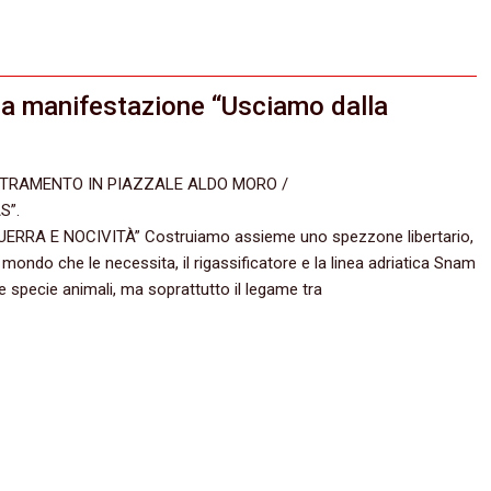
la manifestazione “Usciamo dalla
ENTRAMENTO IN PIAZZALE ALDO MORO /
S”.
RA E NOCIVITÀ” Costruiamo assieme uno spezzone libertario,
 il mondo che le necessita, il rigassificatore e la linea adriatica Snam
re specie animali, ma soprattutto il legame tra