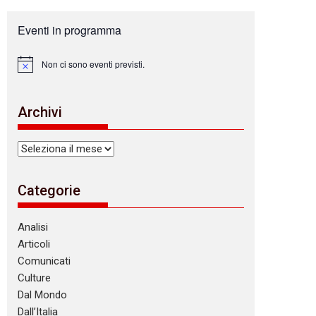
Eventi in programma
Non ci sono eventi previsti.
N
o
t
i
Archivi
c
e
Archivi
Categorie
Analisi
Articoli
Comunicati
Culture
Dal Mondo
Dall’Italia