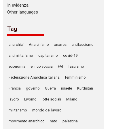
In evidenza
Other languages
Tag
anarchici
Anarchismo
anarres
antifascismo
antimilitarismo
capitalismo
covid-19
economia
enrico voccia
FAI
fascismo
Federazione Anarchica Italiana
femminismo
Francia
governo
Guerra
israele
Kurdistan
lavoro
Livorno
lotte sociali
Milano
militarismo
mondo del lavoro
movimento anarchico
nato
palestina