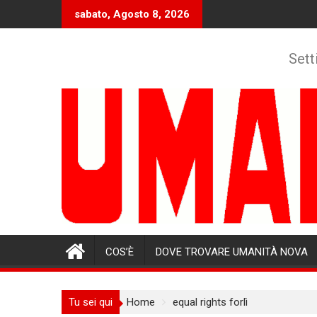
Skip
sabato, Agosto 8, 2026
to
content
Sett
COS’È
DOVE TROVARE UMANITÀ NOVA
Tu sei qui
Home
equal rights forlì